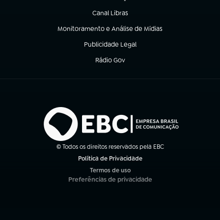
(abre em nova aba)
Canal Libras
(abre em nova aba)
Monitoramento e Análise de Mídias
(abre em nova aba)
Publicidade Legal
(abre em nova aba)
Rádio Gov
(abre em nova aba)
© Todos os direitos reservados pela EBC
Política de Privacidade
(abre em nova aba)
Termos de uso
(abre em nova aba)
Preferências de privacidade