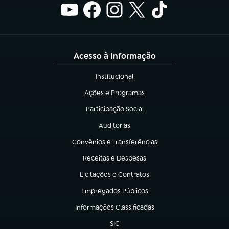
Acesso à Informação
Institucional
(abre em nova aba)
Ações e Programas
(abre em nova aba)
Participação Social
(abre em nova aba)
Auditorias
(abre em nova aba)
Convênios e Transferências
(abre em nova aba)
Receitas e Despesas
(abre em nova aba)
Licitações e Contratos
(abre em nova aba)
Empregados Públicos
(abre em nova aba)
Informações Classificadas
(abre em nova aba)
SIC
(abre em nova aba)