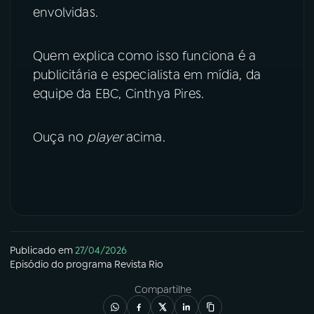
envolvidas.
YouTube
Facebook
Quem explica como isso funciona é a
Instagram
X
publicitária e especialista em mídia, da
equipe da EBC, Cinthya Pires.
TikTok
Ouça no
player
acima.
Publicado em
27/04/2026
Episódio
do programa
Revista Rio
Compartilhe