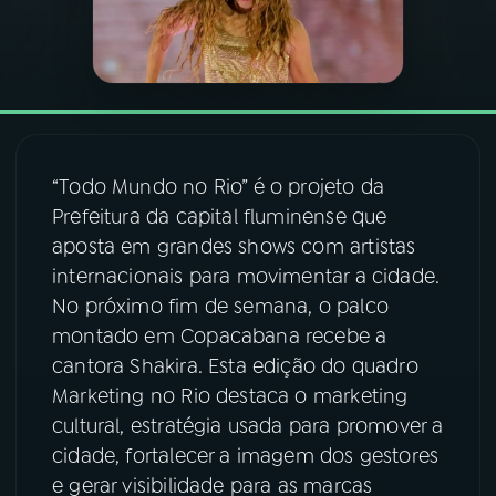
03
PROGRAMAÇÃO
04
PROGRAMAS
“Todo Mundo no Rio” é o projeto da
05
PODCASTS
Prefeitura da capital fluminense que
aposta em grandes shows com artistas
06
VIDEOCASTS
internacionais para movimentar a cidade.
No próximo fim de semana, o palco
montado em Copacabana recebe a
07
ÚLTIMAS
cantora Shakira. Esta edição do quadro
Marketing no Rio destaca o marketing
08
FESTIVAL DE MÚSICA
cultural, estratégia usada para promover a
cidade, fortalecer a imagem dos gestores
e gerar visibilidade para as marcas
ACOMPANHE A RÁDIO NACIONAL