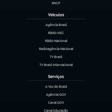
RNCP
(abre em nova aba)
Veículos
Agência Brasil
(abre em nova aba)
Rádio MEC
(abre em nova aba)
Rádio Nacional
Radioagência Nacional
(abre em nova aba)
TV Brasil
(abre em nova aba)
TV Brasil Internacional
(abre em nova aba)
Serviços
A Voz do Brasil
(abre em nova aba)
Agência GOV
(abre em nova aba)
Canal GOV
(abre em nova aba)
Canal Educação