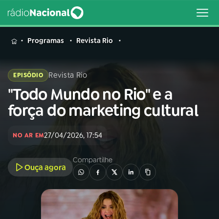
MENU
Programas
Revista Rio
Revista Rio
EPISÓDIO
"Todo Mundo no Rio" e a
Buscar
na
força do marketing cultural
Rádio
Buscar
Nacional
27/04/2026, 17:54
NO AR EM
AO VIVO
Compartilhe
Ouça agora
01
INÍCIO
02
A RÁDIO