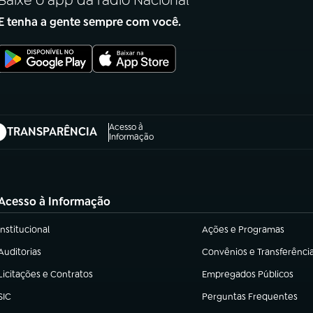
Baixe o app da rádio Nacional
E tenha a gente sempre com você.
Acesso à
TRANSPARÊNCIA
abre em nova aba)
Informação
Acesso à Informação
Institucional
Ações e Programas
(abre em nova aba)
(abre em nova aba)
Auditorias
Convênios e Transferênci
(abre em nova aba)
(abre em nova aba)
Licitações e Contratos
Empregados Públicos
(abre em nova aba)
(abre em nova aba)
SIC
Perguntas Frequentes
(abre em nova aba)
(abre em nova aba)