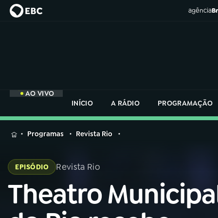
agência
Br
AO VIVO
INÍCIO
A RÁDIO
PROGRAMAÇÃO
MENU
Programas
Revista Rio
Buscar
na
Revista Rio
EPISÓDIO
Rádio
Buscar
Nacional
Theatro Municipa
Buscar
na
Rádio
AO VIVO