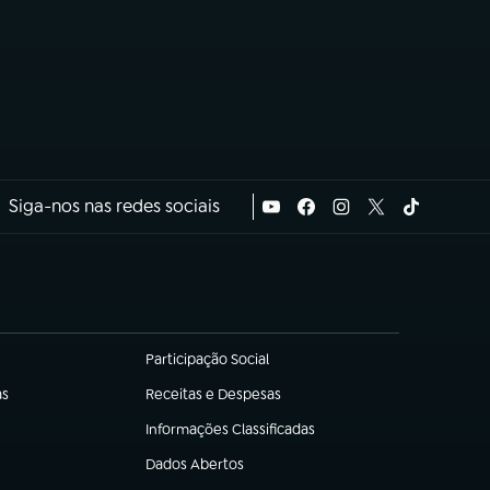
Siga-nos nas redes sociais
Participação Social
(abre em nova aba)
as
Receitas e Despesas
(abre em nova aba)
Informações Classificadas
(abre em nova aba)
Dados Abertos
(abre em nova aba)