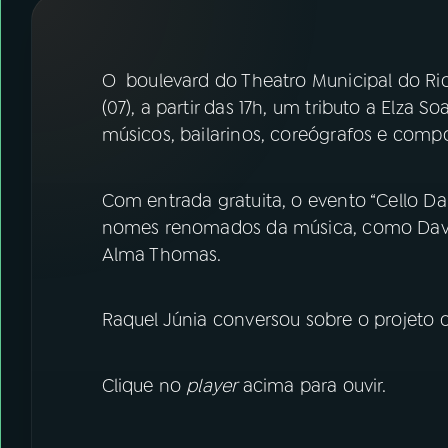
07
ÚLTIMAS
08
FESTIVAL DE MÚSICA
O boulevard do Theatro Municipal do Rio
(07), a partir das 17h, um tributo a Elza
músicos, bailarinos, coreógrafos e compo
ACOMPANHE A RÁDIO NACIONAL
YouTube
Facebook
Com entrada gratuita, o evento “Cello Dan
nomes renomados da música, como David C
Instagram
X
Alma Thomas.
TikTok
Raquel Júnia conversou sobre o projeto
Clique no
player
acima para ouvir.