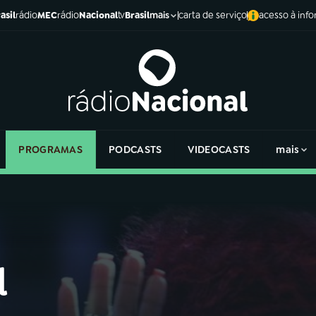
asil
rádio
MEC
rádio
Nacional
tv
Brasil
carta de serviço
acesso à inf
mais
PROGRAMAS
PODCASTS
VIDEOCASTS
mais
l