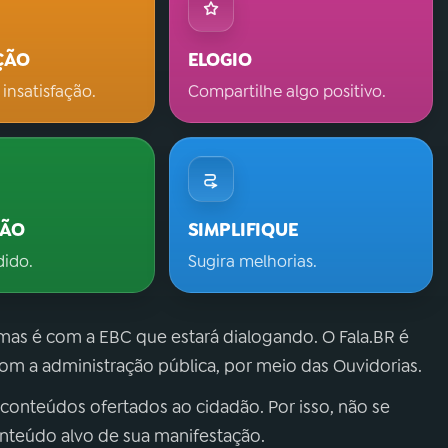
ÇÃO
ELOGIO
 insatisfação.
Compartilhe algo positivo.
ÇÃO
SIMPLIFIQUE
dido.
Sugira melhorias.
 mas é com a EBC que estará dialogando. O Fala.BR é
m a administração pública, por meio das Ouvidorias.
 conteúdos ofertados ao cidadão. Por isso, não se
onteúdo alvo de sua manifestação.