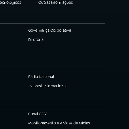
Tecnológicos
Outras Informações
(abre em nova aba)
Governança Corporativa
(abre em nova aba)
Diretoria
(abre em nova aba)
Rádio Nacional
TV Brasil Internacional
(abre em nova aba)
Canal GOV
(abre em nova aba)
Monitoramento e Análise de Mídias
(abre em nova aba)