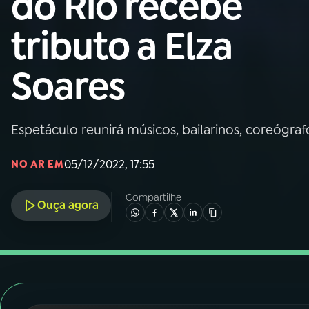
do Rio recebe
Nacional
tributo a Elza
01
INÍCIO
Soares
02
A RÁDIO
Espetáculo reunirá músicos, bailarinos, coreógra
03
PROGRAMAÇÃO
05/12/2022, 17:55
NO AR EM
04
PROGRAMAS
Compartilhe
Ouça agora
05
PODCASTS
06
VIDEOCASTS