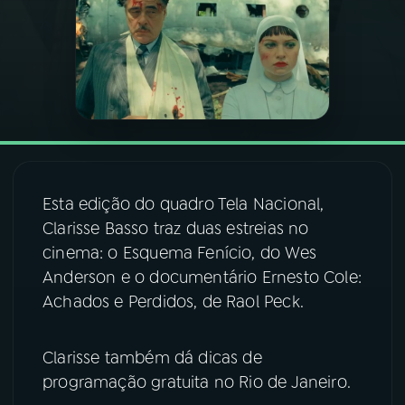
03
PROGRAMAÇÃO
04
PROGRAMAS
05
PODCASTS
Esta edição do quadro Tela Nacional,
06
VIDEOCASTS
Clarisse Basso traz duas estreias no
cinema: o Esquema Fenício, do Wes
Anderson e o documentário Ernesto Cole:
07
ÚLTIMAS
Achados e Perdidos, de Raol Peck.
08
FESTIVAL DE MÚSICA
Clarisse também dá dicas de
programação gratuita no Rio de Janeiro.
ACOMPANHE A RÁDIO NACIONAL