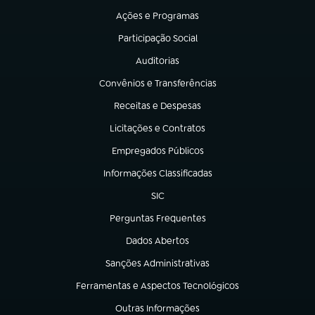
Ações e Programas
(abre em nova aba)
Participação Social
(abre em nova aba)
Auditorias
(abre em nova aba)
Convênios e Transferências
(abre em nova aba)
Receitas e Despesas
(abre em nova aba)
Licitações e Contratos
(abre em nova aba)
Empregados Públicos
(abre em nova aba)
Informações Classificadas
(abre em nova aba)
SIC
(abre em nova aba)
Perguntas Frequentes
(abre em nova aba)
Dados Abertos
(abre em nova aba)
Sanções Administrativas
(abre em nova aba)
Ferramentas e Aspectos Tecnológicos
(abre em nova aba)
Outras Informações
(abre em nova aba)