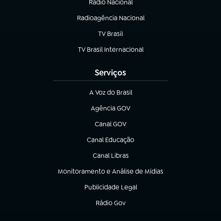
Rádio Nacional
Radioagência Nacional
(abre em nova aba)
TV Brasil
(abre em nova aba)
TV Brasil Internacional
(abre em nova aba)
Serviços
A Voz do Brasil
(abre em nova aba)
Agência GOV
(abre em nova aba)
Canal GOV
(abre em nova aba)
Canal Educação
(abre em nova aba)
Canal Libras
(abre em nova aba)
Monitoramento e Análise de Mídias
(abre em nova aba)
Publicidade Legal
(abre em nova aba)
Rádio Gov
(abre em nova aba)