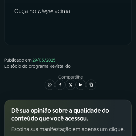
Ouça no
player
acima.
YouTube
Facebook
Instagram
X
TikTok
Publicado em
29/05/2025
Episódio
do programa
Revista Rio
Compartilhe
Dê sua opinião sobre a qualidade do
conteúdo que você acessou.
Escolha sua manifestação em apenas um clique.