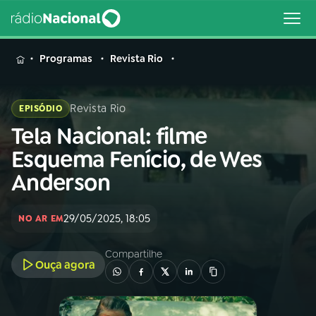
MENU
Programas
Revista Rio
Revista Rio
EPISÓDIO
Tela Nacional: filme
Buscar
na
Esquema Fenício, de Wes
Rádio
Buscar
Anderson
Nacional
AO VIVO
29/05/2025, 18:05
NO AR EM
Compartilhe
01
INÍCIO
Ouça agora
02
A RÁDIO