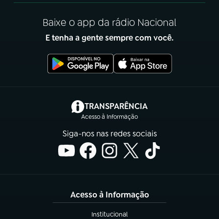
Baixe o app da rádio Nacional
E tenha a gente sempre com você.
(abre em nova aba)
TRANSPARÊNCIA
Acesso à Informação
Siga-nos nas redes sociais
Acesso à Informação
Institucional
(abre em nova aba)