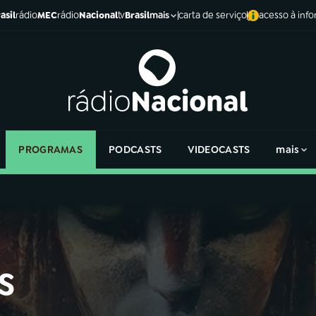
asil
rádio
MEC
rádio
Nacional
tv
Brasil
carta de serviço
acesso à inf
mais
PROGRAMAS
PODCASTS
VIDEOCASTS
mais
s