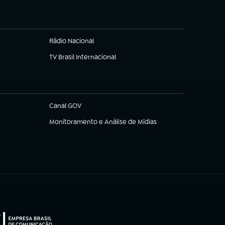
Rádio Nacional
TV Brasil Internacional
(abre em nova aba)
Canal GOV
(abre em nova aba)
Monitoramento e Análise de Mídias
(abre em nova aba)