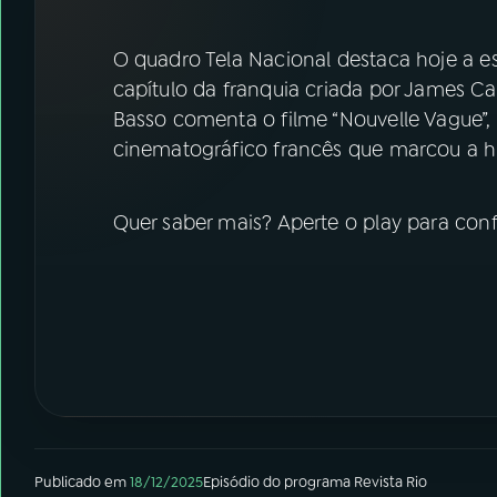
07
ÚLTIMAS
O quadro Tela Nacional destaca hoje a est
08
FESTIVAL DE MÚSICA
capítulo da franquia criada por James Ca
Basso comenta o filme “Nouvelle Vague”,
cinematográfico francês que marcou a hi
ACOMPANHE A RÁDIO NACIONAL
YouTube
Facebook
Quer saber mais? Aperte o play para confe
Instagram
X
TikTok
Publicado em
18/12/2025
Episódio
do programa
Revista Rio