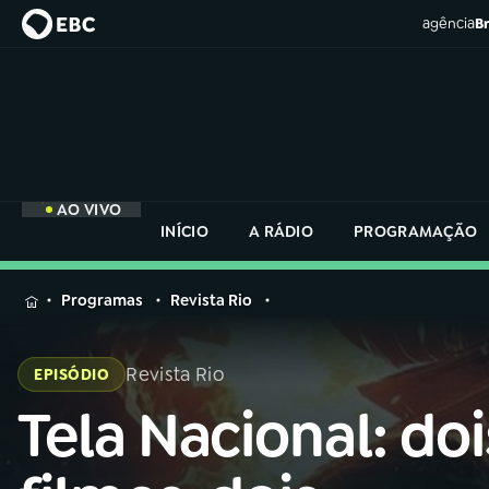
agência
Br
AO VIVO
INÍCIO
A RÁDIO
PROGRAMAÇÃO
MENU
Programas
Revista Rio
Buscar
na
Revista Rio
EPISÓDIO
Rádio
Buscar
Nacional
Tela Nacional: doi
Buscar
na
Rádio
AO VIVO