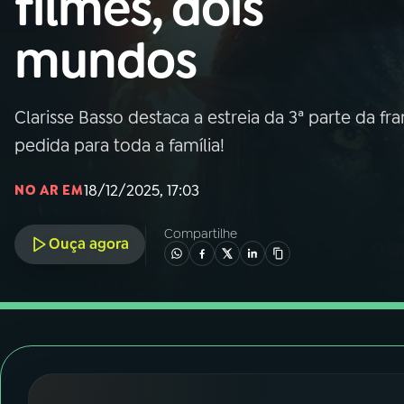
filmes, dois
Nacional
mundos
01
INÍCIO
02
A RÁDIO
Clarisse Basso destaca a estreia da 3ª parte da f
pedida para toda a família!
03
PROGRAMAÇÃO
18/12/2025, 17:03
NO AR EM
04
PROGRAMAS
Compartilhe
Ouça agora
05
PODCASTS
06
VIDEOCASTS