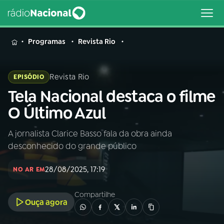
MENU
Programas
Revista Rio
Revista Rio
EPISÓDIO
Tela Nacional destaca o filme
Buscar
na
O Último Azul
Rádio
Buscar
Nacional
A jornalista Clarice Basso fala da obra ainda
desconhecido do grande público
AO VIVO
28/08/2025, 17:19
NO AR EM
01
INÍCIO
Compartilhe
Ouça agora
02
A RÁDIO