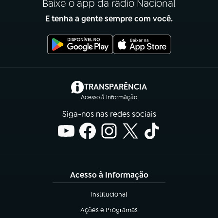
Baixe o app da rádio Nacional
E tenha a gente sempre com você.
(abre em nova aba)
TRANSPARÊNCIA
Acesso à Informação
Siga-nos nas redes sociais
Acesso à Informação
Institucional
(abre em nova aba)
Ações e Programas
(abre em nova aba)