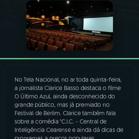
03
PROGRAMAÇÃO
04
PROGRAMAS
05
PODCASTS
06
VIDEOCASTS
No Tela Nacional, no ar toda quinta-feira,
a jornalista Clarice Basso destaca o filme
O Último Azul, ainda desconhecido do
07
ÚLTIMAS
grande público, mas já premiado no
Festival de Berlim. Clarice também fala
08
FESTIVAL DE MÚSICA
sobre a comédia "C.I.C. - Central de
Inteligência Cearense e ainda dá dicas de
ACOMPANHE A RÁDIO NACIONAL
programas a preços populares.