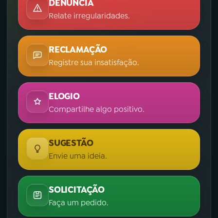
DENÚNCIA
Relate irregularidades.
RECLAMAÇÃO
Registre sua insatisfação.
ELOGIO
Compartilhe algo positivo.
SUGESTÃO
Envie uma ideia.
SOLICITAÇÃO
Faça um pedido.