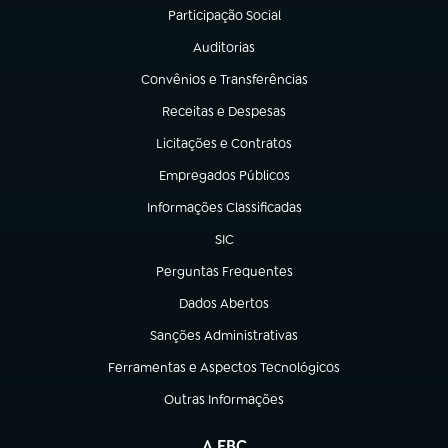
Participação Social
(abre em nova aba)
Auditorias
(abre em nova aba)
Convênios e Transferências
(abre em nova aba)
Receitas e Despesas
(abre em nova aba)
Licitações e Contratos
(abre em nova aba)
Empregados Públicos
(abre em nova aba)
Informações Classificadas
(abre em nova aba)
SIC
(abre em nova aba)
Perguntas Frequentes
(abre em nova aba)
Dados Abertos
(abre em nova aba)
Sanções Administrativas
(abre em nova aba)
Ferramentas e Aspectos Tecnológicos
(abre em nova aba)
Outras Informações
(abre em nova aba)
A EBC