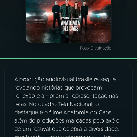
03
PROGRAMAÇÃO
04
PROGRAMAS
Foto:
Divulgação
05
PODCASTS
06
VIDEOCASTS
A produção audiovisual brasileira segue
revelando histórias que provocam
reflexão e ampliam a representação nas
07
ÚLTIMAS
telas. No quadro Tela Nacional, o
destaque é o filme Anatomia do Caos,
08
FESTIVAL DE MÚSICA
além de produções marcadas pelo axé e
de um festival que celebra a diversidade,
ACOMPANHE A RÁDIO NACIONAL