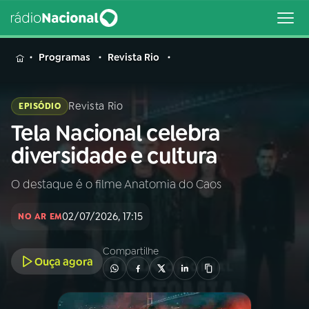
MENU
Programas
Revista Rio
Revista Rio
EPISÓDIO
Tela Nacional celebra
Buscar
na
diversidade e cultura
Rádio
Buscar
Nacional
O destaque é o filme Anatomia do Caos
AO VIVO
02/07/2026, 17:15
NO AR EM
01
INÍCIO
Compartilhe
Ouça agora
02
A RÁDIO