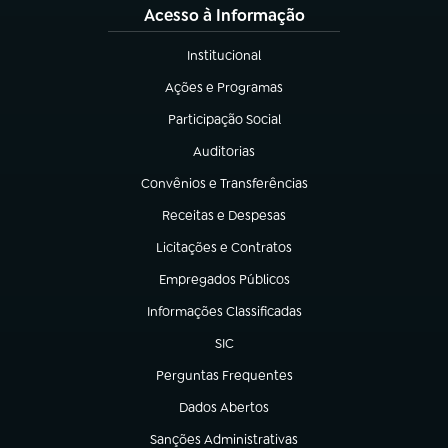
Acesso à Informação
Institucional
(abre em nova aba)
Ações e Programas
(abre em nova aba)
Participação Social
(abre em nova aba)
Auditorias
(abre em nova aba)
Convênios e Transferências
(abre em nova aba)
Receitas e Despesas
(abre em nova aba)
Licitações e Contratos
(abre em nova aba)
Empregados Públicos
(abre em nova aba)
Informações Classificadas
(abre em nova aba)
SIC
(abre em nova aba)
Perguntas Frequentes
(abre em nova aba)
Dados Abertos
(abre em nova aba)
Sanções Administrativas
(abre em nova aba)