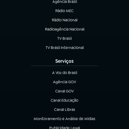
Agência Brasil
(abre em nova aba)
Rádio MEC
(abre em nova aba)
Rádio Nacional
Radioagência Nacional
(abre em nova aba)
TV Brasil
(abre em nova aba)
TV Brasil Internacional
(abre em nova aba)
Serviços
A Voz do Brasil
(abre em nova aba)
Agência GOV
(abre em nova aba)
Canal GOV
(abre em nova aba)
Canal Educação
(abre em nova aba)
Canal Libras
(abre em nova aba)
Monitoramento e Análise de Mídias
(abre em nova aba)
Publicidade Legal