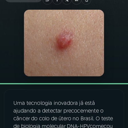
03
PROGRAMAÇÃO
04
PROGRAMAS
05
PODCASTS
06
VIDEOCASTS
07
ÚLTIMAS
Uma tecnologia inovadora já está
08
FESTIVAL DE MÚSICA
ajudando a detectar precocemente o
câncer do colo de útero no Brasil. O teste
de biologia molecular DNA-HPVcomeçou
ACOMPANHE A RÁDIO NACIONAL