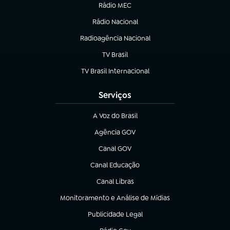
Rádio MEC
(abre em nova aba)
Rádio Nacional
Radioagência Nacional
(abre em nova aba)
TV Brasil
(abre em nova aba)
TV Brasil Internacional
(abre em nova aba)
Serviços
A Voz do Brasil
(abre em nova aba)
Agência GOV
(abre em nova aba)
Canal GOV
(abre em nova aba)
Canal Educação
(abre em nova aba)
Canal Libras
(abre em nova aba)
Monitoramento e Análise de Mídias
(abre em nova aba)
Publicidade Legal
(abre em nova aba)