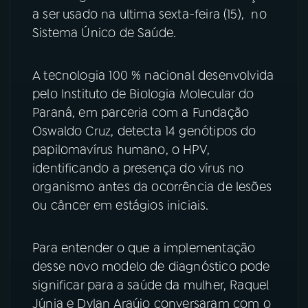
a ser usado na ultima sexta-feira (15), no
YouTube
Facebook
Sistema Único de Saúde.
Instagram
X
A tecnologia 100 % nacional desenvolvida
pelo Instituto de Biologia Molecular do
TikTok
Paraná, em parceria com a Fundação
Oswaldo Cruz, detecta 14 genótipos do
papilomavírus humano, o HPV,
identificando a presença do vírus no
organismo antes da ocorrência de lesões
ou câncer em estágios iniciais.
Para entender o que a implementação
desse novo modelo de diagnóstico pode
significar para a saúde da mulher, Raquel
Júnia e Dylan Araújo conversaram com o