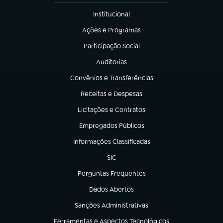
Institucional
(abre em nova aba)
Ações e Programas
(abre em nova aba)
Participação Social
(abre em nova aba)
Auditorias
(abre em nova aba)
Convênios e Transferências
(abre em nova aba)
Receitas e Despesas
(abre em nova aba)
Licitações e Contratos
(abre em nova aba)
Empregados Públicos
(abre em nova aba)
Informações Classificadas
(abre em nova aba)
SIC
(abre em nova aba)
Perguntas Frequentes
(abre em nova aba)
Dados Abertos
(abre em nova aba)
Sanções Administrativas
(abre em nova aba)
Ferramentas e Aspectos Tecnológicos