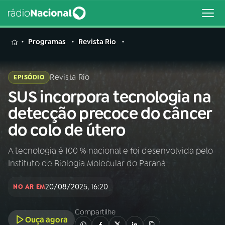
MENU
Programas
Revista Rio
Revista Rio
EPISÓDIO
SUS incorpora tecnologia na
Buscar
na
detecção precoce do câncer
Rádio
Buscar
do colo de útero
Nacional
A tecnologia é 100 % nacional e foi desenvolvida pelo
AO VIVO
Instituto de Biologia Molecular do Paraná
01
INÍCIO
20/08/2025, 16:20
NO AR EM
Compartilhe
02
A RÁDIO
Ouça agora