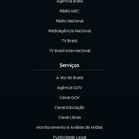
Agência Brasil
(abre em nova aba)
Rádio MEC
(abre em nova aba)
Rádio Nacional
Radioagência Nacional
(abre em nova aba)
TV Brasil
(abre em nova aba)
TV Brasil Internacional
(abre em nova aba)
Serviços
A Voz do Brasil
(abre em nova aba)
Agência GOV
(abre em nova aba)
Canal GOV
(abre em nova aba)
Canal Educação
(abre em nova aba)
Canal Libras
(abre em nova aba)
Monitoramento e Análise de Mídias
(abre em nova aba)
Publicidade Legal