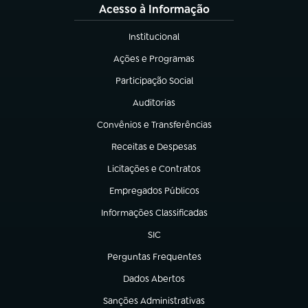
Acesso à Informação
Institucional
(abre em nova aba)
Ações e Programas
(abre em nova aba)
Participação Social
(abre em nova aba)
Auditorias
(abre em nova aba)
Convênios e Transferências
(abre em nova aba)
Receitas e Despesas
(abre em nova aba)
Licitações e Contratos
(abre em nova aba)
Empregados Públicos
(abre em nova aba)
Informações Classificadas
(abre em nova aba)
SIC
(abre em nova aba)
Perguntas Frequentes
(abre em nova aba)
Dados Abertos
(abre em nova aba)
Sanções Administrativas
(abre em nova aba)