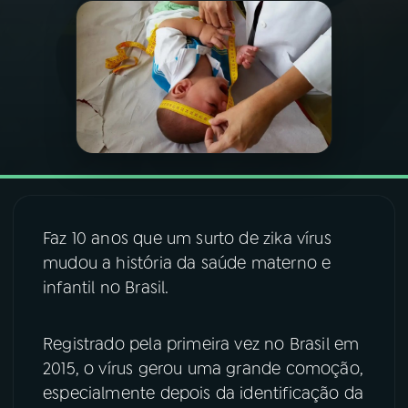
03
PROGRAMAÇÃO
04
PROGRAMAS
05
PODCASTS
06
VIDEOCASTS
Faz 10 anos que um surto de zika vírus
mudou a história da saúde materno e
07
ÚLTIMAS
infantil no Brasil.
Registrado pela primeira vez no Brasil em
08
FESTIVAL DE MÚSICA
2015, o vírus gerou uma grande comoção,
especialmente depois da identificação da
ACOMPANHE A RÁDIO NACIONAL