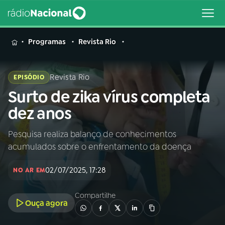
MENU
Programas
Revista Rio
Revista Rio
EPISÓDIO
Surto de zika vírus completa
Buscar
na
dez anos
Rádio
Buscar
Nacional
Pesquisa realiza balanço de conhecimentos
acumulados sobre o enfrentamento da doença
AO VIVO
02/07/2025, 17:28
NO AR EM
01
INÍCIO
Compartilhe
Ouça agora
02
A RÁDIO