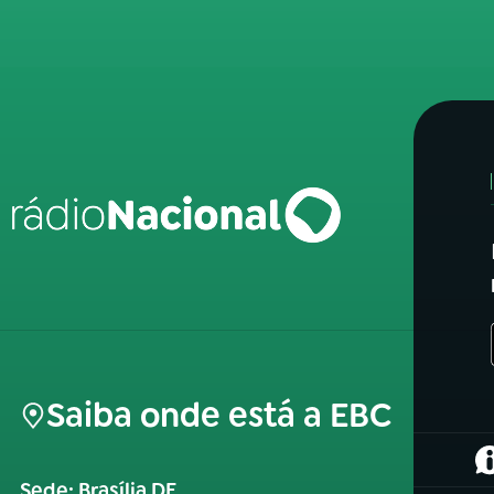
Saiba onde está a EBC
(
Sede: Brasília DF