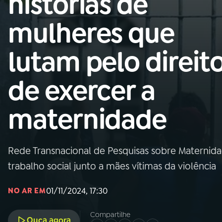
histórias de
Nacional
mulheres que
01
INÍCIO
lutam pelo direit
02
A RÁDIO
de exercer a
03
PROGRAMAÇÃO
maternidade
04
PROGRAMAS
Rede Transnacional de Pesquisas sobre Maternidade
05
PODCASTS
trabalho social junto a mães vítimas da violência
01/11/2024, 17:30
NO AR EM
06
VIDEOCASTS
Compartilhe
Ouça agora