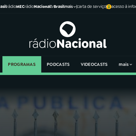
asil
rádio
MEC
rádio
Nacional
tv
Brasil
carta de serviço
acesso à inf
mais
PROGRAMAS
PODCASTS
VIDEOCASTS
mais