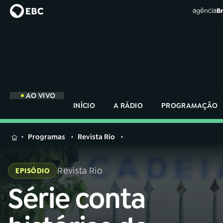
agência
Br
AO VIVO
INÍCIO
A RÁDIO
PROGRAMAÇÃO
MENU
Programas
Revista Rio
Buscar
na
Revista Rio
EPISÓDIO
Rádio
Buscar
Nacional
Série conta
Buscar
na
Rádio
AO VIVO