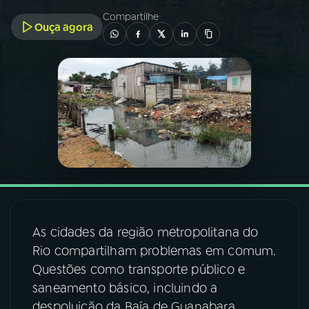
Compartilhe
Ouça agora
03
PROGRAMAÇÃO
04
PROGRAMAS
05
PODCASTS
06
VIDEOCASTS
07
ÚLTIMAS
As cidades da região metropolitana do
Rio compartilham problemas em comum.
08
FESTIVAL DE MÚSICA
Questões como transporte público e
saneamento básico, incluindo a
despoluição da Baía de Guanabara.
ACOMPANHE A RÁDIO NACIONAL