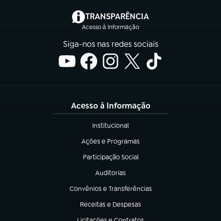
(abre em nova aba)
TRANSPARÊNCIA
Acesso à Informação
Siga-nos nas redes sociais
Acesso à Informação
Institucional
(abre em nova aba)
Ações e Programas
(abre em nova aba)
Participação Social
(abre em nova aba)
Auditorias
(abre em nova aba)
Convênios e Transferências
(abre em nova aba)
Receitas e Despesas
(abre em nova aba)
Licitações e Contratos