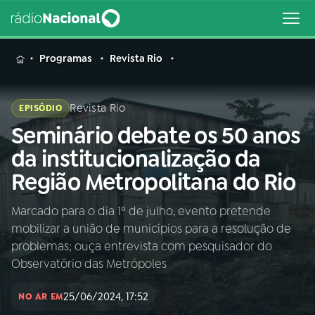
MENU
Programas
Revista Rio
Revista Rio
EPISÓDIO
Seminário debate os 50 anos
Buscar
na
da institucionalização da
Rádio
Buscar
Região Metropolitana do Rio
Nacional
Marcado para o dia 1º de julho, evento pretende
AO VIVO
mobilizar a união de municípios para a resolução de
problemas; ouça entrevista com pesquisador do
01
INÍCIO
Observatório das Metrópoles
25/06/2024, 17:52
NO AR EM
02
A RÁDIO