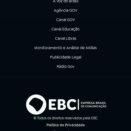
A Voz do Brasil
(abre em nova aba)
Agência GOV
(abre em nova aba)
Canal GOV
(abre em nova aba)
Canal Educação
(abre em nova aba)
Canal Libras
(abre em nova aba)
Monitoramento e Análise de Mídias
(abre em nova aba)
Publicidade Legal
(abre em nova aba)
Rádio Gov
(abre em nova aba)
© Todos os direitos reservados pela EBC
Política de Privacidade
(abre em nova aba)