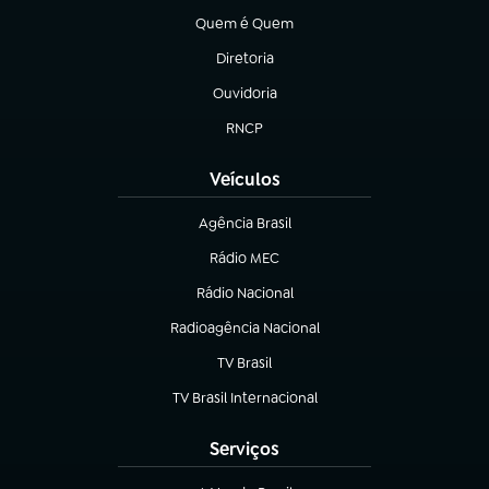
Quem é Quem
(abre em nova aba)
Diretoria
(abre em nova aba)
Ouvidoria
(abre em nova aba)
RNCP
(abre em nova aba)
Veículos
Agência Brasil
(abre em nova aba)
Rádio MEC
(abre em nova aba)
Rádio Nacional
Radioagência Nacional
(abre em nova aba)
TV Brasil
(abre em nova aba)
TV Brasil Internacional
(abre em nova aba)
Serviços