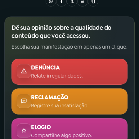
YouTube
Facebook
Dê sua opinião sobre a qualidade do
Instagram
X
conteúdo que você acessou.
TikTok
Escolha sua manifestação em apenas um clique.
DENÚNCIA
Relate irregularidades.
RECLAMAÇÃO
Registre sua insatisfação.
ELOGIO
Compartilhe algo positivo.