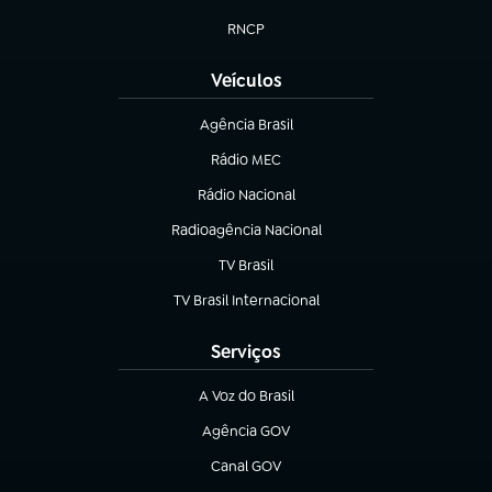
(abre em nova aba)
RNCP
(abre em nova aba)
Veículos
Agência Brasil
(abre em nova aba)
Rádio MEC
(abre em nova aba)
Rádio Nacional
Radioagência Nacional
(abre em nova aba)
TV Brasil
(abre em nova aba)
TV Brasil Internacional
(abre em nova aba)
Serviços
A Voz do Brasil
(abre em nova aba)
Agência GOV
(abre em nova aba)
Canal GOV
(abre em nova aba)