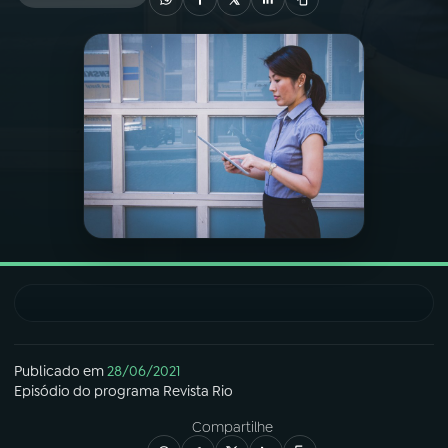
03
PROGRAMAÇÃO
04
PROGRAMAS
05
PODCASTS
06
VIDEOCASTS
07
ÚLTIMAS
Publicado em
28/06/2021
08
FESTIVAL DE MÚSICA
Episódio
do programa
Revista Rio
Compartilhe
ACOMPANHE A RÁDIO NACIONAL