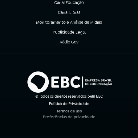
Canal Educação
(abre em nova aba)
Canal Libras
(abre em nova aba)
Monitoramento e Análise de Mídias
(abre em nova aba)
Publicidade Legal
(abre em nova aba)
Rádio Gov
(abre em nova aba)
© Todos os direitos reservados pela EBC
Política de Privacidade
(abre em nova aba)
Termos de uso
(abre em nova aba)
Preferências de privacidade