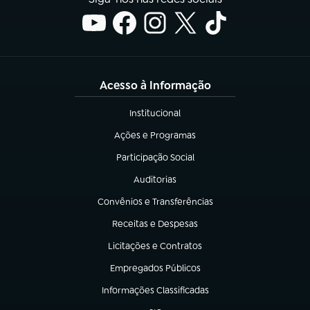
Acesso à Informação
Institucional
(abre em nova aba)
Ações e Programas
(abre em nova aba)
Participação Social
(abre em nova aba)
Auditorias
(abre em nova aba)
Convênios e Transferências
(abre em nova aba)
Receitas e Despesas
(abre em nova aba)
Licitações e Contratos
(abre em nova aba)
Empregados Públicos
(abre em nova aba)
Informações Classificadas
(abre em nova aba)