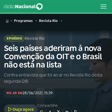
MENU
Programas
Revista Rio
Revista Rio
EPISÓDIO
Seis países aderiram à nova
Buscar
na
Convenção da OIT e o Brasil
Rádio
Buscar
não está na lista
Nacional
Confira entrevista que foi ao ar no Revista Rio desta
AO VIVO
segunda (28)
01
INÍCIO
28/06/2021, 15:39
NO AR EM
Compartilhe
02
A RÁDIO
Ouça agora