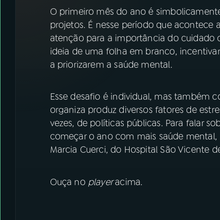
07
ÚLTIMAS
O primeiro mês do ano é simbolicamente
projetos. É nesse período que acontece
08
FESTIVAL DE MÚSICA
atenção para a importância do cuidado c
ideia de uma folha em branco, incentiva
a priorizarem a saúde mental.
ACOMPANHE A RÁDIO NACIONAL
YouTube
Facebook
Esse desafio é individual, mas também c
organiza produz diversos fatores de estr
Instagram
X
vezes, de políticas públicas. Para falar 
começar o ano com mais saúde mental, 
TikTok
Marcia Cuerci, do Hospital São Vicente d
Ouça no
player
acima.