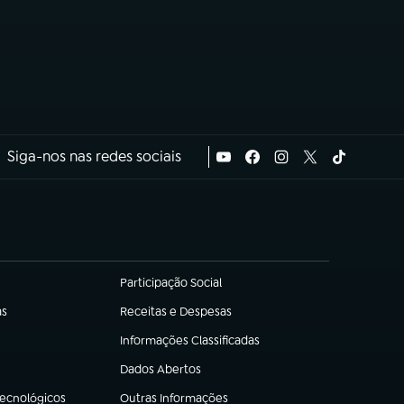
Siga-nos nas redes sociais
Participação Social
(abre em nova aba)
as
Receitas e Despesas
(abre em nova aba)
Informações Classificadas
(abre em nova aba)
Dados Abertos
(abre em nova aba)
Tecnológicos
Outras Informações
(abre em nova aba)