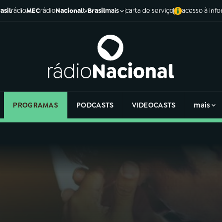
asil
rádio
MEC
rádio
Nacional
tv
Brasil
carta de serviço
acesso à inf
mais
PROGRAMAS
PODCASTS
VIDEOCASTS
mais