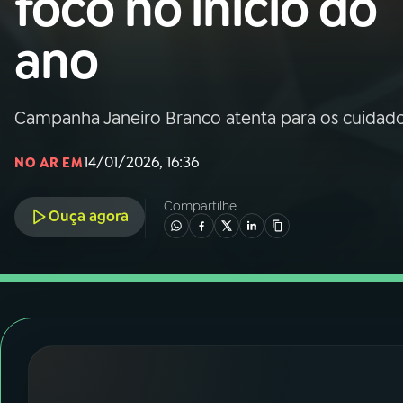
foco no início do
Nacional
ano
01
INÍCIO
02
A RÁDIO
Campanha Janeiro Branco atenta para os cuidad
14/01/2026, 16:36
NO AR EM
03
PROGRAMAÇÃO
Compartilhe
Ouça agora
04
PROGRAMAS
05
PODCASTS
06
VIDEOCASTS