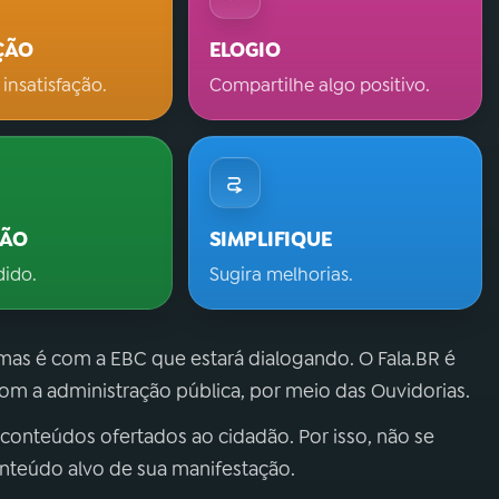
ÇÃO
ELOGIO
 insatisfação.
Compartilhe algo positivo.
ÇÃO
SIMPLIFIQUE
dido.
Sugira melhorias.
 mas é com a EBC que estará dialogando. O Fala.BR é
m a administração pública, por meio das Ouvidorias.
 conteúdos ofertados ao cidadão. Por isso, não se
onteúdo alvo de sua manifestação.