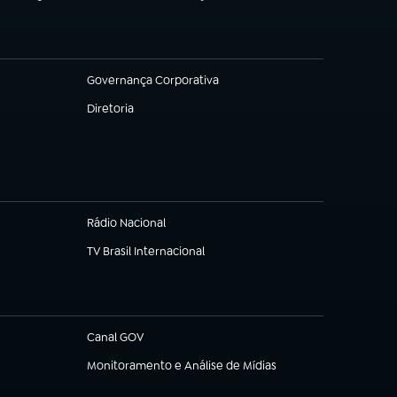
Governança Corporativa
(abre em nova aba)
Diretoria
(abre em nova aba)
Rádio Nacional
TV Brasil Internacional
(abre em nova aba)
Canal GOV
(abre em nova aba)
Monitoramento e Análise de Mídias
(abre em nova aba)