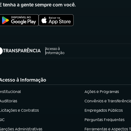
E tenha a gente sempre com você.
Acesso à
TRANSPARÊNCIA
abre em nova aba)
Informação
Acesso à Informação
Institucional
Ações e Programas
(abre em nova aba)
(abre em nova aba)
Auditorias
Convênios e Transferênci
(abre em nova aba)
(abre em nova aba)
Licitações e Contratos
Empregados Públicos
(abre em nova aba)
(abre em nova aba)
SIC
Perguntas Frequentes
(abre em nova aba)
(abre em nova aba)
Sanções Administrativas
Ferramentas e Aspectos 
(abre em nova aba)
(abre em nova aba)