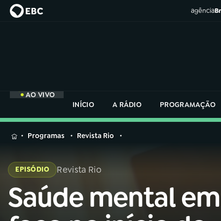
agência
Br
AO VIVO
INÍCIO
A RÁDIO
PROGRAMAÇÃO
MENU
Programas
Revista Rio
Buscar
na
Revista Rio
EPISÓDIO
Rádio
Buscar
Nacional
Saúde mental em
Buscar
na
Rádio
AO VIVO