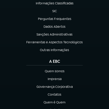
Informações Classificadas
(abre em nova aba)
SIC
(abre em nova aba)
Perguntas Frequentes
(abre em nova aba)
Dados Abertos
(abre em nova aba)
Sanções Administrativas
(abre em nova aba)
Ferramentas e Aspectos Tecnológicos
(abre em nova aba)
Outras Informações
(abre em nova aba)
A EBC
Quem somos
(abre em nova aba)
Imprensa
(abre em nova aba)
Governança Corporativa
(abre em nova aba)
Contatos
(abre em nova aba)
Quem é Quem
(abre em nova aba)