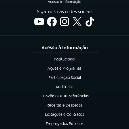
Acesso à Informação
Siga-nos nas redes sociais
Acesso à Informação
Institucional
(abre em nova aba)
Ações e Programas
(abre em nova aba)
Participação Social
(abre em nova aba)
Auditorias
(abre em nova aba)
Convênios e Transferências
(abre em nova aba)
Receitas e Despesas
(abre em nova aba)
Licitações e Contratos
(abre em nova aba)
Empregados Públicos
(abre em nova aba)