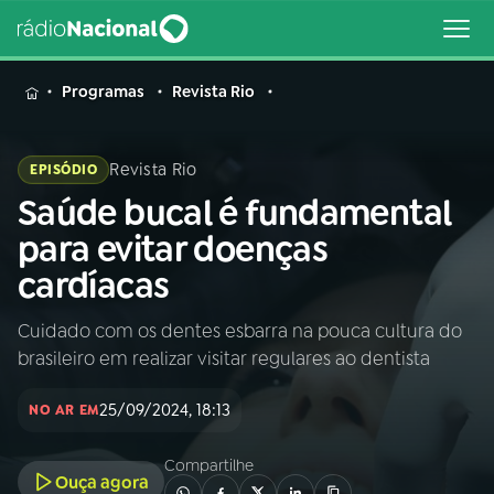
MENU
Programas
Revista Rio
Revista Rio
EPISÓDIO
Saúde bucal é fundamental
Buscar
na
para evitar doenças
Rádio
Buscar
cardíacas
Nacional
Cuidado com os dentes esbarra na pouca cultura do
AO VIVO
brasileiro em realizar visitar regulares ao dentista
01
INÍCIO
25/09/2024, 18:13
NO AR EM
Compartilhe
02
A RÁDIO
Ouça agora