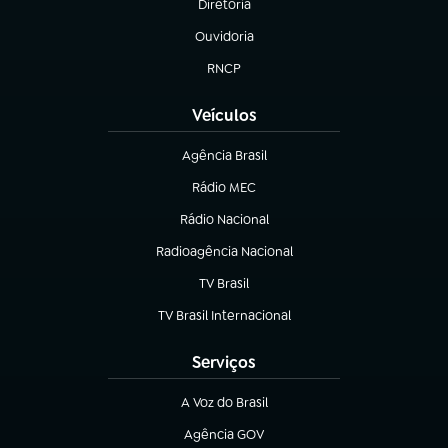
Diretoria
(abre em nova aba)
Ouvidoria
(abre em nova aba)
RNCP
(abre em nova aba)
Veículos
Agência Brasil
(abre em nova aba)
Rádio MEC
(abre em nova aba)
Rádio Nacional
Radioagência Nacional
(abre em nova aba)
TV Brasil
(abre em nova aba)
TV Brasil Internacional
(abre em nova aba)
Serviços
A Voz do Brasil
(abre em nova aba)
Agência GOV
(abre em nova aba)