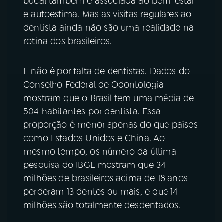
bucal também é associada ao bem-estar
e autoestima. Mas as visitas regulares ao
YouTube
Facebook
dentista ainda não são uma realidade na
rotina dos brasileiros.
Instagram
X
TikTok
E não é por falta de dentistas. Dados do
Conselho Federal de Odontologia
mostram que o Brasil tem uma média de
504 habitantes por dentista. Essa
proporção é menor apenas do que países
como Estados Unidos e China. Ao
mesmo tempo, os número da última
pesquisa do IBGE mostram que 34
milhões de brasileiros acima de 18 anos
perderam 13 dentes ou mais, e que 14
milhões são totalmente desdentados.