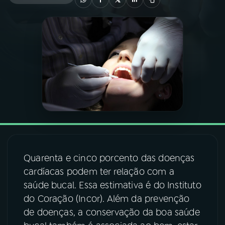
03
PROGRAMAÇÃO
04
PROGRAMAS
05
PODCASTS
06
VIDEOCASTS
Quarenta e cinco porcento das doenças
07
ÚLTIMAS
cardíacas podem ter relação com a
saúde bucal. Essa estimativa é do Instituto
08
FESTIVAL DE MÚSICA
do Coração (Incor). Além da prevenção
de doenças, a conservação da boa saúde
ACOMPANHE A RÁDIO NACIONAL