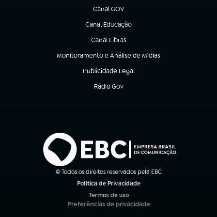
Canal GOV
(abre em nova aba)
Canal Educação
(abre em nova aba)
Canal Libras
(abre em nova aba)
Monitoramento e Análise de Mídias
(abre em nova aba)
Publicidade Legal
(abre em nova aba)
Rádio Gov
(abre em nova aba)
© Todos os direitos reservados pela EBC
Política de Privacidade
(abre em nova aba)
Termos de uso
(abre em nova aba)
Preferências de privacidade