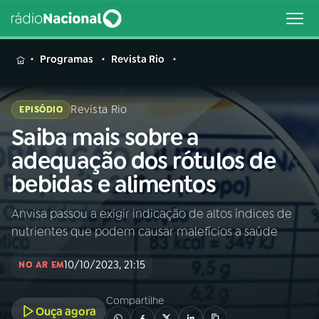
MENU
Programas
Revista Rio
Revista Rio
EPISÓDIO
Saiba mais sobre a
Buscar
na
adequação dos rótulos de
Rádio
Buscar
bebidas e alimentos
Nacional
Anvisa passou a exigir indicação de altos índices de
AO VIVO
nutrientes que podem causar malefícios a saúde
01
INÍCIO
10/10/2023, 21:15
NO AR EM
Compartilhe
02
A RÁDIO
Ouça agora