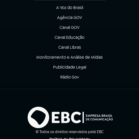
A Voz do Brasil
(abre em nova aba)
Agência GOV
(abre em nova aba)
Canal GOV
(abre em nova aba)
Canal Educação
(abre em nova aba)
Canal Libras
(abre em nova aba)
Monitoramento e Análise de Mídias
(abre em nova aba)
Publicidade Legal
(abre em nova aba)
Rádio Gov
(abre em nova aba)
© Todos os direitos reservados pela EBC