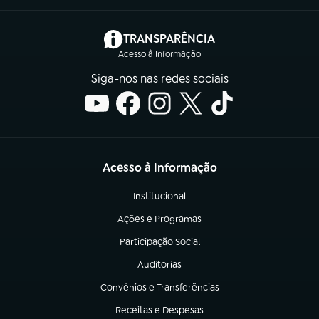
(abre em nova aba)
TRANSPARÊNCIA
Acesso à Informação
Siga-nos nas redes sociais
Acesso à Informação
Institucional
(abre em nova aba)
Ações e Programas
(abre em nova aba)
Participação Social
(abre em nova aba)
Auditorias
(abre em nova aba)
Convênios e Transferências
(abre em nova aba)
Receitas e Despesas
(abre em nova aba)