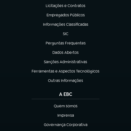
Licitações e Contratos
(abre em nova aba)
Empregados Públicos
(abre em nova aba)
Informações Classificadas
(abre em nova aba)
SIC
(abre em nova aba)
Perguntas Frequentes
(abre em nova aba)
Dados Abertos
(abre em nova aba)
Sanções Administrativas
(abre em nova aba)
Ferramentas e Aspectos Tecnológicos
(abre em nova aba)
Outras Informações
(abre em nova aba)
A EBC
Quem somos
(abre em nova aba)
Imprensa
(abre em nova aba)
Governança Corporativa
(abre em nova aba)