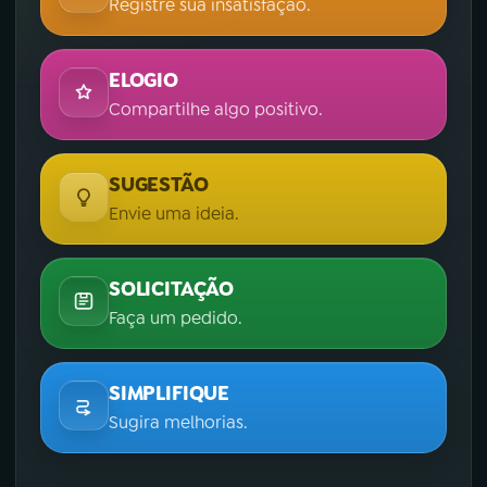
Registre sua insatisfação.
ELOGIO
Compartilhe algo positivo.
SUGESTÃO
Envie uma ideia.
SOLICITAÇÃO
Faça um pedido.
SIMPLIFIQUE
Sugira melhorias.