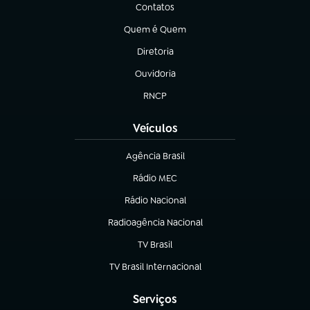
Contatos
(abre em nova aba)
Quem é Quem
(abre em nova aba)
Diretoria
(abre em nova aba)
Ouvidoria
(abre em nova aba)
RNCP
(abre em nova aba)
Veículos
Agência Brasil
(abre em nova aba)
Rádio MEC
(abre em nova aba)
Rádio Nacional
Radioagência Nacional
(abre em nova aba)
TV Brasil
(abre em nova aba)
TV Brasil Internacional
(abre em nova aba)
Serviços