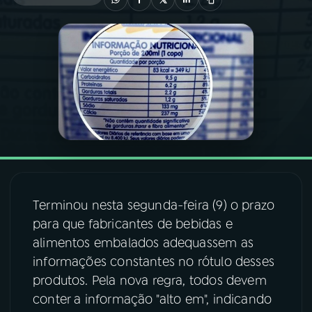
03
PROGRAMAÇÃO
04
PROGRAMAS
05
PODCASTS
06
VIDEOCASTS
Terminou nesta segunda-feira (9) o prazo
07
ÚLTIMAS
para que fabricantes de bebidas e
alimentos embalados adequassem as
informações constantes no rótulo desses
08
FESTIVAL DE MÚSICA
produtos. Pela nova regra, todos devem
conter a informação "alto em", indicando
ACOMPANHE A RÁDIO NACIONAL