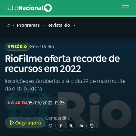
MENU
Programas
Revista Rio
Revista Rio
EPISÓDIO
RioFilme oferta recorde de
Buscar
na
recursos em 2022
Rádio
Buscar
Nacional
Inscrições estão abertas até o dia 29 de maio no site
da distribuidora
AO VIVO
05/05/2022, 13:25
NO AR EM
01
INÍCIO
Compartilhe
Ouça agora
02
A RÁDIO