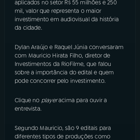
aplicados no setor R$ 55 milhões e 250
mil, valor que representa o maior
YouTube
Facebook
investimento em audiovisual da história
da cidade.
Instagram
X
TikTok
Dylan Araújo e Raquel Júnia conversaram
com Mauricio Hirata Filho, diretor de
Investimentos da RioFilme, que falou
sobre a importância do edital e quem
pode concorrer pelo investimento.
Clique no
player
acima para ouvir a
entrevista.
Segundo Mauricio, são 9 editais para
diferentes tipos de produções como