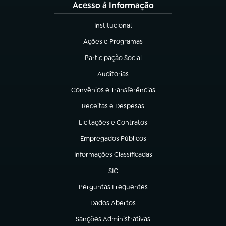
Acesso à Informação
Institucional
(abre em nova aba)
Ações e Programas
(abre em nova aba)
Participação Social
(abre em nova aba)
Auditorias
(abre em nova aba)
Convênios e Transferências
(abre em nova aba)
Receitas e Despesas
(abre em nova aba)
Licitações e Contratos
(abre em nova aba)
Empregados Públicos
(abre em nova aba)
Informações Classificadas
(abre em nova aba)
SIC
(abre em nova aba)
Perguntas Frequentes
(abre em nova aba)
Dados Abertos
(abre em nova aba)
Sanções Administrativas
(abre em nova aba)