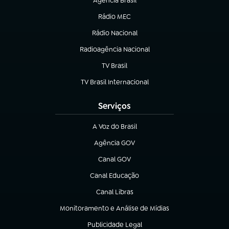
Agência Brasil
(abre em nova aba)
Rádio MEC
(abre em nova aba)
Rádio Nacional
Radioagência Nacional
(abre em nova aba)
TV Brasil
(abre em nova aba)
TV Brasil Internacional
(abre em nova aba)
Serviços
A Voz do Brasil
(abre em nova aba)
Agência GOV
(abre em nova aba)
Canal GOV
(abre em nova aba)
Canal Educação
(abre em nova aba)
Canal Libras
(abre em nova aba)
Monitoramento e Análise de Mídias
(abre em nova aba)
Publicidade Legal
(abre em nova aba)