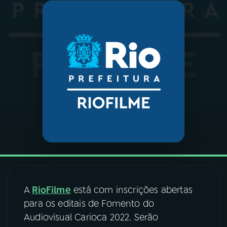
03
PROGRAMAÇÃO
04
PROGRAMAS
05
PODCASTS
06
VIDEOCASTS
07
ÚLTIMAS
A
RioFilme
está com inscrições abertas
08
FESTIVAL DE MÚSICA
para os editais de Fomento do
Audiovisual Carioca 2022. Serão
ACOMPANHE A RÁDIO NACIONAL