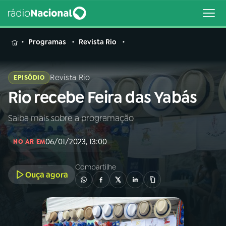
MENU
Programas
Revista Rio
Revista Rio
EPISÓDIO
Rio recebe Feira das Yabás
Buscar
na
Rádio
Saiba mais sobre a programação
Buscar
Nacional
06/01/2023, 13:00
NO AR EM
AO VIVO
Compartilhe
Ouça agora
01
INÍCIO
02
A RÁDIO