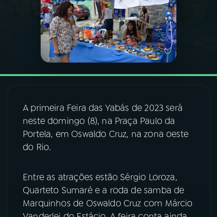
03
PROGRAMAÇÃO
04
PROGRAMAS
05
PODCASTS
A primeira Feira das Yabás de 2023 será
06
VIDEOCASTS
neste domingo (8), na Praça Paulo da
Portela, em Oswaldo Cruz, na zona oeste
do Rio.
07
ÚLTIMAS
Entre as atrações estão Sérgio Loroza,
08
FESTIVAL DE MÚSICA
Quarteto Sumaré e a roda de samba de
Marquinhos de Oswaldo Cruz com Márcio
ACOMPANHE A RÁDIO NACIONAL
Vanderlei do Estácio. A feira conta ainda