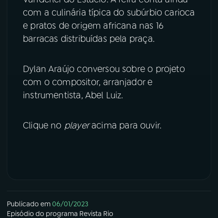
com a culinária típica do subúrbio carioca
YouTube
Facebook
e pratos de origem africana nas 16
barracas distribuídas pela praça.
Instagram
X
TikTok
Dylan Araújo conversou sobre o projeto
com o compositor, arranjador e
instrumentista, Abel Luiz.
Clique no
player
acima para ouvir.
Publicado em
06/01/2023
Episódio
do programa
Revista Rio