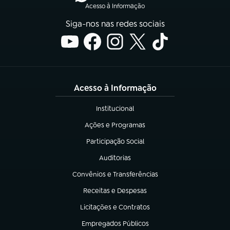
Acesso à Informação
Siga-nos nas redes sociais
Acesso à Informação
Institucional
(abre em nova aba)
Ações e Programas
(abre em nova aba)
Participação Social
(abre em nova aba)
Auditorias
(abre em nova aba)
Convênios e Transferências
(abre em nova aba)
Receitas e Despesas
(abre em nova aba)
Licitações e Contratos
(abre em nova aba)
Empregados Públicos
(abre em nova aba)