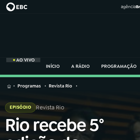
agência
Br
AO VIVO
INÍCIO
A RÁDIO
PROGRAMAÇÃO
MENU
Programas
Revista Rio
Buscar
na
Revista Rio
EPISÓDIO
Rádio
Buscar
Nacional
Rio recebe 5°
Buscar
na
Rádio
AO VIVO