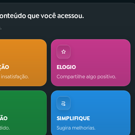
conteúdo que você acessou.
.
ÇÃO
ELOGIO
 insatisfação.
Compartilhe algo positivo.
ÇÃO
SIMPLIFIQUE
dido.
Sugira melhorias.