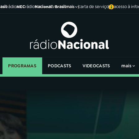
asil
rádio
MEC
rádio
Nacional
tv
Brasil
carta de serviço
acesso à inf
mais
PROGRAMAS
PODCASTS
VIDEOCASTS
mais