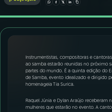
07
ÚLTIMAS
08
FESTIVAL DE MÚSICA
ACOMPANHE A RÁDIO NACIONAL
YouTube
Facebook
Instrumentistas, compositoras e canto
Instagram
X
ao samba estarão reunidas no próximo sá
TikTok
partes do mundo. É a quinta edição do E
de Samba, evento idealizado e dirigido p
homenageia Tia Surica.
Raquel Júnia e Dylan Araújo receberam n
mulheres que estarão no evento. A cantor