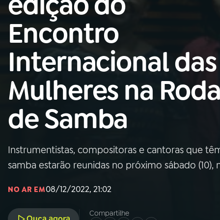
edição do
Nacional
Encontro
01
INÍCIO
Internacional das
02
A RÁDIO
Mulheres na Rod
03
PROGRAMAÇÃO
de Samba
04
PROGRAMAS
Instrumentistas, compositoras e cantoras que 
05
PODCASTS
samba estarão reunidas no próximo sábado (10), n
08/12/2022, 21:02
NO AR EM
06
VIDEOCASTS
Compartilhe
Ouça agora