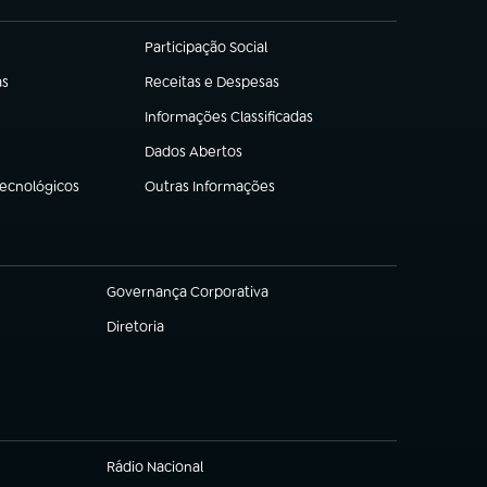
Participação Social
(abre em nova aba)
as
Receitas e Despesas
(abre em nova aba)
Informações Classificadas
(abre em nova aba)
Dados Abertos
(abre em nova aba)
Tecnológicos
Outras Informações
(abre em nova aba)
Governança Corporativa
(abre em nova aba)
Diretoria
(abre em nova aba)
Rádio Nacional