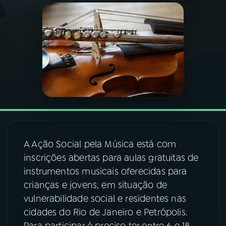
03
PROGRAMAÇÃO
04
PROGRAMAS
05
PODCASTS
06
VIDEOCASTS
A Ação Social pela Música está com
inscrições abertas para aulas gratuitas de
07
ÚLTIMAS
instrumentos musicais oferecidas para
crianças e jovens, em situação de
08
FESTIVAL DE MÚSICA
vulnerabilidade social e residentes nas
cidades do Rio de Janeiro e Petrópolis.
ACOMPANHE A RÁDIO NACIONAL
Para participar é preciso ter entre 6 e 18