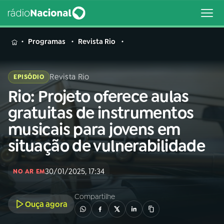
MENU
Programas
Revista Rio
Revista Rio
EPISÓDIO
Rio: Projeto oferece aulas
Buscar
na
gratuitas de instrumentos
Rádio
Buscar
musicais para jovens em
Nacional
situação de vulnerabilidade
AO VIVO
30/01/2025, 17:34
NO AR EM
01
INÍCIO
Compartilhe
Ouça agora
02
A RÁDIO