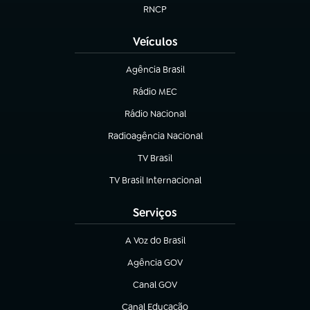
RNCP
(abre em nova aba)
Veículos
Agência Brasil
(abre em nova aba)
Rádio MEC
(abre em nova aba)
Rádio Nacional
Radioagência Nacional
(abre em nova aba)
TV Brasil
(abre em nova aba)
TV Brasil Internacional
(abre em nova aba)
Serviços
A Voz do Brasil
(abre em nova aba)
Agência GOV
(abre em nova aba)
Canal GOV
(abre em nova aba)
Canal Educação