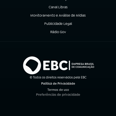
(abre em nova aba)
Canal Libras
(abre em nova aba)
Monitoramento e Análise de Mídias
(abre em nova aba)
Publicidade Legal
(abre em nova aba)
Rádio Gov
(abre em nova aba)
© Todos os direitos reservados pela EBC
Política de Privacidade
(abre em nova aba)
Termos de uso
(abre em nova aba)
Preferências de privacidade