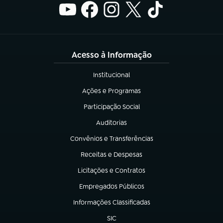
Acesso à Informação
Institucional
(abre em nova aba)
Ações e Programas
(abre em nova aba)
Participação Social
(abre em nova aba)
Auditorias
(abre em nova aba)
Convênios e Transferências
(abre em nova aba)
Receitas e Despesas
(abre em nova aba)
Licitações e Contratos
(abre em nova aba)
Empregados Públicos
(abre em nova aba)
Informações Classificadas
(abre em nova aba)
SIC
(abre em nova aba)