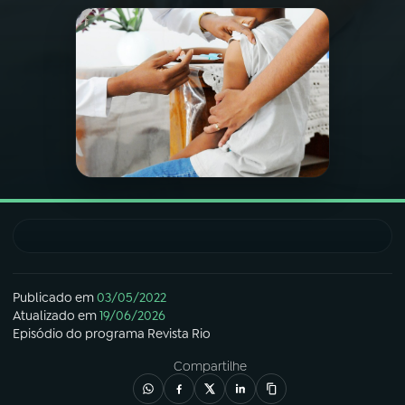
03
PROGRAMAÇÃO
04
PROGRAMAS
05
PODCASTS
06
VIDEOCASTS
07
ÚLTIMAS
Publicado em
03/05/2022
Atualizado em
19/06/2026
Episódio
do programa
Revista Rio
08
FESTIVAL DE MÚSICA
Compartilhe
ACOMPANHE A RÁDIO NACIONAL