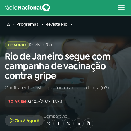
MENU
Programas
Revista Rio
Revista Rio
EPISÓDIO
Rio de Janeiro segue com
Buscar
na
campanha de vacinação
Rádio
Buscar
contra gripe
Nacional
Confira entrevista que foi ao ar nesta terça (03)
AO VIVO
03/05/2022, 17:23
NO AR EM
01
INÍCIO
Compartilhe
Ouça agora
02
A RÁDIO