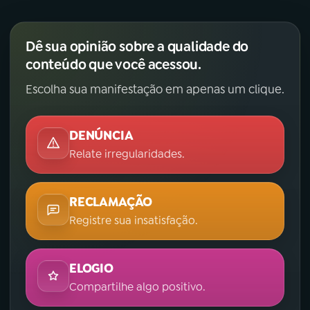
YouTube
Facebook
Dê sua opinião sobre a qualidade do
Instagram
X
conteúdo que você acessou.
Escolha sua manifestação em apenas um clique.
TikTok
DENÚNCIA
Relate irregularidades.
RECLAMAÇÃO
Registre sua insatisfação.
ELOGIO
Compartilhe algo positivo.