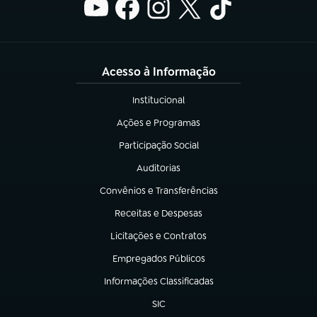
Acesso à Informação
Institucional
(abre em nova aba)
Ações e Programas
(abre em nova aba)
Participação Social
(abre em nova aba)
Auditorias
(abre em nova aba)
Convênios e Transferências
(abre em nova aba)
Receitas e Despesas
(abre em nova aba)
Licitações e Contratos
(abre em nova aba)
Empregados Públicos
(abre em nova aba)
Informações Classificadas
(abre em nova aba)
SIC
(abre em nova aba)