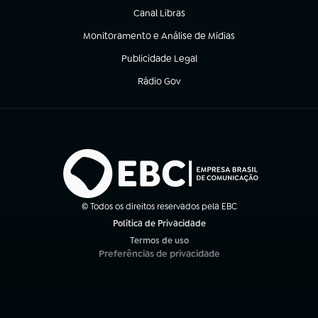
Canal Libras
(abre em nova aba)
Monitoramento e Análise de Mídias
(abre em nova aba)
Publicidade Legal
(abre em nova aba)
Rádio Gov
(abre em nova aba)
© Todos os direitos reservados pela EBC
Política de Privacidade
(abre em nova aba)
Termos de uso
(abre em nova aba)
Preferências de privacidade