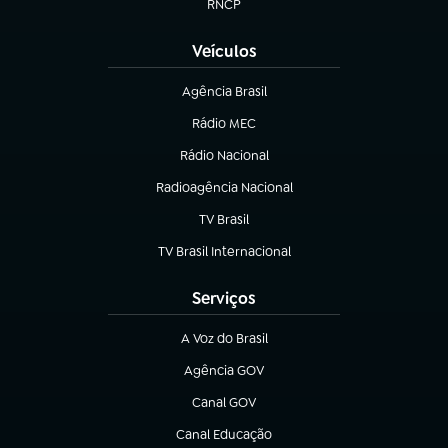
RNCP
(abre em nova aba)
Veículos
Agência Brasil
(abre em nova aba)
Rádio MEC
(abre em nova aba)
Rádio Nacional
Radioagência Nacional
(abre em nova aba)
TV Brasil
(abre em nova aba)
TV Brasil Internacional
(abre em nova aba)
Serviços
A Voz do Brasil
(abre em nova aba)
Agência GOV
(abre em nova aba)
Canal GOV
(abre em nova aba)
Canal Educação
(abre em nova aba)