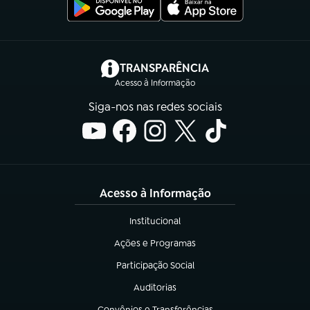
(abre em nova aba)
TRANSPARÊNCIA
Acesso à Informação
Siga-nos nas redes sociais
Acesso à Informação
Institucional
(abre em nova aba)
Ações e Programas
(abre em nova aba)
Participação Social
(abre em nova aba)
Auditorias
(abre em nova aba)
Convênios e Transferências