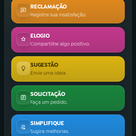
RECLAMAÇÃO
Registre sua insatisfação.
ELOGIO
Compartilhe algo positivo.
SUGESTÃO
Envie uma ideia.
SOLICITAÇÃO
Faça um pedido.
SIMPLIFIQUE
Sugira melhorias.