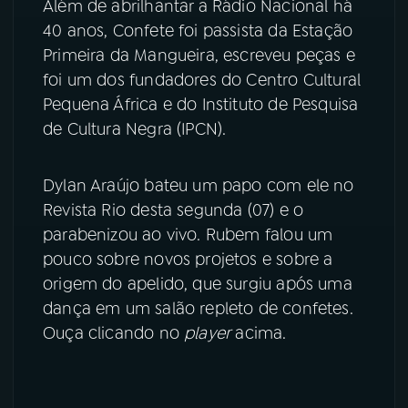
Além de abrilhantar a Rádio Nacional há
40 anos, Confete foi passista da Estação
YouTube
Facebook
Primeira da Mangueira, escreveu peças e
foi um dos fundadores do Centro Cultural
Instagram
X
Pequena África e do Instituto de Pesquisa
TikTok
de Cultura Negra (IPCN).
Dylan Araújo bateu um papo com ele no
Revista Rio desta segunda (07) e o
parabenizou ao vivo. Rubem falou um
pouco sobre novos projetos e sobre a
origem do apelido, que surgiu após uma
dança em um salão repleto de confetes.
Ouça clicando no
player
acima.