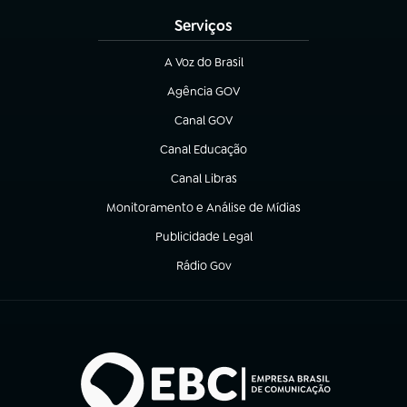
Serviços
A Voz do Brasil
(abre em nova aba)
Agência GOV
(abre em nova aba)
Canal GOV
(abre em nova aba)
Canal Educação
(abre em nova aba)
Canal Libras
(abre em nova aba)
Monitoramento e Análise de Mídias
(abre em nova aba)
Publicidade Legal
(abre em nova aba)
Rádio Gov
(abre em nova aba)