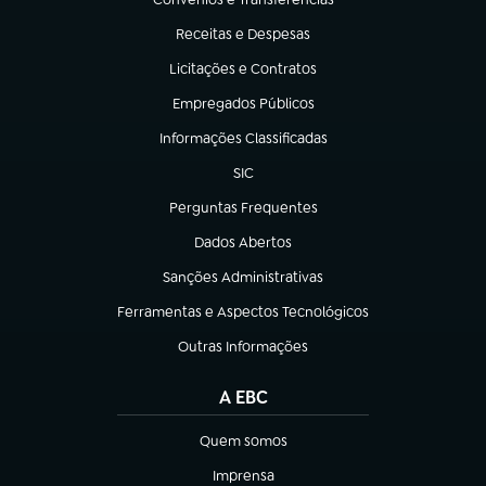
(abre em nova aba)
Receitas e Despesas
(abre em nova aba)
Licitações e Contratos
(abre em nova aba)
Empregados Públicos
(abre em nova aba)
Informações Classificadas
(abre em nova aba)
SIC
(abre em nova aba)
Perguntas Frequentes
(abre em nova aba)
Dados Abertos
(abre em nova aba)
Sanções Administrativas
(abre em nova aba)
Ferramentas e Aspectos Tecnológicos
(abre em nova aba)
Outras Informações
(abre em nova aba)
A EBC
Quem somos
(abre em nova aba)
Imprensa
(abre em nova aba)