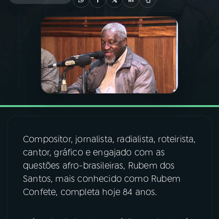
03
PROGRAMAÇÃO
04
PROGRAMAS
05
PODCASTS
06
VIDEOCASTS
Compositor, jornalista, radialista, roteirista,
cantor, gráfico e engajado com as
07
ÚLTIMAS
questões afro-brasileiras, Rubem dos
Santos, mais conhecido como Rubem
08
FESTIVAL DE MÚSICA
Confete, completa hoje 84 anos.
ACOMPANHE A RÁDIO NACIONAL