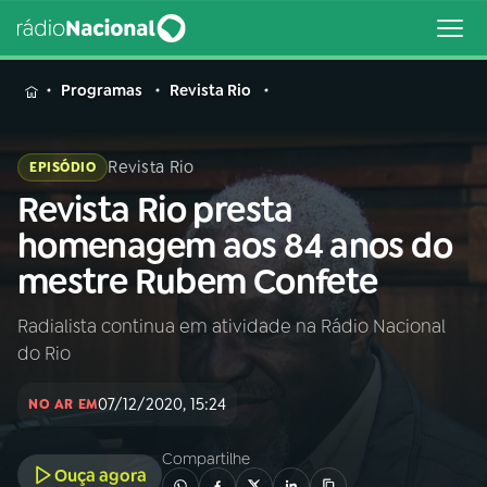
MENU
Programas
Revista Rio
Revista Rio
EPISÓDIO
Revista Rio presta
Buscar
na
homenagem aos 84 anos do
Rádio
Buscar
mestre Rubem Confete
Nacional
Radialista continua em atividade na Rádio Nacional
AO VIVO
do Rio
01
INÍCIO
07/12/2020, 15:24
NO AR EM
Compartilhe
02
A RÁDIO
Ouça agora