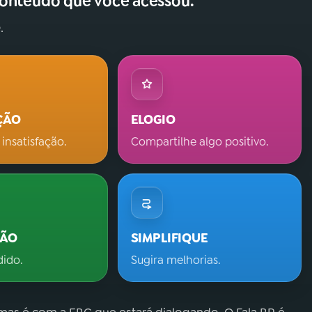
conteúdo que você acessou.
.
ÇÃO
ELOGIO
 insatisfação.
Compartilhe algo positivo.
ÇÃO
SIMPLIFIQUE
dido.
Sugira melhorias.