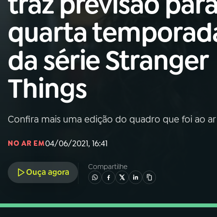
traz previsão par
Nacional
quarta temporad
01
INÍCIO
da série Stranger
02
A RÁDIO
Things
03
PROGRAMAÇÃO
Confira mais uma edição do quadro que foi ao ar 
04
PROGRAMAS
04/06/2021, 16:41
NO AR EM
05
PODCASTS
Compartilhe
Ouça agora
06
VIDEOCASTS