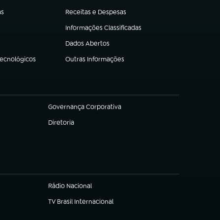
as
Receitas e Despesas
(abre em nova aba)
Informações Classificadas
(abre em nova aba)
Dados Abertos
(abre em nova aba)
Tecnológicos
Outras Informações
(abre em nova aba)
Governança Corporativa
(abre em nova aba)
Diretoria
(abre em nova aba)
Rádio Nacional
TV Brasil Internacional
(abre em nova aba)