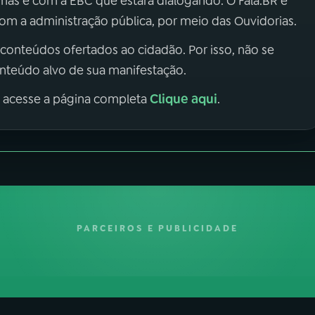
 mas é com a EBC que estará dialogando. O Fala.BR é
m a administração pública, por meio das Ouvidorias.
 conteúdos ofertados ao cidadão. Por isso, não se
onteúdo alvo de sua manifestação.
Clique aqui
, acesse a página completa
.
PARCEIROS E PUBLICIDADE