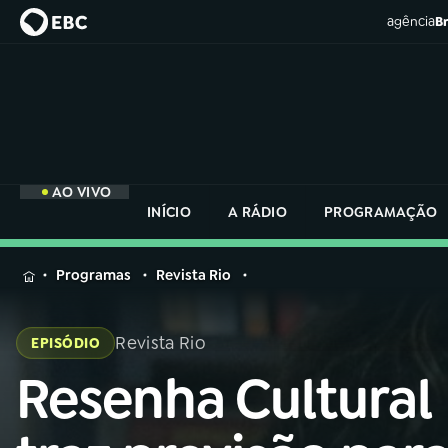
agência
Br
AO VIVO
INÍCIO
A RÁDIO
PROGRAMAÇÃO
MENU
Programas
Revista Rio
Buscar
na
Revista Rio
EPISÓDIO
Rádio
Buscar
Nacional
Resenha Cultural
Buscar
na
Rádio
AO VIVO