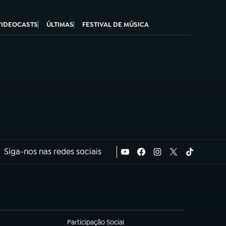
VIDEOCASTS
ÚLTIMAS
FESTIVAL DE MÚSICA
Siga-nos nas redes sociais
Participação Social
(abre em nova aba)