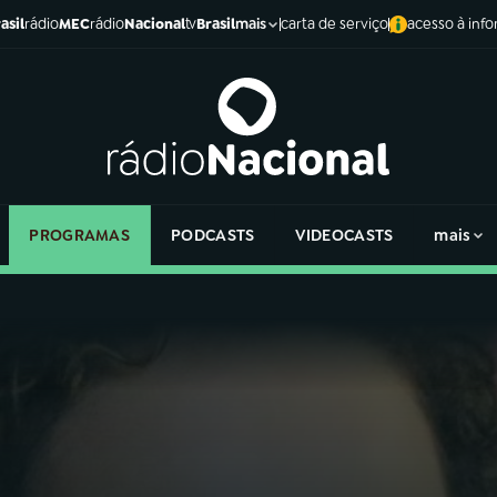
asil
rádio
MEC
rádio
Nacional
tv
Brasil
carta de serviço
acesso à inf
mais
PROGRAMAS
PODCASTS
VIDEOCASTS
mais