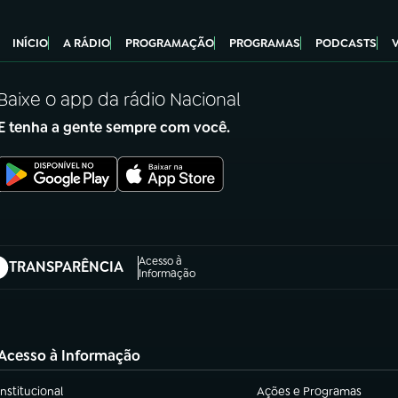
INÍCIO
A RÁDIO
PROGRAMAÇÃO
PROGRAMAS
PODCASTS
Baixe o app da rádio Nacional
E tenha a gente sempre com você.
Acesso à
TRANSPARÊNCIA
abre em nova aba)
Informação
Acesso à Informação
Institucional
Ações e Programas
(abre em nova aba)
(abre em nova aba)