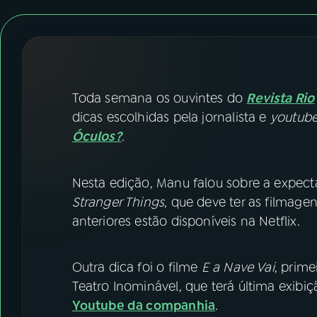
07
ÚLTIMAS
08
FESTIVAL DE MÚSICA
ACOMPANHE A RÁDIO NACIONAL
Toda semana os ouvintes do
Revista Rio
dicas escolhidas pela jornalista e
youtube
YouTube
Facebook
Óculos?
.
Instagram
X
Nesta edição, Manu falou sobre a expect
TikTok
Stranger Things
, que deve ter as filmage
anteriores estão disponíveis na Netflix.
Outra dica foi o filme
E a Nave Vai
, prime
Teatro Inominável, que terá última exibiç
Youtube da companhia
.