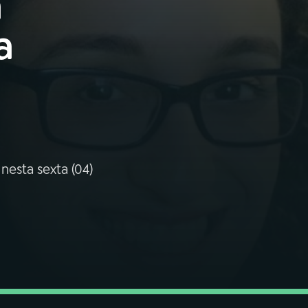
a
a
nesta sexta (04)