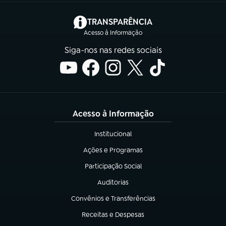
(abre em nova aba)
TRANSPARÊNCIA
Acesso à Informação
Siga-nos nas redes sociais
Acesso à Informação
Institucional
(abre em nova aba)
Ações e Programas
(abre em nova aba)
Participação Social
(abre em nova aba)
Auditorias
(abre em nova aba)
Convênios e Transferências
(abre em nova aba)
Receitas e Despesas
(abre em nova aba)