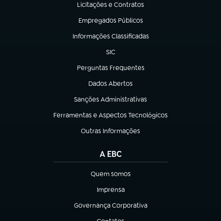
Licitações e Contratos
(abre em nova aba)
Empregados Públicos
(abre em nova aba)
Informações Classificadas
(abre em nova aba)
SIC
(abre em nova aba)
Perguntas Frequentes
(abre em nova aba)
Dados Abertos
(abre em nova aba)
Sanções Administrativas
(abre em nova aba)
Ferramentas e Aspectos Tecnológicos
(abre em nova aba)
Outras Informações
(abre em nova aba)
A EBC
Quem somos
(abre em nova aba)
Imprensa
(abre em nova aba)
Governança Corporativa
(abre em nova aba)