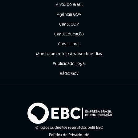
A Voz do Brasil
(abre em nova aba)
Agência GOV
(abre em nova aba)
Canal GOV
(abre em nova aba)
Canal Educação
(abre em nova aba)
Canal Libras
(abre em nova aba)
Monitoramento e Análise de Mídias
(abre em nova aba)
Publicidade Legal
(abre em nova aba)
Rádio Gov
(abre em nova aba)
© Todos os direitos reservados pela EBC
Política de Privacidade