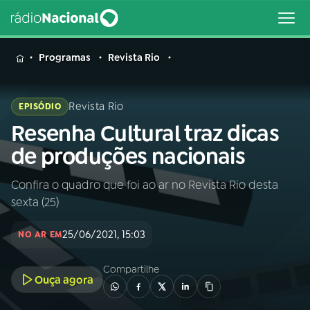
MENU
Programas
Revista Rio
Revista Rio
EPISÓDIO
Resenha Cultural traz dicas
Buscar
na
de produções nacionais
Rádio
Buscar
Nacional
Confira o quadro que foi ao ar no Revista Rio desta
sexta (25)
AO VIVO
25/06/2021, 15:03
NO AR EM
01
INÍCIO
Compartilhe
Ouça agora
02
A RÁDIO