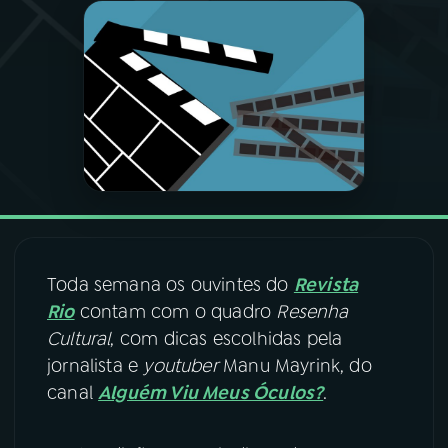
03
PROGRAMAÇÃO
04
PROGRAMAS
05
PODCASTS
06
VIDEOCASTS
Toda semana os ouvintes do
Revista
Rio
contam com o quadro
Resenha
07
ÚLTIMAS
Cultural
, com dicas escolhidas pela
jornalista e
youtuber
Manu Mayrink, do
08
FESTIVAL DE MÚSICA
canal
Alguém Viu Meus Óculos?
.
ACOMPANHE A RÁDIO NACIONAL