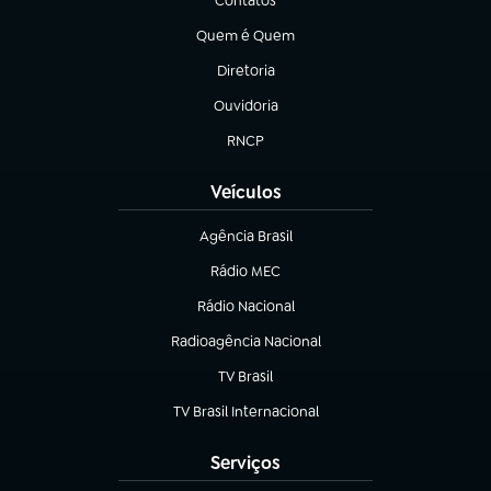
Contatos
(abre em nova aba)
Quem é Quem
(abre em nova aba)
Diretoria
(abre em nova aba)
Ouvidoria
(abre em nova aba)
RNCP
(abre em nova aba)
Veículos
Agência Brasil
(abre em nova aba)
Rádio MEC
(abre em nova aba)
Rádio Nacional
Radioagência Nacional
(abre em nova aba)
TV Brasil
(abre em nova aba)
TV Brasil Internacional
(abre em nova aba)
Serviços