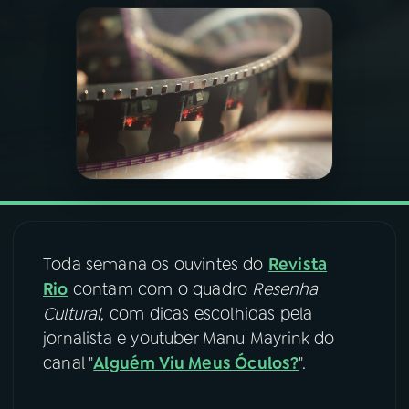
03
PROGRAMAÇÃO
04
PROGRAMAS
05
PODCASTS
06
VIDEOCASTS
Toda semana os ouvintes do
Revista
07
ÚLTIMAS
Rio
contam com o quadro
Resenha
Cultural
, com dicas escolhidas pela
jornalista e youtuber Manu Mayrink do
08
FESTIVAL DE MÚSICA
canal "
Alguém Viu Meus Óculos?
".
ACOMPANHE A RÁDIO NACIONAL