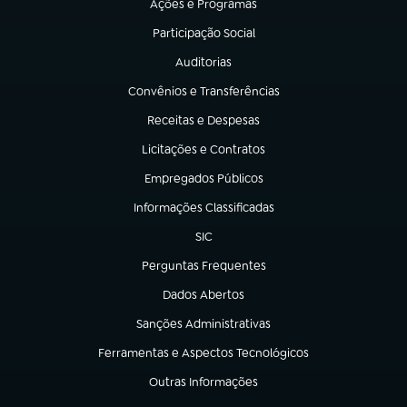
Ações e Programas
(abre em nova aba)
Participação Social
(abre em nova aba)
Auditorias
(abre em nova aba)
Convênios e Transferências
(abre em nova aba)
Receitas e Despesas
(abre em nova aba)
Licitações e Contratos
(abre em nova aba)
Empregados Públicos
(abre em nova aba)
Informações Classificadas
(abre em nova aba)
SIC
(abre em nova aba)
Perguntas Frequentes
(abre em nova aba)
Dados Abertos
(abre em nova aba)
Sanções Administrativas
(abre em nova aba)
Ferramentas e Aspectos Tecnológicos
(abre em nova aba)
Outras Informações
(abre em nova aba)