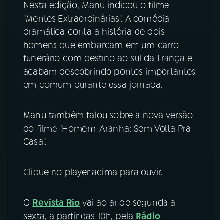
Nesta edição, Manu indicou o filme
"Mentes Extraordinárias". A comédia
YouTube
Facebook
dramática conta a história de dois
Instagram
X
homens que embarcam em um carro
funerário com destino ao sul da França e
TikTok
acabam descobrindo pontos importantes
em comum durante essa jornada.
Manu também falou sobre a nova versão
do filme "Homem-Aranha: Sem Volta Pra
Casa".
Clique no player acima para ouvir.
O
Revista Rio
vai ao ar de segunda a
sexta, a partir das 10h, pela
Rádio