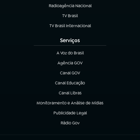
Radioagência Nacional
(abre em nova aba)
TV Brasil
(abre em nova aba)
TV Brasil Internacional
(abre em nova aba)
Serviços
A Voz do Brasil
(abre em nova aba)
Agência GOV
(abre em nova aba)
Canal GOV
(abre em nova aba)
Canal Educação
(abre em nova aba)
Canal Libras
(abre em nova aba)
Monitoramento e Análise de Mídias
(abre em nova aba)
Publicidade Legal
(abre em nova aba)
Rádio Gov
(abre em nova aba)