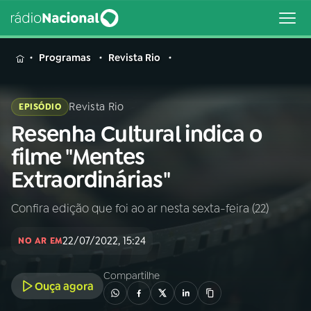
MENU
Programas
Revista Rio
Revista Rio
EPISÓDIO
Resenha Cultural indica o
Buscar
na
filme "Mentes
Rádio
Buscar
Extraordinárias"
Nacional
Confira edição que foi ao ar nesta sexta-feira (22)
AO VIVO
22/07/2022, 15:24
NO AR EM
01
INÍCIO
Compartilhe
Ouça agora
02
A RÁDIO