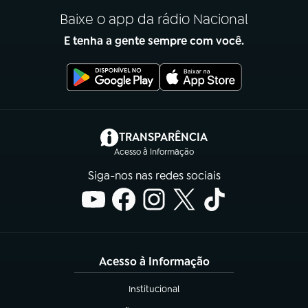
Baixe o app da rádio Nacional
E tenha a gente sempre com você.
(abre em nova aba)
TRANSPARÊNCIA
Acesso à Informação
Siga-nos nas redes sociais
Acesso à Informação
Institucional
(abre em nova aba)