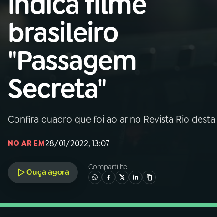
indica filme
Nacional
brasileiro
01
INÍCIO
"Passagem
02
A RÁDIO
Secreta"
03
PROGRAMAÇÃO
Confira quadro que foi ao ar no Revista Rio desta 
04
PROGRAMAS
28/01/2022, 13:07
NO AR EM
05
PODCASTS
Compartilhe
Ouça agora
06
VIDEOCASTS