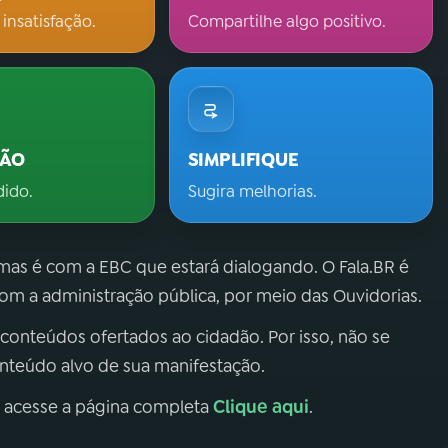
 insatisfação.
Compartilhe algo positivo.
ÇÃO
SIMPLIFIQUE
dido.
Sugira melhorias.
 mas é com a EBC que estará dialogando. O Fala.BR é
m a administração pública, por meio das Ouvidorias.
 conteúdos ofertados ao cidadão. Por isso, não se
onteúdo alvo de sua manifestação.
Clique aqui
, acesse a página completa
.