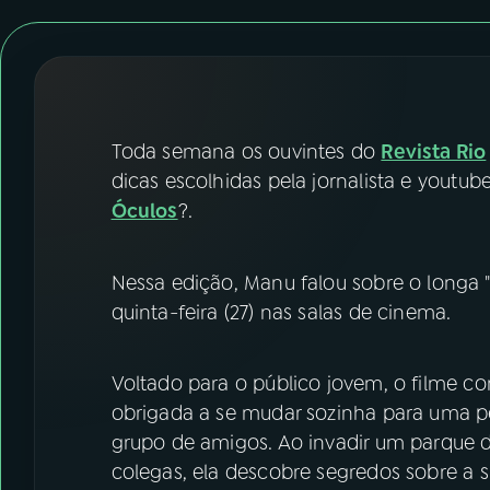
07
ÚLTIMAS
08
FESTIVAL DE MÚSICA
ACOMPANHE A RÁDIO NACIONAL
Toda semana os ouvintes do
Revista Rio
dicas escolhidas pela jornalista e youtu
YouTube
Facebook
Óculos
?.
Instagram
X
Nessa edição, Manu falou sobre o longa 
TikTok
quinta-feira (27) nas salas de cinema.
Voltado para o público jovem, o filme co
obrigada a se mudar sozinha para uma 
grupo de amigos. Ao invadir um parque d
colegas, ela descobre segredos sobre a s