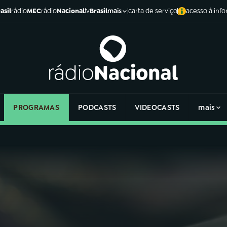
asil
rádio
MEC
rádio
Nacional
tv
Brasil
carta de serviço
acesso à inf
mais
PROGRAMAS
PODCASTS
VIDEOCASTS
mais