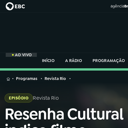
agência
Br
AO VIVO
INÍCIO
A RÁDIO
PROGRAMAÇÃO
MENU
Programas
Revista Rio
Buscar
na
Revista Rio
EPISÓDIO
Rádio
Buscar
Nacional
Resenha Cultural
Buscar
na
Rádio
AO VIVO