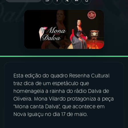
03
PROGRAMAÇÃO
04
PROGRAMAS
05
PODCASTS
06
VIDEOCASTS
Esta edição do quadro Resenha Cultural
traz dica de um espetáculo que
07
ÚLTIMAS
homenageia a rainha do rádio Dalva de
Oliveira. Mona Vilardo protagoniza a peça
"Mona canta Dalva", que acontece em
08
FESTIVAL DE MÚSICA
Nova Iguaçu no dia 17 de maio.
ACOMPANHE A RÁDIO NACIONAL