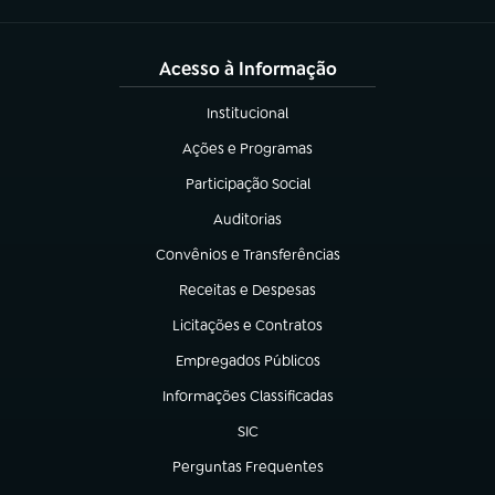
Acesso à Informação
Institucional
(abre em nova aba)
Ações e Programas
(abre em nova aba)
Participação Social
(abre em nova aba)
Auditorias
(abre em nova aba)
Convênios e Transferências
(abre em nova aba)
Receitas e Despesas
(abre em nova aba)
Licitações e Contratos
(abre em nova aba)
Empregados Públicos
(abre em nova aba)
Informações Classificadas
(abre em nova aba)
SIC
(abre em nova aba)
Perguntas Frequentes
(abre em nova aba)