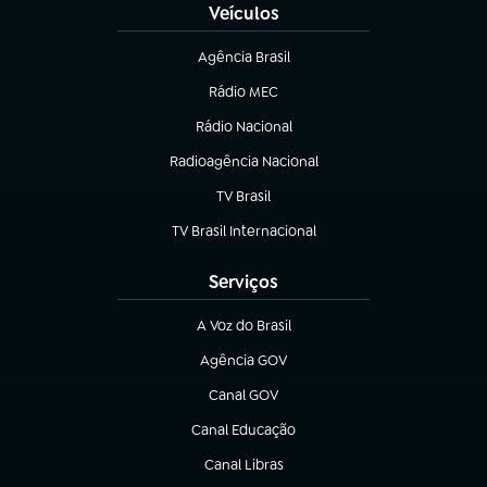
Veículos
Agência Brasil
(abre em nova aba)
Rádio MEC
(abre em nova aba)
Rádio Nacional
Radioagência Nacional
(abre em nova aba)
TV Brasil
(abre em nova aba)
TV Brasil Internacional
(abre em nova aba)
Serviços
A Voz do Brasil
(abre em nova aba)
Agência GOV
(abre em nova aba)
Canal GOV
(abre em nova aba)
Canal Educação
(abre em nova aba)
Canal Libras
(abre em nova aba)