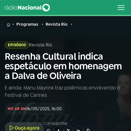
MENU
Programas
Revista Rio
Revista Rio
EPISÓDIO
Resenha Cultural indica
Buscar
na
espetáculo em homenagem
Rádio
Buscar
a Dalva de Oliveira
Nacional
E ainda: Manu Mayrink traz polêmicas envolvendo o
AO VIVO
Festival de Cannes
01
INÍCIO
16/05/2025, 16:00
NO AR EM
Compartilhe
02
A RÁDIO
Ouça agora