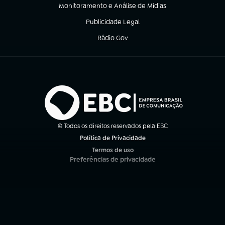
Monitoramento e Análise de Mídias
(abre em nova aba)
Publicidade Legal
(abre em nova aba)
Rádio Gov
(abre em nova aba)
© Todos os direitos reservados pela EBC
Política de Privacidade
(abre em nova aba)
Termos de uso
(abre em nova aba)
Preferências de privacidade