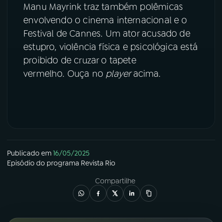
Manu Mayrink traz também polêmicas
envolvendo o cinema internacional e o
YouTube
Facebook
Festival de Cannes. Um ator acusado de
Instagram
X
estupro, violência física e psicológica está
proibido de cruzar o tapete
TikTok
vermelho. Ouça no
player
acima.
Publicado em
16/05/2025
Episódio
do programa
Revista Rio
Compartilhe