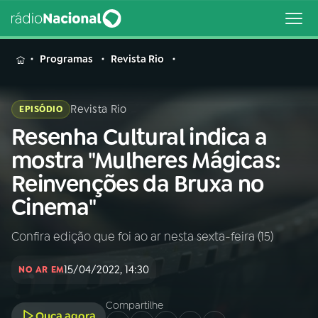
MENU
Programas
Revista Rio
Revista Rio
EPISÓDIO
Resenha Cultural indica a
Buscar
na
mostra "Mulheres Mágicas:
Rádio
Buscar
Reinvenções da Bruxa no
Nacional
Cinema"
AO VIVO
Confira edição que foi ao ar nesta sexta-feira (15)
01
INÍCIO
15/04/2022, 14:30
NO AR EM
02
A RÁDIO
Compartilhe
Ouça agora