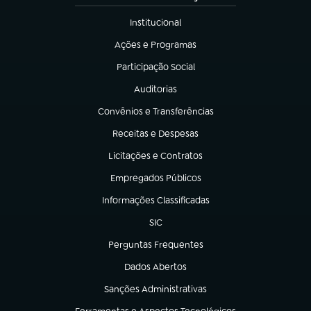
Institucional
(abre em nova aba)
Ações e Programas
(abre em nova aba)
Participação Social
(abre em nova aba)
Auditorias
(abre em nova aba)
Convênios e Transferências
(abre em nova aba)
Receitas e Despesas
(abre em nova aba)
Licitações e Contratos
(abre em nova aba)
Empregados Públicos
(abre em nova aba)
Informações Classificadas
(abre em nova aba)
SIC
(abre em nova aba)
Perguntas Frequentes
(abre em nova aba)
Dados Abertos
(abre em nova aba)
Sanções Administrativas
(abre em nova aba)