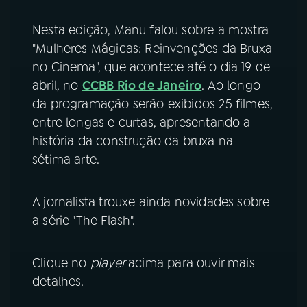
YouTube
Facebook
Nesta edição, Manu falou sobre a mostra
"Mulheres Mágicas: Reinvenções da Bruxa
Instagram
X
no Cinema", que acontece até o dia 19 de
abril, no
CCBB Rio de Janeiro
. Ao longo
TikTok
da programação serão exibidos 25 filmes,
entre longas e curtas, apresentando a
história da construção da bruxa na
sétima arte.
A jornalista trouxe ainda novidades sobre
a série "The Flash".
Clique no
player
acima para ouvir mais
detalhes.