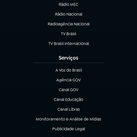
Rádio MEC
(abre em nova aba)
Rádio Nacional
Radioagência Nacional
(abre em nova aba)
TV Brasil
(abre em nova aba)
TV Brasil Internacional
(abre em nova aba)
Serviços
A Voz do Brasil
(abre em nova aba)
Agência GOV
(abre em nova aba)
Canal GOV
(abre em nova aba)
Canal Educação
(abre em nova aba)
Canal Libras
(abre em nova aba)
Monitoramento e Análise de Mídias
(abre em nova aba)
Publicidade Legal
(abre em nova aba)