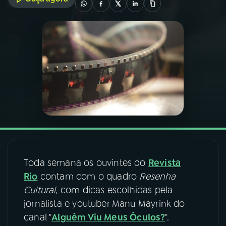
03
PROGRAMAÇÃO
04
PROGRAMAS
05
PODCASTS
06
VIDEOCASTS
07
ÚLTIMAS
Toda semana os ouvintes do
Revista
Rio
contam com o quadro
Resenha
Cultural
, com dicas escolhidas pela
08
FESTIVAL DE MÚSICA
jornalista e youtuber Manu Mayrink do
canal "
Alguém Viu Meus Óculos?
".
ACOMPANHE A RÁDIO NACIONAL