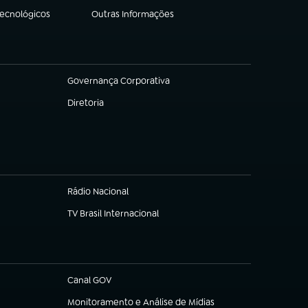
Tecnológicos
Outras Informações
(abre em nova aba)
Governança Corporativa
(abre em nova aba)
Diretoria
(abre em nova aba)
Rádio Nacional
TV Brasil Internacional
(abre em nova aba)
Canal GOV
(abre em nova aba)
Monitoramento e Análise de Mídias
(abre em nova aba)