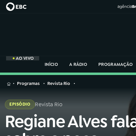
agência
Br
AO VIVO
INÍCIO
A RÁDIO
PROGRAMAÇÃO
MENU
Programas
Revista Rio
Buscar
na
Revista Rio
EPISÓDIO
Rádio
Buscar
Nacional
Regiane Alves fal
Buscar
na
Rádio
AO VIVO