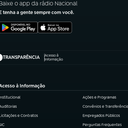
Baixe o app da rádio Nacional
E tenha a gente sempre com você.
Acesso à
TRANSPARÊNCIA
abre em nova aba)
Informação
Acesso à Informação
Institucional
Ações e Programas
(abre em nova aba)
(abre em nova aba)
Auditorias
Convênios e Transferênci
(abre em nova aba)
(abre em nova aba)
Licitações e Contratos
Empregados Públicos
(abre em nova aba)
(abre em nova aba)
SIC
Perguntas Frequentes
(abre em nova aba)
(abre em nova aba)