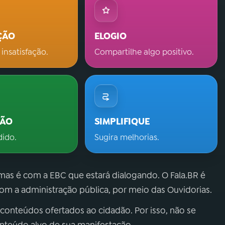
ÇÃO
ELOGIO
 insatisfação.
Compartilhe algo positivo.
ÇÃO
SIMPLIFIQUE
dido.
Sugira melhorias.
 mas é com a EBC que estará dialogando. O Fala.BR é
m a administração pública, por meio das Ouvidorias.
 conteúdos ofertados ao cidadão. Por isso, não se