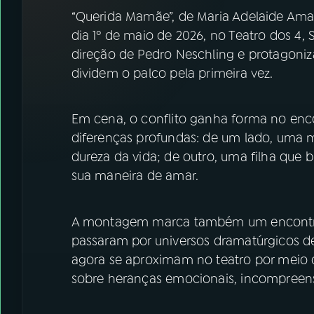
07
ÚLTIMAS
“Querida Mamãe”, de Maria Adelaide Ama
dia 1º de maio de 2026, no Teatro dos 4,
08
FESTIVAL DE MÚSICA
direção de Pedro Neschling e protagoniz
dividem o palco pela primeira vez.
ACOMPANHE A RÁDIO NACIONAL
Em cena, o conflito ganha forma no enc
YouTube
Facebook
diferenças profundas: de um lado, uma 
dureza da vida; de outro, uma filha que b
Instagram
X
sua maneira de amar.
TikTok
A montagem marca também um encontro s
passaram por universos dramatúrgicos de
agora se aproximam no teatro por meio d
sobre heranças emocionais, incompreens