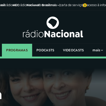
asil
rádio
MEC
rádio
Nacional
tv
Brasil
carta de serviço
acesso à inf
mais
PROGRAMAS
PODCASTS
VIDEOCASTS
mais
a