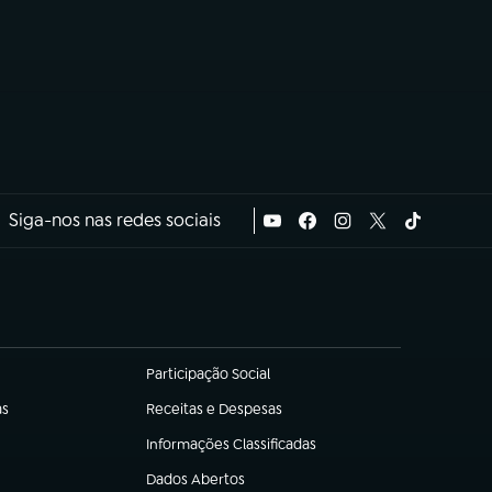
Siga-nos nas redes sociais
Participação Social
(abre em nova aba)
as
Receitas e Despesas
(abre em nova aba)
Informações Classificadas
(abre em nova aba)
Dados Abertos
(abre em nova aba)