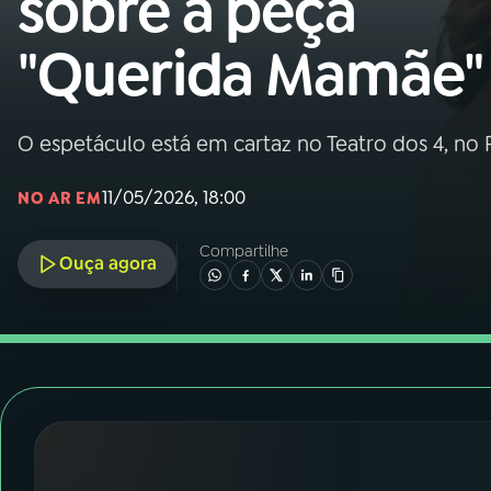
sobre a peça
Nacional
"Querida Mamãe"
01
INÍCIO
02
A RÁDIO
O espetáculo está em cartaz no Teatro dos 4, no 
11/05/2026, 18:00
NO AR EM
03
PROGRAMAÇÃO
Compartilhe
Ouça agora
04
PROGRAMAS
05
PODCASTS
06
VIDEOCASTS