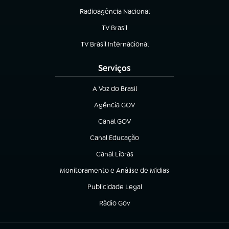
Radioagência Nacional
(abre em nova aba)
TV Brasil
(abre em nova aba)
TV Brasil Internacional
(abre em nova aba)
Serviços
A Voz do Brasil
(abre em nova aba)
Agência GOV
(abre em nova aba)
Canal GOV
(abre em nova aba)
Canal Educação
(abre em nova aba)
Canal Libras
(abre em nova aba)
Monitoramento e Análise de Mídias
(abre em nova aba)
Publicidade Legal
(abre em nova aba)
Rádio Gov
(abre em nova aba)