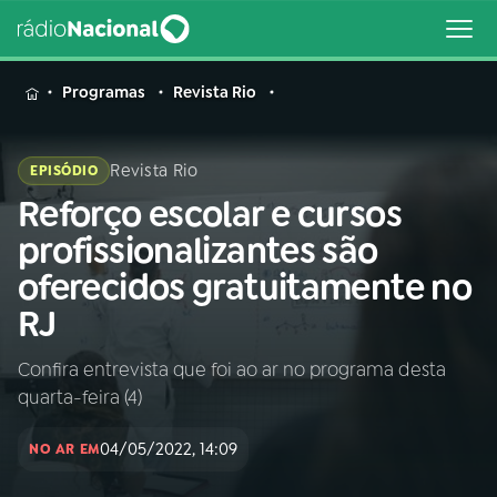
MENU
Programas
Revista Rio
Revista Rio
EPISÓDIO
Reforço escolar e cursos
Buscar
na
profissionalizantes são
Rádio
Buscar
oferecidos gratuitamente no
Nacional
RJ
AO VIVO
Confira entrevista que foi ao ar no programa desta
quarta-feira (4)
01
INÍCIO
04/05/2022, 14:09
NO AR EM
02
A RÁDIO