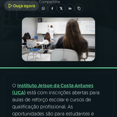
Compartilhe
Ouça agora
03
PROGRAMAÇÃO
04
PROGRAMAS
05
PODCASTS
06
VIDEOCASTS
07
ÚLTIMAS
O
Instituto Jelson da Costa Antunes
(IJCA)
está com inscrições abertas para
08
FESTIVAL DE MÚSICA
aulas de reforço escolar e cursos de
qualificação profissional. As
oportunidades são para estudantes e
ACOMPANHE A RÁDIO NACIONAL