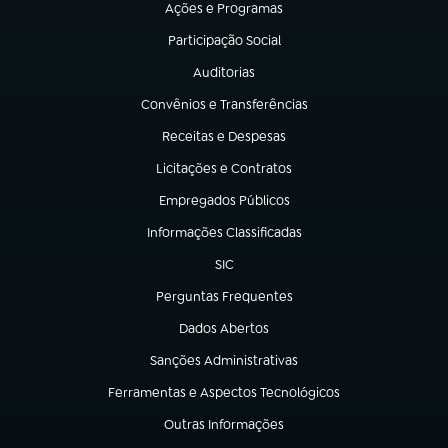
Ações e Programas
(abre em nova aba)
Participação Social
(abre em nova aba)
Auditorias
(abre em nova aba)
Convênios e Transferências
(abre em nova aba)
Receitas e Despesas
(abre em nova aba)
Licitações e Contratos
(abre em nova aba)
Empregados Públicos
(abre em nova aba)
Informações Classificadas
(abre em nova aba)
SIC
(abre em nova aba)
Perguntas Frequentes
(abre em nova aba)
Dados Abertos
(abre em nova aba)
Sanções Administrativas
(abre em nova aba)
Ferramentas e Aspectos Tecnológicos
(abre em nova aba)
Outras Informações
(abre em nova aba)