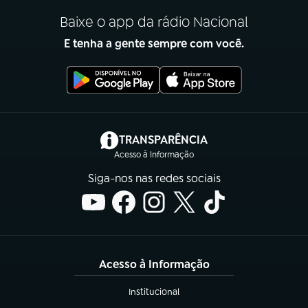
Baixe o app da rádio Nacional
E tenha a gente sempre com você.
(abre em nova aba)
TRANSPARÊNCIA
Acesso à Informação
Siga-nos nas redes sociais
Acesso à Informação
Institucional
(abre em nova aba)