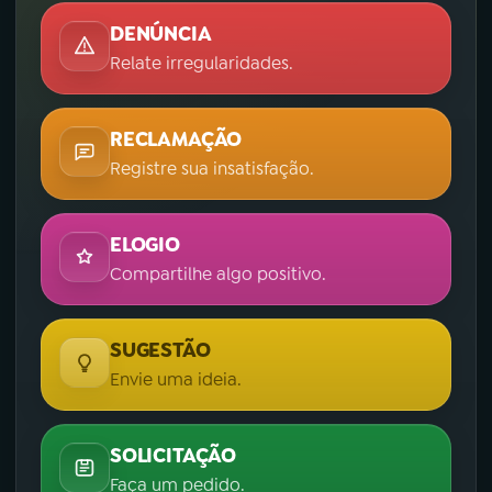
DENÚNCIA
Relate irregularidades.
RECLAMAÇÃO
Registre sua insatisfação.
ELOGIO
Compartilhe algo positivo.
SUGESTÃO
Envie uma ideia.
SOLICITAÇÃO
Faça um pedido.