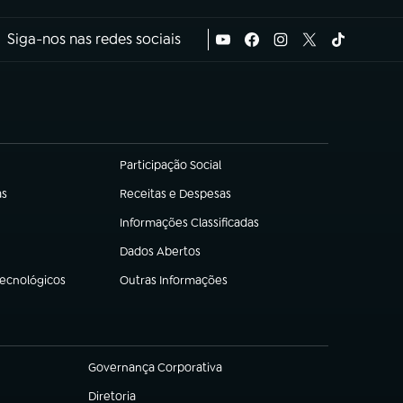
Siga-nos nas redes sociais
Participação Social
(abre em nova aba)
as
Receitas e Despesas
(abre em nova aba)
Informações Classificadas
(abre em nova aba)
Dados Abertos
(abre em nova aba)
Tecnológicos
Outras Informações
(abre em nova aba)
Governança Corporativa
(abre em nova aba)
Diretoria
(abre em nova aba)