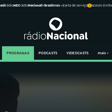
asil
rádio
MEC
rádio
Nacional
tv
Brasil
carta de serviço
acesso à inf
mais
PROGRAMAS
PODCASTS
VIDEOCASTS
mais