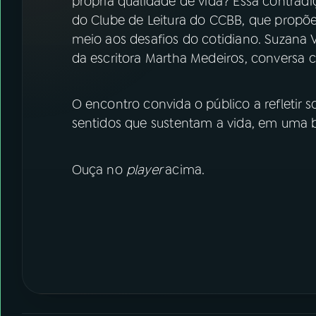
própria qualidade de vida? Essa contrad
07
ÚLTIMAS
do Clube de Leitura do CCBB, que propõe
meio aos desafios do cotidiano. Suzana 
08
FESTIVAL DE MÚSICA
da escritora Martha Medeiros, conversa 
ACOMPANHE A RÁDIO NACIONAL
O encontro convida o público a refletir 
sentidos que sustentam a vida, em uma bu
YouTube
Facebook
Instagram
X
Ouça no
player
acima.
TikTok