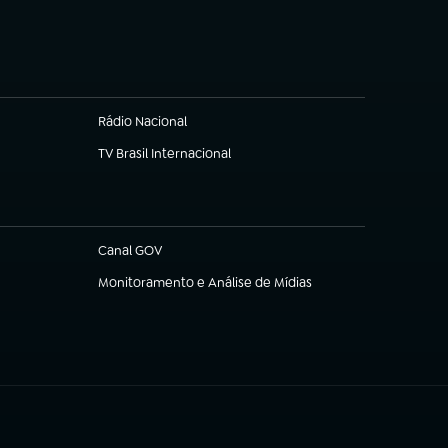
Rádio Nacional
TV Brasil Internacional
(abre em nova aba)
Canal GOV
(abre em nova aba)
Monitoramento e Análise de Mídias
(abre em nova aba)