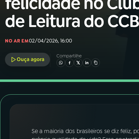
felicidade no Clu
Nacional
de Leitura do CC
01
INÍCIO
02
A RÁDIO
02/04/2026, 16:00
NO AR EM
Compartilhe
03
PROGRAMAÇÃO
Ouça agora
04
PROGRAMAS
05
PODCASTS
06
VIDEOCASTS
Se a maioria dos brasileiros se diz feliz,