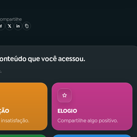
ompartilhe
conteúdo que você acessou.
.
ÇÃO
ELOGIO
 insatisfação.
Compartilhe algo positivo.