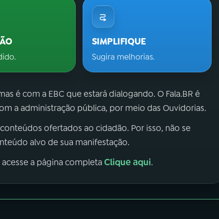
ÇÃO
SIMPLIFIQUE
dido.
Sugira melhorias.
 mas é com a EBC que estará dialogando. O Fala.BR é
m a administração pública, por meio das Ouvidorias.
 conteúdos ofertados ao cidadão. Por isso, não se
onteúdo alvo de sua manifestação.
Clique aqui
, acesse a página completa
.