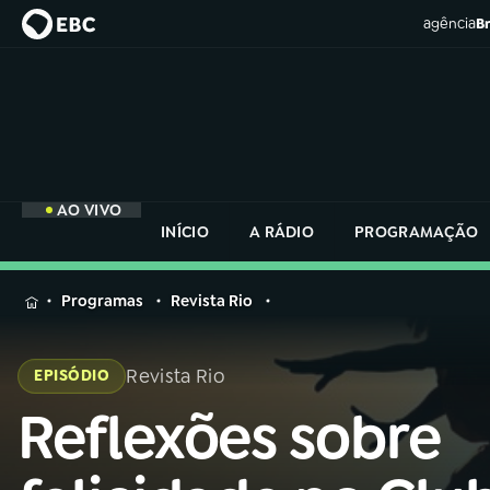
agência
Br
AO VIVO
INÍCIO
A RÁDIO
PROGRAMAÇÃO
MENU
Programas
Revista Rio
Buscar
na
Revista Rio
EPISÓDIO
Rádio
Buscar
Nacional
Reflexões sobre
Buscar
na
Rádio
AO VIVO