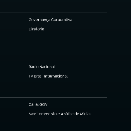
Governança Corporativa
(abre em nova aba)
Diretoria
(abre em nova aba)
Rádio Nacional
TV Brasil Internacional
(abre em nova aba)
Canal GOV
(abre em nova aba)
Monitoramento e Análise de Mídias
(abre em nova aba)