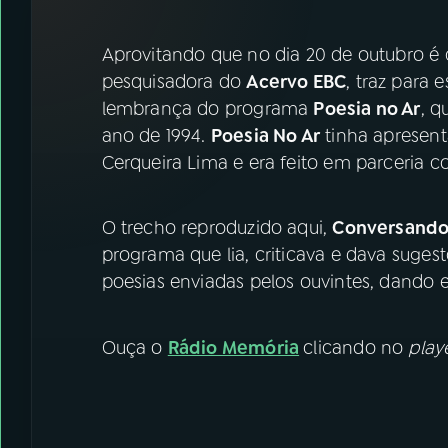
07
ÚLTIMAS
Aprovitando que no dia 20 de outubro
08
FESTIVAL DE MÚSICA
pesquisadora do
Acervo EBC
, traz para
lembrança do programa
Poesia no Ar
, q
ano de 1994.
Poesia No Ar
tinha apresent
ACOMPANHE A RÁDIO NACIONAL
Cerqueira Lima e era feito em parceria c
YouTube
Facebook
O trecho reproduzido aqui,
Conversando
Instagram
X
programa que lia, criticava e dava sugestõ
TikTok
poesias enviadas pelos ouvintes, dando
Ouça o
Rádio Memória
clicando no
play