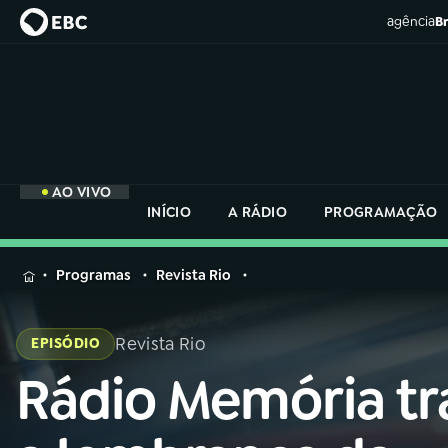
agência
Br
AO VIVO
INÍCIO
A RÁDIO
PROGRAMAÇÃO
MENU
Programas
Revista Rio
Buscar
na
Revista Rio
EPISÓDIO
Rádio
Buscar
Nacional
Rádio Memória tr
Buscar
na
Rádio
AO VIVO