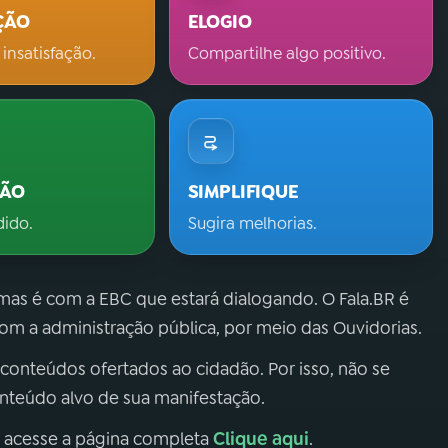
ÇÃO
ELOGIO
 insatisfação.
Compartilhe algo positivo.
ÇÃO
SIMPLIFIQUE
dido.
Sugira melhorias.
 mas é com a EBC que estará dialogando. O Fala.BR é
m a administração pública, por meio das Ouvidorias.
 conteúdos ofertados ao cidadão. Por isso, não se
onteúdo alvo de sua manifestação.
Clique aqui
, acesse a página completa
.