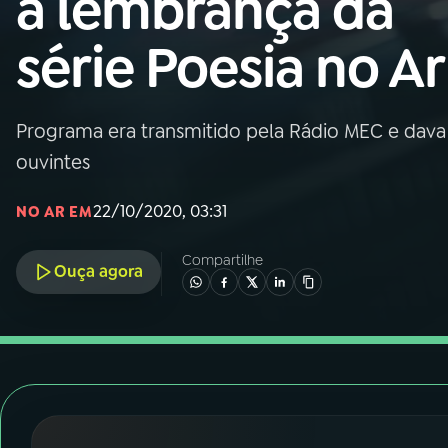
a lembrança da
Nacional
série Poesia no Ar
01
INÍCIO
02
A RÁDIO
Programa era transmitido pela Rádio MEC e dava 
ouvintes
03
PROGRAMAÇÃO
22/10/2020, 03:31
NO AR EM
04
PROGRAMAS
Compartilhe
Ouça agora
05
PODCASTS
06
VIDEOCASTS