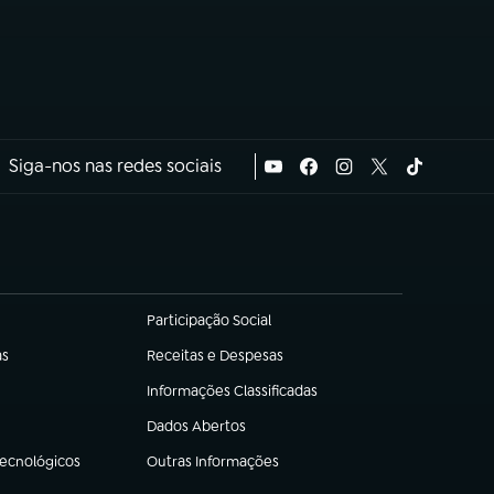
Siga-nos nas redes sociais
Participação Social
(abre em nova aba)
as
Receitas e Despesas
(abre em nova aba)
Informações Classificadas
(abre em nova aba)
Dados Abertos
(abre em nova aba)
Tecnológicos
Outras Informações
(abre em nova aba)