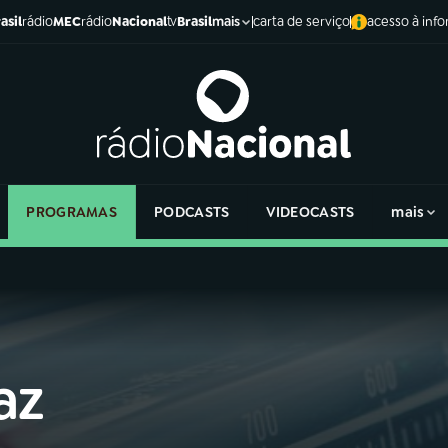
asil
rádio
MEC
rádio
Nacional
tv
Brasil
carta de serviço
acesso à inf
mais
PROGRAMAS
PODCASTS
VIDEOCASTS
mais
az