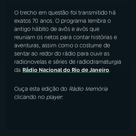
YouTube
Facebook
O trecho em questão foi transmitido há
exatos 70 anos. O programa lembra o
Instagram
X
antigo hábito de avôs e avós que
reuniam os netos para contar histórias e
TikTok
aventuras, assim como o costume de
sentar ao redor do rádio para ouvir as
radionovelas e séries de radiodramaturgia
da
Rádio Nacional do Rio de Janeiro
.
Ouça esta edição do
Rádio Memória
clicando no
player
: