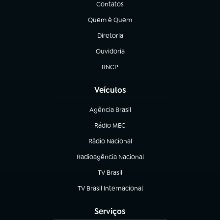
Contatos
(abre em nova aba)
Quem é Quem
(abre em nova aba)
Diretoria
(abre em nova aba)
Ouvidoria
(abre em nova aba)
RNCP
(abre em nova aba)
Veículos
Agência Brasil
(abre em nova aba)
Rádio MEC
(abre em nova aba)
Rádio Nacional
Radioagência Nacional
(abre em nova aba)
TV Brasil
(abre em nova aba)
TV Brasil Internacional
(abre em nova aba)
Serviços