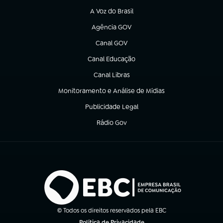
A Voz do Brasil
(abre em nova aba)
Agência GOV
(abre em nova aba)
Canal GOV
(abre em nova aba)
Canal Educação
(abre em nova aba)
Canal Libras
(abre em nova aba)
Monitoramento e Análise de Mídias
(abre em nova aba)
Publicidade Legal
(abre em nova aba)
Rádio Gov
(abre em nova aba)
© Todos os direitos reservados pela EBC
Política de Privacidade