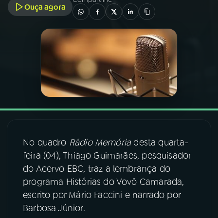
Ouça agora
03
PROGRAMAÇÃO
04
PROGRAMAS
05
PODCASTS
06
VIDEOCASTS
No quadro
Rádio Memória
desta quarta-
07
ÚLTIMAS
feira (04), Thiago Guimarães, pesquisador
do Acervo EBC, traz a lembrança do
programa Histórias do Vovô Camarada,
08
FESTIVAL DE MÚSICA
escrito por Mário Faccini e narrado por
Barbosa Júnior.
ACOMPANHE A RÁDIO NACIONAL