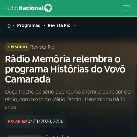
MENU
Programas
Revista Rio
Revista Rio
EPISÓDIO
Rádio Memória relembra o
Buscar
na
programa Histórias do Vovô
Rádio
Buscar
Camarada
Nacional
Ouça trecho da série que reunia a família ao redor do
AO VIVO
rádio, com texto de Mário Faccini, transmitido há 70
anos
01
INÍCIO
04/11/2020, 22:16
NO AR EM
02
A RÁDIO
Compartilhe