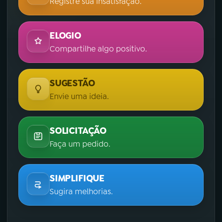
Registre sua insatisfação.
ELOGIO
Compartilhe algo positivo.
SUGESTÃO
Envie uma ideia.
SOLICITAÇÃO
Faça um pedido.
SIMPLIFIQUE
Sugira melhorias.