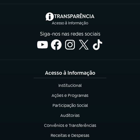
(abre em nova aba)
TRANSPARÊNCIA
Acesso à Informação
Siga-nos nas redes sociais
Acesso à Informação
Institucional
(abre em nova aba)
Ações e Programas
(abre em nova aba)
Participação Social
(abre em nova aba)
Auditorias
(abre em nova aba)
Convênios e Transferências
(abre em nova aba)
Receitas e Despesas
(abre em nova aba)