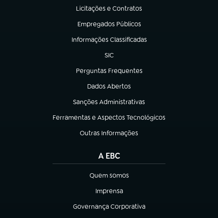
Licitações e Contratos
(abre em nova aba)
Empregados Públicos
(abre em nova aba)
Informações Classificadas
(abre em nova aba)
SIC
(abre em nova aba)
Perguntas Frequentes
(abre em nova aba)
Dados Abertos
(abre em nova aba)
Sanções Administrativas
(abre em nova aba)
Ferramentas e Aspectos Tecnológicos
(abre em nova aba)
Outras Informações
(abre em nova aba)
A EBC
Quem somos
(abre em nova aba)
Imprensa
(abre em nova aba)
Governança Corporativa
(abre em nova aba)