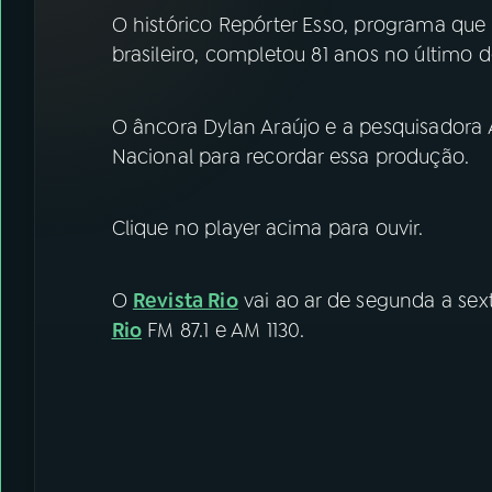
07
ÚLTIMAS
O histórico Repórter Esso, programa que
brasileiro, completou 81 anos no último 
08
FESTIVAL DE MÚSICA
O âncora Dylan Araújo e a pesquisadora A
ACOMPANHE A RÁDIO NACIONAL
Nacional para recordar essa produção.
YouTube
Facebook
Clique no player acima para ouvir.
Instagram
X
O
Revista Rio
vai ao ar de segunda a sext
TikTok
Rio
FM 87.1 e AM 1130.