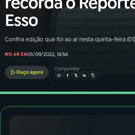
recorda o Repórt
Nacional
Esso
01
INÍCIO
02
A RÁDIO
Confira edição que foi ao ar nesta quinta-feira (01
01/09/2022, 14:54
NO AR EM
03
PROGRAMAÇÃO
Compartilhe
Ouça agora
04
PROGRAMAS
05
PODCASTS
06
VIDEOCASTS