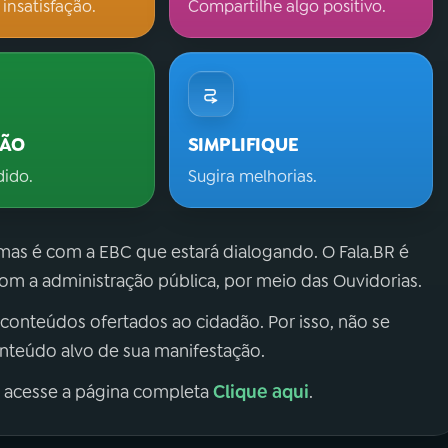
 insatisfação.
Compartilhe algo positivo.
ÇÃO
SIMPLIFIQUE
dido.
Sugira melhorias.
 mas é com a EBC que estará dialogando. O Fala.BR é
m a administração pública, por meio das Ouvidorias.
 conteúdos ofertados ao cidadão. Por isso, não se
onteúdo alvo de sua manifestação.
Clique aqui
, acesse a página completa
.