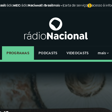
asil
rádio
MEC
rádio
Nacional
tv
Brasil
carta de serviço
acesso à inf
mais
PROGRAMAS
PODCASTS
VIDEOCASTS
mais