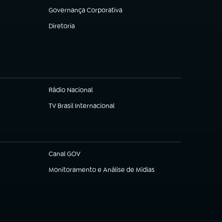
Governança Corporativa
(abre em nova aba)
Diretoria
(abre em nova aba)
Rádio Nacional
TV Brasil Internacional
(abre em nova aba)
Canal GOV
(abre em nova aba)
Monitoramento e Análise de Mídias
(abre em nova aba)