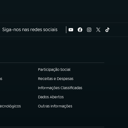
Siga-nos nas redes sociais
Participação Social
(abre em nova aba)
as
Receitas e Despesas
(abre em nova aba)
Informações Classificadas
(abre em nova aba)
Dados Abertos
(abre em nova aba)
Tecnológicos
Outras Informações
(abre em nova aba)