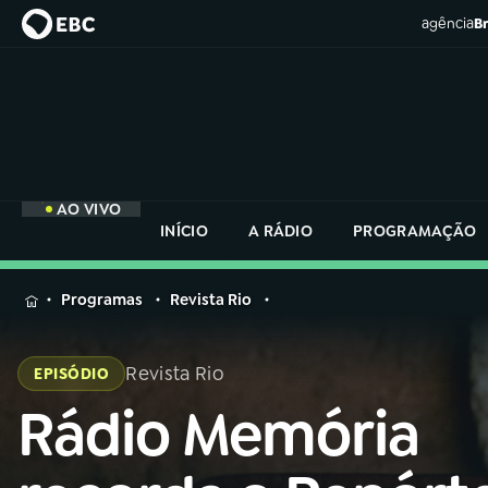
agência
Br
AO VIVO
INÍCIO
A RÁDIO
PROGRAMAÇÃO
MENU
Programas
Revista Rio
Buscar
na
Revista Rio
EPISÓDIO
Rádio
Buscar
Nacional
Rádio Memória
Buscar
na
Rádio
AO VIVO