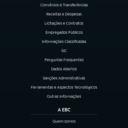
Convênios e Transferências
(abre em nova aba)
Receitas e Despesas
(abre em nova aba)
Licitações e Contratos
(abre em nova aba)
Empregados Públicos
(abre em nova aba)
Informações Classificadas
(abre em nova aba)
SIC
(abre em nova aba)
Perguntas Frequentes
(abre em nova aba)
Dados Abertos
(abre em nova aba)
Sanções Administrativas
(abre em nova aba)
Ferramentas e Aspectos Tecnológicos
(abre em nova aba)
Outras Informações
(abre em nova aba)
A EBC
Quem somos
(abre em nova aba)