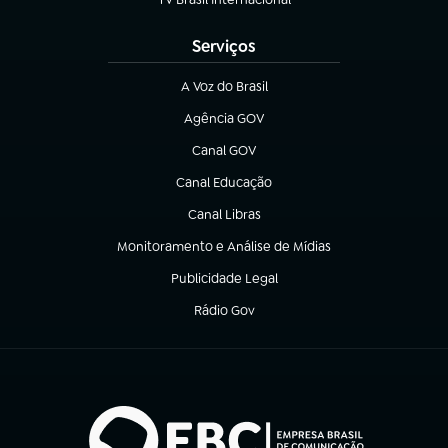
(abre em nova aba)
Serviços
A Voz do Brasil
(abre em nova aba)
Agência GOV
(abre em nova aba)
Canal GOV
(abre em nova aba)
Canal Educação
(abre em nova aba)
Canal Libras
(abre em nova aba)
Monitoramento e Análise de Mídias
(abre em nova aba)
Publicidade Legal
(abre em nova aba)
Rádio Gov
(abre em nova aba)