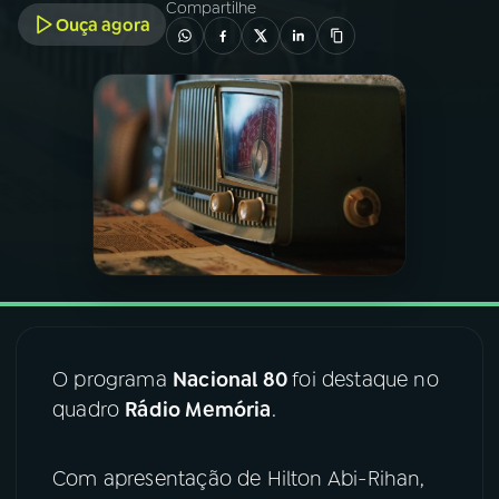
Compartilhe
Ouça agora
03
PROGRAMAÇÃO
04
PROGRAMAS
05
PODCASTS
06
VIDEOCASTS
07
ÚLTIMAS
O programa
Nacional 80
foi destaque no
quadro
Rádio Memória
.
08
FESTIVAL DE MÚSICA
Com apresentação de Hilton Abi-Rihan,
ACOMPANHE A RÁDIO NACIONAL