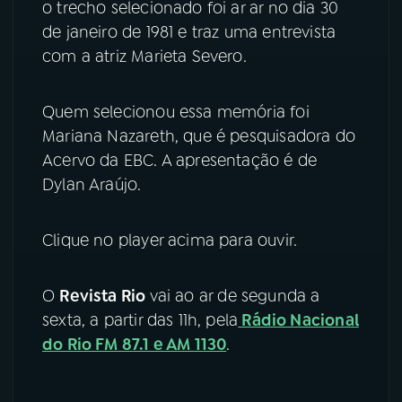
o trecho selecionado foi ar ar no dia 30
de janeiro de 1981 e traz uma entrevista
YouTube
Facebook
com a atriz Marieta Severo.
Instagram
X
Quem selecionou essa memória foi
TikTok
Mariana Nazareth, que é pesquisadora do
Acervo da EBC. A apresentação é de
Dylan Araújo.
Clique no player acima para ouvir.
O
Revista Rio
vai ao ar de segunda a
sexta, a partir das 11h, pela
Rádio Nacional
do Rio FM 87.1 e AM 1130
.