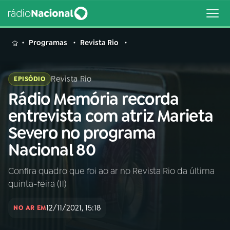
MENU
Programas
Revista Rio
Revista Rio
EPISÓDIO
Rádio Memória recorda
Buscar
na
entrevista com atriz Marieta
Rádio
Buscar
Severo no programa
Nacional
Nacional 80
AO VIVO
Confira quadro que foi ao ar no Revista Rio da última
quinta-feira (11)
01
INÍCIO
12/11/2021, 15:18
NO AR EM
02
A RÁDIO