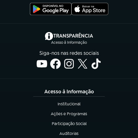
(abre em nova aba)
TRANSPARÊNCIA
Acesso à Informação
Siga-nos nas redes sociais
Acesso à Informação
Institucional
(abre em nova aba)
Ações e Programas
(abre em nova aba)
Participação Social
(abre em nova aba)
Auditorias
(abre em nova aba)