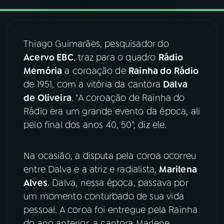
YouTube
Facebook
Thiago Guimarães, pesquisador do
Instagram
X
Acervo EBC
, traz para o quadro
Rádio
TikTok
Memória
a coroação de
Rainha do Rádio
de 1951, com a vitória da cantora
Dalva
de Oliveira
. "A coroação de Rainha do
Rádio era um grande evento da época, ali
pelo final dos anos 40, 50", diz ele.
Na ocasião, a disputa pela coroa ocorreu
entre Dalva e a atriz e radialista,
Marilena
Alves
. Dalva, nessa época, passava por
um momento conturbado de sua vida
pessoal. A coroa foi entregue pela Rainha
do ano anterior, a cantora Marlene.