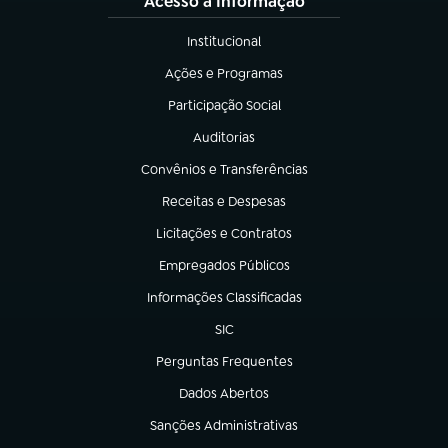
Acesso à Informação
Institucional
(abre em nova aba)
Ações e Programas
(abre em nova aba)
Participação Social
(abre em nova aba)
Auditorias
(abre em nova aba)
Convênios e Transferências
(abre em nova aba)
Receitas e Despesas
(abre em nova aba)
Licitações e Contratos
(abre em nova aba)
Empregados Públicos
(abre em nova aba)
Informações Classificadas
(abre em nova aba)
SIC
(abre em nova aba)
Perguntas Frequentes
(abre em nova aba)
Dados Abertos
(abre em nova aba)
Sanções Administrativas
(abre em nova aba)