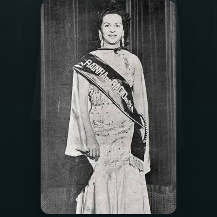
03
PROGRAMAÇÃO
04
PROGRAMAS
05
PODCASTS
06
VIDEOCASTS
07
ÚLTIMAS
08
FESTIVAL DE MÚSICA
ACOMPANHE A RÁDIO NACIONAL