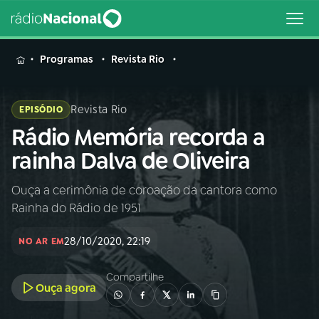
MENU
Programas
Revista Rio
Revista Rio
EPISÓDIO
Rádio Memória recorda a
Buscar
na
rainha Dalva de Oliveira
Rádio
Buscar
Nacional
Ouça a cerimônia de coroação da cantora como
Rainha do Rádio de 1951
AO VIVO
28/10/2020, 22:19
NO AR EM
01
INÍCIO
Compartilhe
Ouça agora
02
A RÁDIO