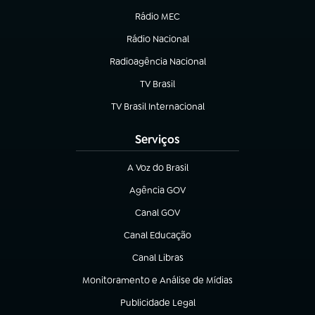
Rádio MEC
(abre em nova aba)
Rádio Nacional
Radioagência Nacional
(abre em nova aba)
TV Brasil
(abre em nova aba)
TV Brasil Internacional
(abre em nova aba)
Serviços
A Voz do Brasil
(abre em nova aba)
Agência GOV
(abre em nova aba)
Canal GOV
(abre em nova aba)
Canal Educação
(abre em nova aba)
Canal Libras
(abre em nova aba)
Monitoramento e Análise de Mídias
(abre em nova aba)
Publicidade Legal
(abre em nova aba)