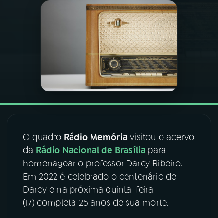
03
PROGRAMAÇÃO
04
PROGRAMAS
05
PODCASTS
06
VIDEOCASTS
O quadro
Rádio Memória
visitou o acervo
da
Rádio Nacional de Brasília
para
07
ÚLTIMAS
homenagear o professor Darcy Ribeiro.
Em 2022 é celebrado o centenário de
08
FESTIVAL DE MÚSICA
Darcy e na próxima quinta-feira
(17) completa 25 anos de sua morte.
ACOMPANHE A RÁDIO NACIONAL