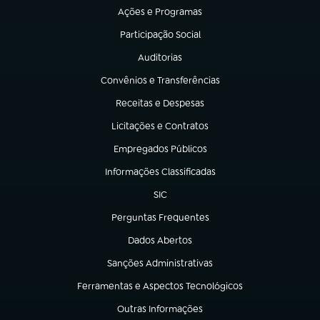
Ações e Programas
(abre em nova aba)
Participação Social
(abre em nova aba)
Auditorias
(abre em nova aba)
Convênios e Transferências
(abre em nova aba)
Receitas e Despesas
(abre em nova aba)
Licitações e Contratos
(abre em nova aba)
Empregados Públicos
(abre em nova aba)
Informações Classificadas
(abre em nova aba)
SIC
(abre em nova aba)
Perguntas Frequentes
(abre em nova aba)
Dados Abertos
(abre em nova aba)
Sanções Administrativas
(abre em nova aba)
Ferramentas e Aspectos Tecnológicos
(abre em nova aba)
Outras Informações
(abre em nova aba)