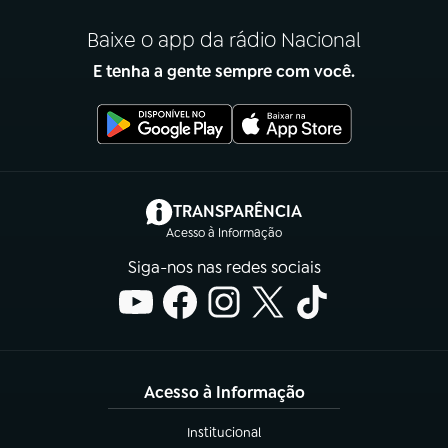
Baixe o app da rádio Nacional
E tenha a gente sempre com você.
(abre em nova aba)
TRANSPARÊNCIA
Acesso à Informação
Siga-nos nas redes sociais
Acesso à Informação
Institucional
(abre em nova aba)