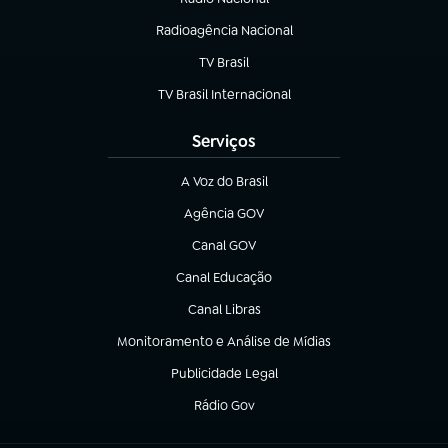
Radioagência Nacional
(abre em nova aba)
TV Brasil
(abre em nova aba)
TV Brasil Internacional
(abre em nova aba)
Serviços
A Voz do Brasil
(abre em nova aba)
Agência GOV
(abre em nova aba)
Canal GOV
(abre em nova aba)
Canal Educação
(abre em nova aba)
Canal Libras
(abre em nova aba)
Monitoramento e Análise de Mídias
(abre em nova aba)
Publicidade Legal
(abre em nova aba)
Rádio Gov
(abre em nova aba)