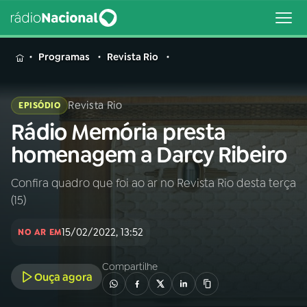
MENU
Programas
Revista Rio
Revista Rio
EPISÓDIO
Rádio Memória presta
Buscar
na
homenagem a Darcy Ribeiro
Rádio
Buscar
Nacional
Confira quadro que foi ao ar no Revista Rio desta terça
(15)
AO VIVO
15/02/2022, 13:52
NO AR EM
01
INÍCIO
Compartilhe
Ouça agora
02
A RÁDIO