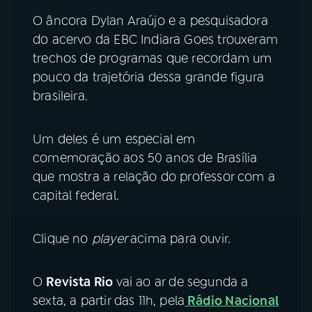
O âncora Dylan Araújo e a pesquisadora
YouTube
Facebook
do acervo da EBC Indiara Goes trouxeram
trechos de programas que recordam um
Instagram
X
pouco da trajetória dessa grande figura
brasileira.
TikTok
Um deles é um especial em
comemoração aos 50 anos de Brasília
que mostra a relação do professor com a
capital federal.
Clique no
player
acima para ouvir.
O
Revista Rio
vai ao ar de segunda a
sexta, a partir das 11h, pela
Rádio Nacional