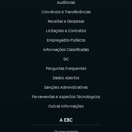
Auditorias
(abre em nova aba)
Convênios e Transferências
(abre em nova aba)
Receitas e Despesas
(abre em nova aba)
Licitações e Contratos
(abre em nova aba)
Empregados Públicos
(abre em nova aba)
Informações Classificadas
(abre em nova aba)
SIC
(abre em nova aba)
Perguntas Frequentes
(abre em nova aba)
Dados Abertos
(abre em nova aba)
Sanções Administrativas
(abre em nova aba)
Ferramentas e Aspectos Tecnológicos
(abre em nova aba)
Outras Informações
(abre em nova aba)
A EBC
Quem somos