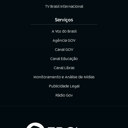
TV Brasil Internacional
(abre em nova aba)
Serviços
A Voz do Brasil
(abre em nova aba)
Agência GOV
(abre em nova aba)
Canal GOV
(abre em nova aba)
Canal Educação
(abre em nova aba)
Canal Libras
(abre em nova aba)
Monitoramento e Análise de Mídias
(abre em nova aba)
Publicidade Legal
(abre em nova aba)
Rádio Gov
(abre em nova aba)