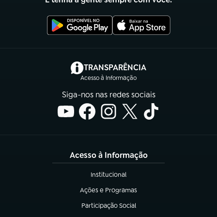
(abre em nova aba)
TRANSPARÊNCIA
Acesso à Informação
Siga-nos nas redes sociais
Acesso à Informação
Institucional
(abre em nova aba)
Ações e Programas
(abre em nova aba)
Participação Social
(abre em nova aba)