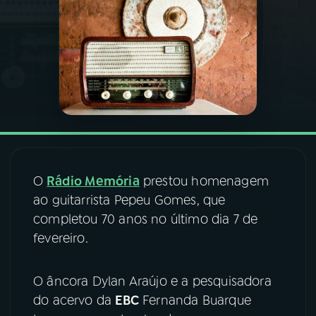
03
PROGRAMAÇÃO
04
PROGRAMAS
05
PODCASTS
06
VIDEOCASTS
O
Rádio Memória
prestou homenagem
ao guitarrista Pepeu Gomes, que
completou 70 anos no último dia 7 de
07
ÚLTIMAS
fevereiro.
08
FESTIVAL DE MÚSICA
O âncora Dylan Araújo e a pesquisadora
do acervo da
EBC
Fernanda Buarque
ACOMPANHE A RÁDIO NACIONAL