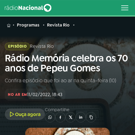
MENU
Programas
Revista Rio
Revista Rio
EPISÓDIO
Rádio Memória celebra os 70
Buscar
na
anos de Pepeu Gomes
Rádio
Buscar
Nacional
Confira episódio que foi ao ar na quinta-feira (10)
AO VIVO
11/02/2022, 18:43
NO AR EM
01
INÍCIO
Compartilhe
Ouça agora
02
A RÁDIO