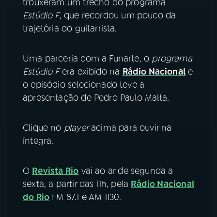
trouxeram um trecho do programa
Estúdio F
, que recordou um pouco da
YouTube
Facebook
trajetória do guitarrista.
Instagram
X
Uma parceria com a Funarte, o
programa
TikTok
Estúdio F
era exibido na
Rádio Nacional
e
o episódio selecionado teve a
apresentação de Pedro Paulo Malta.
Clique no
player
acima para ouvir na
íntegra.
O
Revista Rio
vai ao ar de segunda a
sexta, a partir das 11h, pela
Rádio Nacional
do Rio
FM 87.1 e AM 1130.