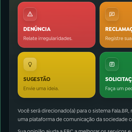
DENÚNCIA
RECLAMA
Relate irregularidades.
Registre sua
SUGESTÃO
SOLICITA
Envie uma ideia.
Faça um pe
Você será direcionado(a) para o sistema Fala.BR,
uma plataforma de comunicação da sociedade co
Sua opinião ajuda a EBC a melhorar os serviços e