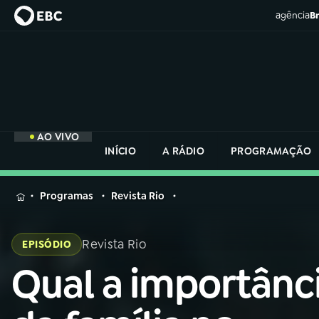
agência
Br
AO VIVO
INÍCIO
A RÁDIO
PROGRAMAÇÃO
MENU
Programas
Revista Rio
Buscar
na
Revista Rio
EPISÓDIO
Rádio
Buscar
Nacional
Qual a importânc
Buscar
na
Rádio
AO VIVO