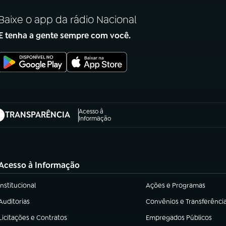
Baixe o app da rádio Nacional
E tenha a gente sempre com você.
Acesso à
TRANSPARÊNCIA
abre em nova aba)
Informação
Acesso à Informação
Institucional
Ações e Programas
(abre em nova aba)
(abre em nova aba)
Auditorias
Convênios e Transferênci
(abre em nova aba)
(abre em nova aba)
Licitações e Contratos
Empregados Públicos
(abre em nova aba)
(abre em nova aba)