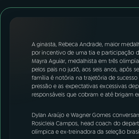
07
ÚLTIMAS
08
FESTIVAL DE MÚSICA
ACOMPANHE A RÁDIO NACIONAL
A ginasta, Rebeca Andrade, maior medalh
por incentivo de uma tia e participação 
YouTube
Facebook
Mayra Aguiar, medalhista em três olimpía
pelos pais no judô, aos seis anos, após se
Instagram
X
família é notória na trajetória de sucess
pressão e as expectativas excessivas dep
TikTok
responsáveis que cobram e até brigam ent
Dylan Araújo e Wagner Gomes conversam
Rosicleia Campos, head coach do depart
olímpica e ex-treinadora da seleção bras