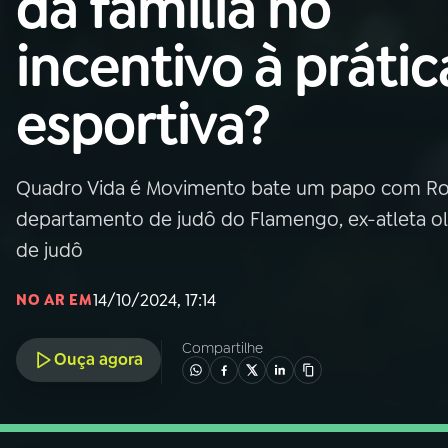
da família no
Nacional
incentivo à prátic
01
INÍCIO
esportiva?
02
A RÁDIO
Quadro Vida é Movimento bate um papo com Ros
03
PROGRAMAÇÃO
departamento de judô do Flamengo, ex-atleta olí
de judô
04
PROGRAMAS
14/10/2024, 17:14
NO AR EM
05
PODCASTS
Compartilhe
Ouça agora
06
VIDEOCASTS