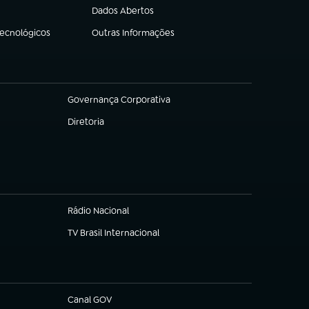
Dados Abertos
(abre em nova aba)
Tecnológicos
Outras Informações
(abre em nova aba)
Governança Corporativa
(abre em nova aba)
Diretoria
(abre em nova aba)
Rádio Nacional
TV Brasil Internacional
(abre em nova aba)
Canal GOV
(abre em nova aba)