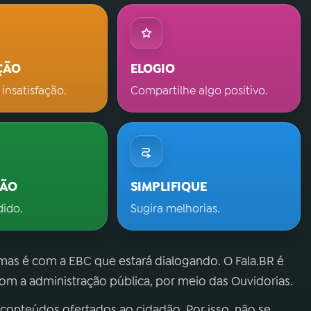
ÇÃO
ELOGIO
 insatisfação.
Compartilhe algo positivo.
ÇÃO
SIMPLIFIQUE
dido.
Sugira melhorias.
 mas é com a EBC que estará dialogando. O Fala.BR é
m a administração pública, por meio das Ouvidorias.
 conteúdos ofertados ao cidadão. Por isso, não se