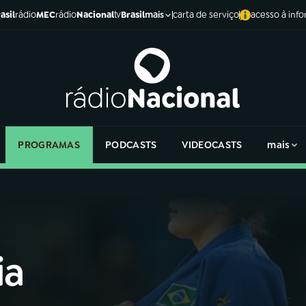
asil
rádio
MEC
rádio
Nacional
tv
Brasil
carta de serviço
acesso à inf
mais
PROGRAMAS
PODCASTS
VIDEOCASTS
mais
ia