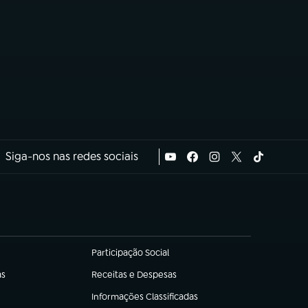
Siga-nos nas redes sociais
Participação Social
(abre em nova aba)
as
Receitas e Despesas
(abre em nova aba)
Informações Classificadas
(abre em nova aba)