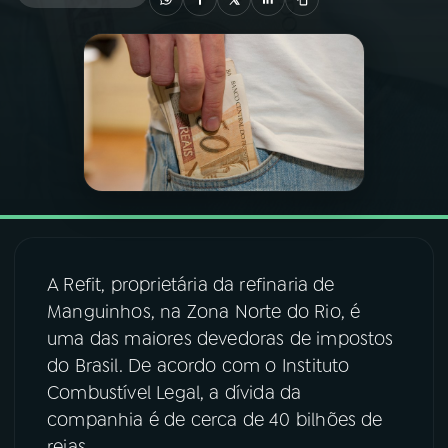
03
PROGRAMAÇÃO
04
PROGRAMAS
05
PODCASTS
06
VIDEOCASTS
A Refit, proprietária da refinaria de
Manguinhos, na Zona Norte do Rio, é
07
ÚLTIMAS
uma das maiores devedoras de impostos
do Brasil. De acordo com o Instituto
08
FESTIVAL DE MÚSICA
Combustível Legal, a dívida da
companhia é de cerca de 40 bilhões de
ACOMPANHE A RÁDIO NACIONAL
reias.