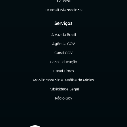
TV Brasil
(abre em nova aba)
TV Brasil Internacional
(abre em nova aba)
Serviços
A Voz do Brasil
(abre em nova aba)
Agência GOV
(abre em nova aba)
Canal GOV
(abre em nova aba)
Canal Educação
(abre em nova aba)
Canal Libras
(abre em nova aba)
Monitoramento e Análise de Mídias
(abre em nova aba)
Publicidade Legal
(abre em nova aba)
Rádio Gov
(abre em nova aba)