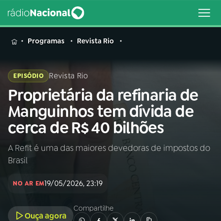
MENU
Programas
Revista Rio
Revista Rio
EPISÓDIO
Proprietária da refinaria de
Buscar
na
Manguinhos tem dívida de
Rádio
Buscar
cerca de R$ 40 bilhões
Nacional
A Refit é uma das maiores devedoras de impostos do
AO VIVO
Brasil
01
INÍCIO
19/05/2026, 23:19
NO AR EM
Compartilhe
02
A RÁDIO
Ouça agora