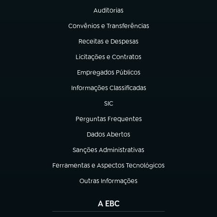
Auditorias
(abre em nova aba)
Convênios e Transferências
(abre em nova aba)
Receitas e Despesas
(abre em nova aba)
Licitações e Contratos
(abre em nova aba)
Empregados Públicos
(abre em nova aba)
Informações Classificadas
(abre em nova aba)
SIC
(abre em nova aba)
Perguntas Frequentes
(abre em nova aba)
Dados Abertos
(abre em nova aba)
Sanções Administrativas
(abre em nova aba)
Ferramentas e Aspectos Tecnológicos
(abre em nova aba)
Outras Informações
(abre em nova aba)
A EBC