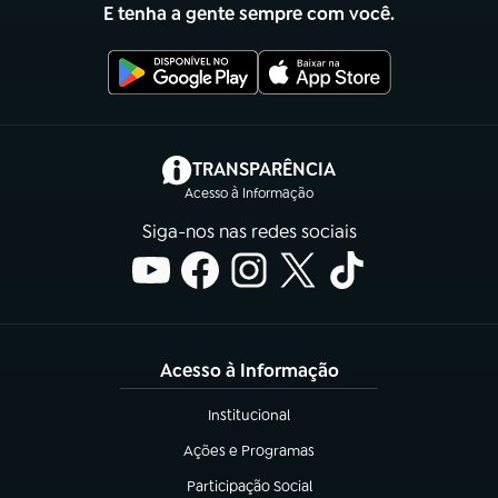
E tenha a gente sempre com você.
(abre em nova aba)
TRANSPARÊNCIA
Acesso à Informação
Siga-nos nas redes sociais
Acesso à Informação
Institucional
(abre em nova aba)
Ações e Programas
(abre em nova aba)
Participação Social
(abre em nova aba)