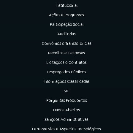
Institucional
(abre em nova aba)
Ações e Programas
(abre em nova aba)
Participação Social
(abre em nova aba)
Auditorias
(abre em nova aba)
Convênios e Transferências
(abre em nova aba)
Receitas e Despesas
(abre em nova aba)
Licitações e Contratos
(abre em nova aba)
Empregados Públicos
(abre em nova aba)
Informações Classificadas
(abre em nova aba)
SIC
(abre em nova aba)
Perguntas Frequentes
(abre em nova aba)
Dados Abertos
(abre em nova aba)
Sanções Administrativas
(abre em nova aba)
Ferramentas e Aspectos Tecnológicos
(abre em nova aba)