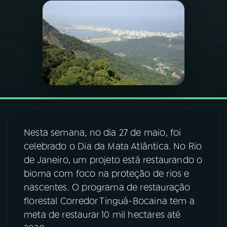
03
PROGRAMAÇÃO
04
PROGRAMAS
05
PODCASTS
06
VIDEOCASTS
Nesta semana, no dia 27 de maio, foi
celebrado o Dia da Mata Atlântica. No Rio
07
ÚLTIMAS
de Janeiro, um projeto está restaurando o
bioma com foco na proteção de rios e
nascentes. O programa de restauração
08
FESTIVAL DE MÚSICA
florestal Corredor Tinguá-Bocaina tem a
meta de restaurar 10 mil hectares até
ACOMPANHE A RÁDIO NACIONAL