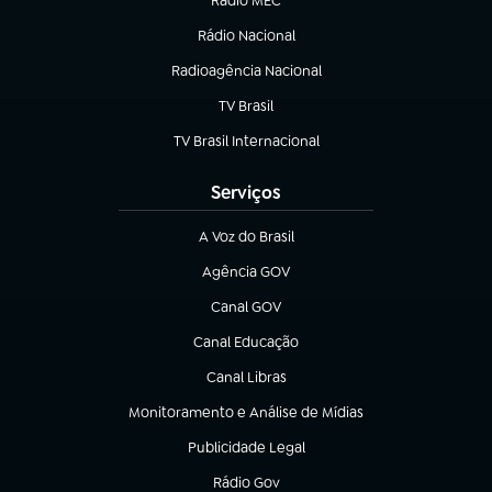
Rádio MEC
(abre em nova aba)
Rádio Nacional
Radioagência Nacional
(abre em nova aba)
TV Brasil
(abre em nova aba)
TV Brasil Internacional
(abre em nova aba)
Serviços
A Voz do Brasil
(abre em nova aba)
Agência GOV
(abre em nova aba)
Canal GOV
(abre em nova aba)
Canal Educação
(abre em nova aba)
Canal Libras
(abre em nova aba)
Monitoramento e Análise de Mídias
(abre em nova aba)
Publicidade Legal
(abre em nova aba)
Rádio Gov
(abre em nova aba)