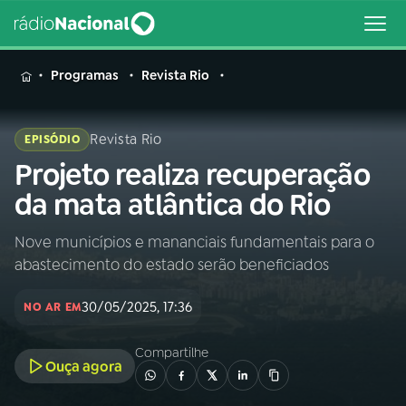
MENU
Programas
Revista Rio
Revista Rio
EPISÓDIO
Projeto realiza recuperação
Buscar
na
da mata atlântica do Rio
Rádio
Buscar
Nacional
Nove municípios e mananciais fundamentais para o
abastecimento do estado serão beneficiados
AO VIVO
30/05/2025, 17:36
NO AR EM
01
INÍCIO
Compartilhe
Ouça agora
02
A RÁDIO