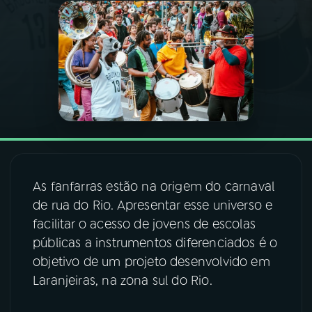
03
PROGRAMAÇÃO
04
PROGRAMAS
05
PODCASTS
06
VIDEOCASTS
As fanfarras estão na origem do carnaval
de rua do Rio. Apresentar esse universo e
07
ÚLTIMAS
facilitar o acesso de jovens de escolas
públicas a instrumentos diferenciados é o
objetivo de um projeto desenvolvido em
08
FESTIVAL DE MÚSICA
Laranjeiras, na zona sul do Rio.
ACOMPANHE A RÁDIO NACIONAL