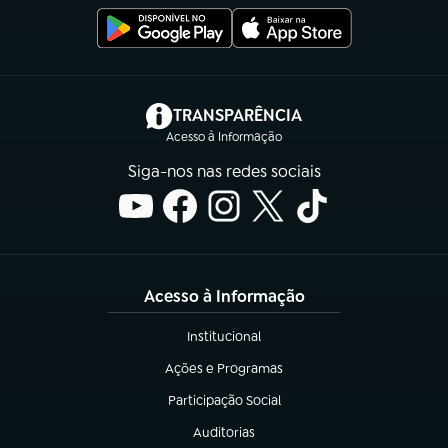
(abre em nova aba)
TRANSPARÊNCIA
Acesso à Informação
Siga-nos nas redes sociais
Acesso à Informação
Institucional
(abre em nova aba)
Ações e Programas
(abre em nova aba)
Participação Social
(abre em nova aba)
Auditorias
(abre em nova aba)