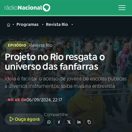
MENU
Programas
Revista Rio
Revista Rio
EPISÓDIO
Projeto no Rio resgata o
Buscar
na
universo das fanfarras
Rádio
Buscar
Nacional
Ideia é facilitar o acesso de jovens de escolas públicas
a diversos instrumentos; saiba mais na entrevista
AO VIVO
06/09/2024, 22:17
NO AR EM
01
INÍCIO
Compartilhe
Ouça agora
02
A RÁDIO