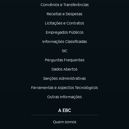
Convênios e Transferências
(abre em nova aba)
Receitas e Despesas
(abre em nova aba)
Licitações e Contratos
(abre em nova aba)
Empregados Públicos
(abre em nova aba)
Informações Classificadas
(abre em nova aba)
SIC
(abre em nova aba)
Perguntas Frequentes
(abre em nova aba)
Dados Abertos
(abre em nova aba)
Sanções Administrativas
(abre em nova aba)
Ferramentas e Aspectos Tecnológicos
(abre em nova aba)
Outras Informações
(abre em nova aba)
A EBC
Quem somos
(abre em nova aba)