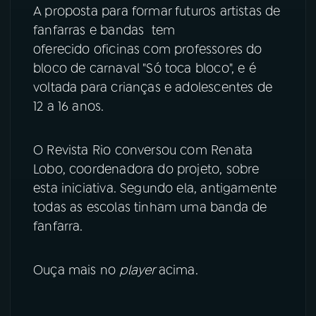
A proposta para formar futuros artistas de
YouTube
Facebook
fanfarras e bandas tem
oferecido oficinas com professores do
Instagram
X
bloco de carnaval "Só toca bloco", e é
voltada para crianças e adolescentes de
TikTok
12 a 16 anos.
O Revista Rio conversou com Renata
Lobo, coordenadora do projeto, sobre
esta iniciativa. Segundo ela, antigamente
todas as escolas tinham uma banda de
fanfarra.
Ouça mais no
player
acima.