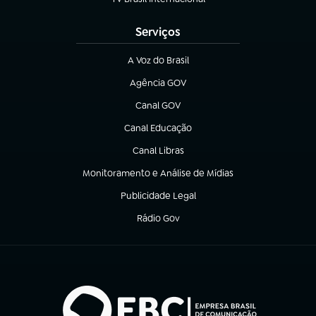
(abre em nova aba)
Serviços
A Voz do Brasil
(abre em nova aba)
Agência GOV
(abre em nova aba)
Canal GOV
(abre em nova aba)
Canal Educação
(abre em nova aba)
Canal Libras
(abre em nova aba)
Monitoramento e Análise de Mídias
(abre em nova aba)
Publicidade Legal
(abre em nova aba)
Rádio Gov
(abre em nova aba)