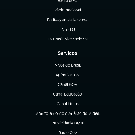
Rádio MEC
(abre em nova aba)
Rádio Nacional
Radioagência Nacional
(abre em nova aba)
TV Brasil
(abre em nova aba)
TV Brasil Internacional
(abre em nova aba)
Serviços
A Voz do Brasil
(abre em nova aba)
Agência GOV
(abre em nova aba)
Canal GOV
(abre em nova aba)
Canal Educação
(abre em nova aba)
Canal Libras
(abre em nova aba)
Monitoramento e Análise de Mídias
(abre em nova aba)
Publicidade Legal
(abre em nova aba)
Rádio Gov
(abre em nova aba)