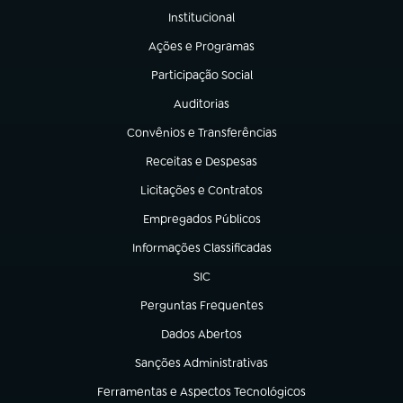
Institucional
(abre em nova aba)
Ações e Programas
(abre em nova aba)
Participação Social
(abre em nova aba)
Auditorias
(abre em nova aba)
Convênios e Transferências
(abre em nova aba)
Receitas e Despesas
(abre em nova aba)
Licitações e Contratos
(abre em nova aba)
Empregados Públicos
(abre em nova aba)
Informações Classificadas
(abre em nova aba)
SIC
(abre em nova aba)
Perguntas Frequentes
(abre em nova aba)
Dados Abertos
(abre em nova aba)
Sanções Administrativas
(abre em nova aba)
Ferramentas e Aspectos Tecnológicos
(abre em nova aba)