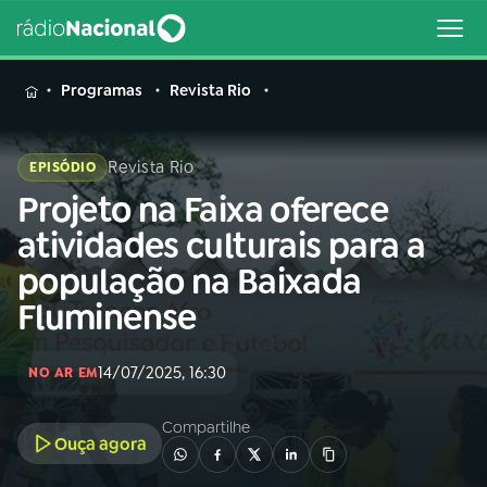
MENU
Programas
Revista Rio
Revista Rio
EPISÓDIO
Projeto na Faixa oferece
Buscar
na
atividades culturais para a
Rádio
Buscar
população na Baixada
Nacional
Fluminense
AO VIVO
14/07/2025, 16:30
NO AR EM
01
INÍCIO
Compartilhe
Ouça agora
02
A RÁDIO