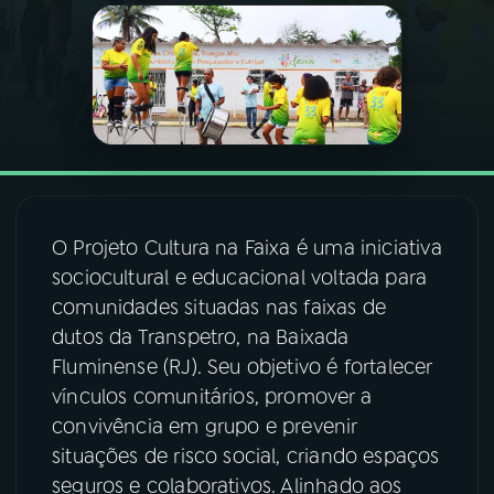
03
PROGRAMAÇÃO
04
PROGRAMAS
05
PODCASTS
O Projeto Cultura na Faixa é uma iniciativa
06
VIDEOCASTS
sociocultural e educacional voltada para
comunidades situadas nas faixas de
dutos da Transpetro, na Baixada
07
ÚLTIMAS
Fluminense (RJ). Seu objetivo é fortalecer
vínculos comunitários, promover a
08
FESTIVAL DE MÚSICA
convivência em grupo e prevenir
situações de risco social, criando espaços
seguros e colaborativos. Alinhado aos
ACOMPANHE A RÁDIO NACIONAL