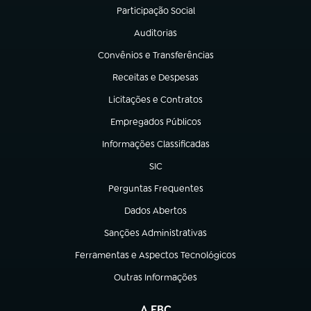
Participação Social
(abre em nova aba)
Auditorias
(abre em nova aba)
Convênios e Transferências
(abre em nova aba)
Receitas e Despesas
(abre em nova aba)
Licitações e Contratos
(abre em nova aba)
Empregados Públicos
(abre em nova aba)
Informações Classificadas
(abre em nova aba)
SIC
(abre em nova aba)
Perguntas Frequentes
(abre em nova aba)
Dados Abertos
(abre em nova aba)
Sanções Administrativas
(abre em nova aba)
Ferramentas e Aspectos Tecnológicos
(abre em nova aba)
Outras Informações
(abre em nova aba)
A EBC