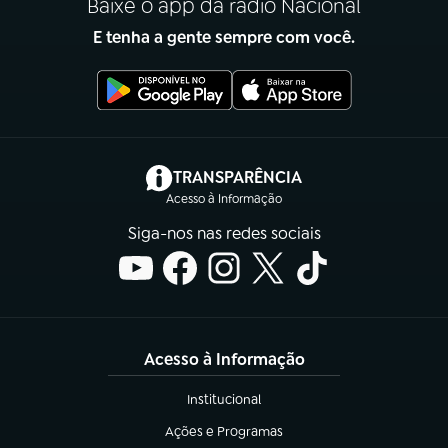
Baixe o app da rádio Nacional
E tenha a gente sempre com você.
(abre em nova aba)
TRANSPARÊNCIA
Acesso à Informação
Siga-nos nas redes sociais
Acesso à Informação
Institucional
(abre em nova aba)
Ações e Programas
(abre em nova aba)