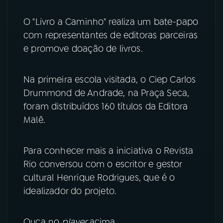
YouTube
Facebook
O "Livro a Caminho" realiza um bate-papo
com representantes de editoras parceiras
Instagram
X
e promove doação de livros.
TikTok
Na primeira escola visitada, o Ciep Carlos
Drummond de Andrade, na Praça Seca,
foram distribuídos 160 títulos da Editora
Malê.
Para conhecer mais a iniciativa o Revista
Rio conversou com o escritor e gestor
cultural Henrique Rodrigues, que é o
idealizador do projeto.
Ouça no
player
acima.