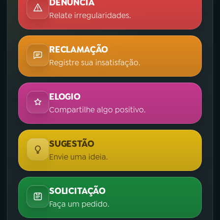
DENÚNCIA
Relate irregularidades.
RECLAMAÇÃO
Registre sua insatisfação.
ELOGIO
Compartilhe algo positivo.
SUGESTÃO
Envie uma ideia.
SOLICITAÇÃO
Faça um pedido.