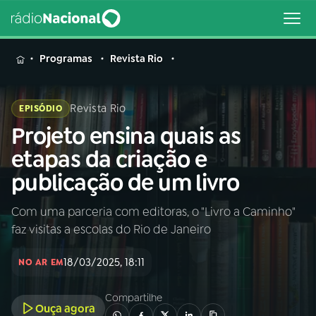
MENU
Programas
Revista Rio
Revista Rio
EPISÓDIO
Projeto ensina quais as
Buscar
na
etapas da criação e
Rádio
Buscar
publicação de um livro
Nacional
Com uma parceria com editoras, o "Livro a Caminho"
AO VIVO
faz visitas a escolas do Rio de Janeiro
01
INÍCIO
18/03/2025, 18:11
NO AR EM
Compartilhe
02
A RÁDIO
Ouça agora