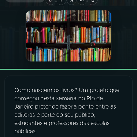
03
PROGRAMAÇÃO
04
PROGRAMAS
05
PODCASTS
06
VIDEOCASTS
Como nascem os livros? Um projeto que
07
ÚLTIMAS
começou nesta semana no Rio de
Janeiro pretende fazer a ponte entre as
editoras e parte do seu público,
08
FESTIVAL DE MÚSICA
estudantes e professores das escolas
públicas.
ACOMPANHE A RÁDIO NACIONAL