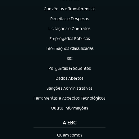
(abre em nova aba)
Convênios e Transferências
(abre em nova aba)
Receitas e Despesas
(abre em nova aba)
Licitações e Contratos
(abre em nova aba)
Empregados Públicos
(abre em nova aba)
Informações Classificadas
(abre em nova aba)
SIC
(abre em nova aba)
Perguntas Frequentes
(abre em nova aba)
Dados Abertos
(abre em nova aba)
Sanções Administrativas
(abre em nova aba)
Ferramentas e Aspectos Tecnológicos
(abre em nova aba)
Outras Informações
(abre em nova aba)
A EBC
Quem somos
(abre em nova aba)