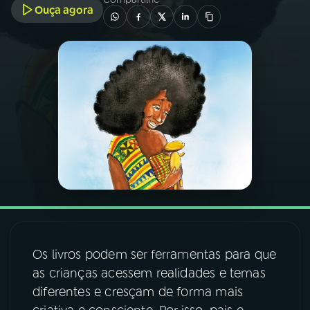
Ouça agora
03
PROGRAMAÇÃO
04
PROGRAMAS
05
PODCASTS
06
VIDEOCASTS
07
ÚLTIMAS
Os livros podem ser ferramentas para que
08
FESTIVAL DE MÚSICA
as crianças acessem realidades e temas
diferentes e cresçam de forma mais
ACOMPANHE A RÁDIO NACIONAL