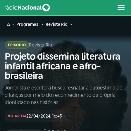
MENU
Programas
Revista Rio
Revista Rio
EPISÓDIO
Projeto dissemina literatura
Buscar
na
infantil africana e afro-
Rádio
Buscar
brasileira
Nacional
Jornalista e escritora busca resgatar a autoestima de
AO VIVO
crianças por meio do reconhecimento da própria
identidade nas histórias
01
INÍCIO
22/04/2024, 16:45
NO AR EM
02
A RÁDIO
Compartilhe