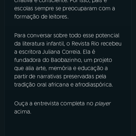
criativa e consciente. Por isso, pais e
escolas sempre se preocuparam com a
YouTube
Facebook
formação de leitores.
Instagram
X
Para conversar sobre todo esse potencial
TikTok
da literatura infantil, o Revista Rio recebeu
a escritora Juliana Correia. Ela é
fundadora do Baobazinho, um projeto
que alia arte, memória e educação a
partir de narrativas preservadas pela
tradição oral africana e afrodiaspórica.
Ouça a entrevista completa no
player
acima.