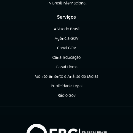
TV Brasil Internacional
(abre em nova aba)
Serviços
A Voz do Brasil
(abre em nova aba)
Agência GOV
(abre em nova aba)
Canal GOV
(abre em nova aba)
Canal Educação
(abre em nova aba)
Canal Libras
(abre em nova aba)
Monitoramento e Análise de Mídias
(abre em nova aba)
Publicidade Legal
(abre em nova aba)
Rádio Gov
(abre em nova aba)