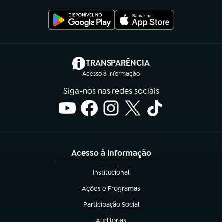
(abre em nova aba)
TRANSPARÊNCIA
Acesso à Informação
Siga-nos nas redes sociais
Acesso à Informação
Institucional
(abre em nova aba)
Ações e Programas
(abre em nova aba)
Participação Social
(abre em nova aba)
Auditorias