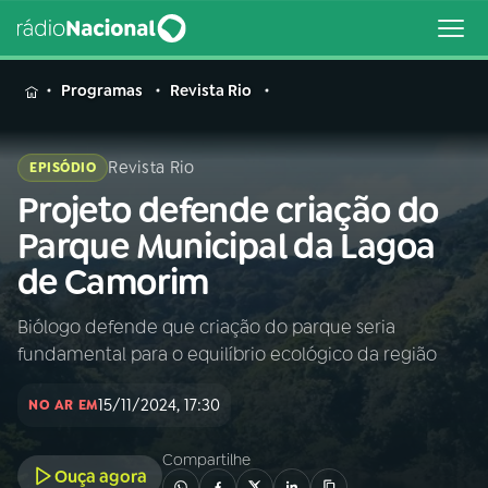
MENU
Programas
Revista Rio
Revista Rio
EPISÓDIO
Projeto defende criação do
Buscar
na
Parque Municipal da Lagoa
Rádio
Buscar
de Camorim
Nacional
Biólogo defende que criação do parque seria
AO VIVO
fundamental para o equilíbrio ecológico da região
01
INÍCIO
15/11/2024, 17:30
NO AR EM
Compartilhe
02
A RÁDIO
Ouça agora