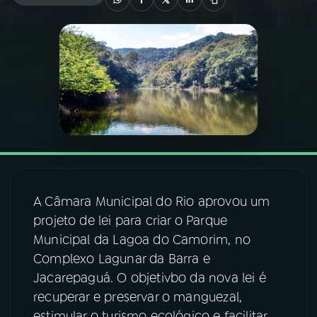
03
PROGRAMAÇÃO
04
PROGRAMAS
05
PODCASTS
06
VIDEOCASTS
A Câmara Municipal do Rio aprovou um
projeto de lei para criar o Parque
07
ÚLTIMAS
Municipal da Lagoa do Camorim, no
Complexo Lagunar da Barra e
08
FESTIVAL DE MÚSICA
Jacarepaguá. O objetivbo da nova lei é
recuperar e preservar o manguezal,
ACOMPANHE A RÁDIO NACIONAL
estimular o turismo ecológico e facilitar