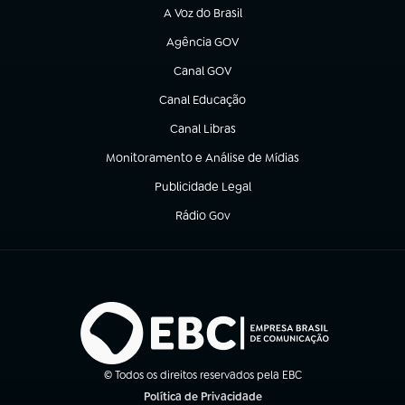
A Voz do Brasil
(abre em nova aba)
Agência GOV
(abre em nova aba)
Canal GOV
(abre em nova aba)
Canal Educação
(abre em nova aba)
Canal Libras
(abre em nova aba)
Monitoramento e Análise de Mídias
(abre em nova aba)
Publicidade Legal
(abre em nova aba)
Rádio Gov
(abre em nova aba)
© Todos os direitos reservados pela EBC
Política de Privacidade