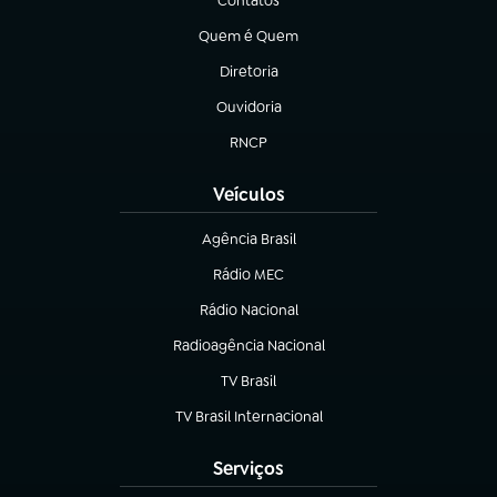
Contatos
(abre em nova aba)
Quem é Quem
(abre em nova aba)
Diretoria
(abre em nova aba)
Ouvidoria
(abre em nova aba)
RNCP
(abre em nova aba)
Veículos
Agência Brasil
(abre em nova aba)
Rádio MEC
(abre em nova aba)
Rádio Nacional
Radioagência Nacional
(abre em nova aba)
TV Brasil
(abre em nova aba)
TV Brasil Internacional
(abre em nova aba)
Serviços