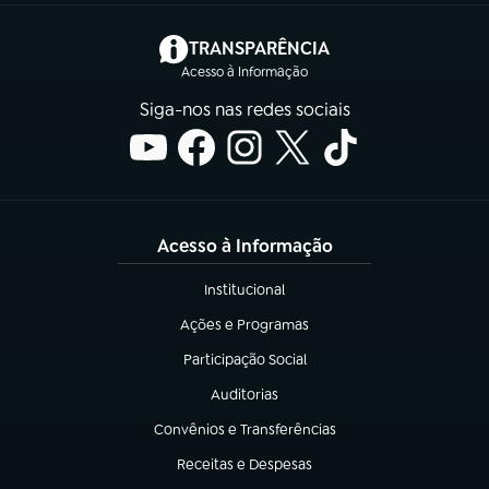
(abre em nova aba)
TRANSPARÊNCIA
Acesso à Informação
Siga-nos nas redes sociais
Acesso à Informação
Institucional
(abre em nova aba)
Ações e Programas
(abre em nova aba)
Participação Social
(abre em nova aba)
Auditorias
(abre em nova aba)
Convênios e Transferências
(abre em nova aba)
Receitas e Despesas
(abre em nova aba)