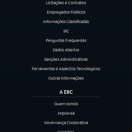
Licitações e Contratos
(abre em nova aba)
Empregados Públicos
(abre em nova aba)
Informações Classificadas
(abre em nova aba)
SIC
(abre em nova aba)
Perguntas Frequentes
(abre em nova aba)
Dados Abertos
(abre em nova aba)
Sanções Administrativas
(abre em nova aba)
Ferramentas e Aspectos Tecnológicos
(abre em nova aba)
Outras Informações
(abre em nova aba)
A EBC
Quem somos
(abre em nova aba)
Imprensa
(abre em nova aba)
Governança Corporativa
(abre em nova aba)