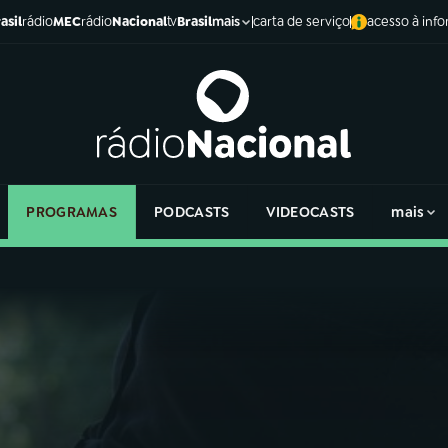
asil
rádio
MEC
rádio
Nacional
tv
Brasil
carta de serviço
acesso à inf
mais
PROGRAMAS
PODCASTS
VIDEOCASTS
mais