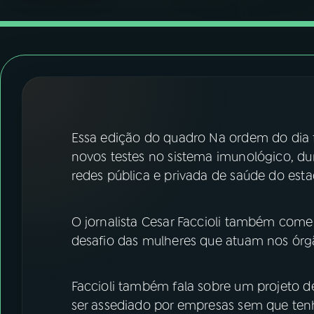
07
ÚLTIMAS
08
FESTIVAL DE MÚSICA
ACOMPANHE A RÁDIO NACIONAL
YouTube
Facebook
Essa edição do quadro Na ordem do dia fa
novos testes no sistema imunológico, d
Instagram
X
redes pública e privada de saúde do esta
TikTok
O jornalista Cesar Faccioli também com
desafio das mulheres que atuam nos órgã
Faccioli também fala sobre um projeto de
ser assediado por empresas sem que ten