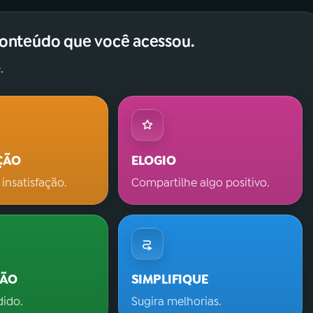
conteúdo que você acessou.
.
ÇÃO
ELOGIO
 insatisfação.
Compartilhe algo positivo.
ÇÃO
SIMPLIFIQUE
dido.
Sugira melhorias.