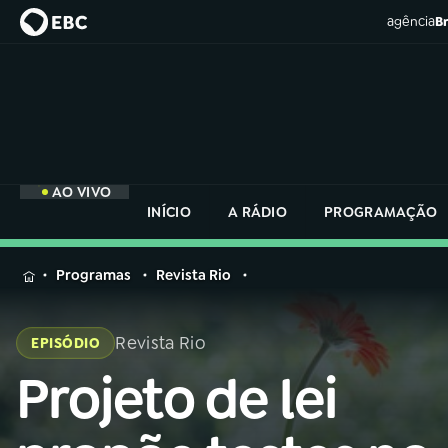
agência
Br
AO VIVO
INÍCIO
A RÁDIO
PROGRAMAÇÃO
MENU
Programas
Revista Rio
Buscar
na
Revista Rio
EPISÓDIO
Rádio
Buscar
Nacional
Projeto de lei
Buscar
na
Rádio
AO VIVO