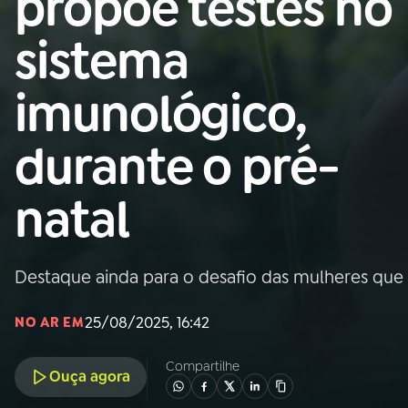
propõe testes no
Nacional
sistema
01
INÍCIO
imunológico,
02
A RÁDIO
durante o pré-
03
PROGRAMAÇÃO
natal
04
PROGRAMAS
Destaque ainda para o desafio das mulheres que
05
PODCASTS
25/08/2025, 16:42
NO AR EM
06
VIDEOCASTS
Compartilhe
Ouça agora