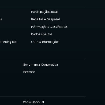
Participação Social
(abre em nova aba)
as
Receitas e Despesas
(abre em nova aba)
Informações Classificadas
(abre em nova aba)
Dados Abertos
(abre em nova aba)
Tecnológicos
Outras Informações
(abre em nova aba)
Governança Corporativa
(abre em nova aba)
Diretoria
(abre em nova aba)
Rádio Nacional