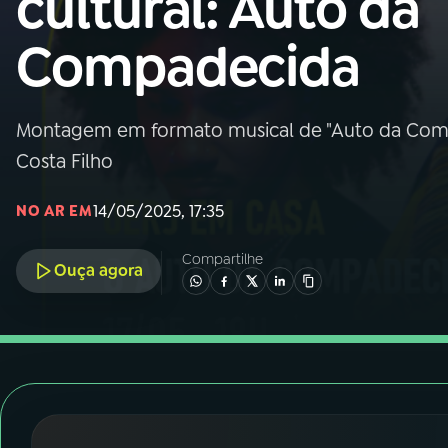
cultural: Auto da
Nacional
Compadecida
01
INÍCIO
02
A RÁDIO
Montagem em formato musical de "Auto da Comp
Costa Filho
03
PROGRAMAÇÃO
14/05/2025, 17:35
NO AR EM
04
PROGRAMAS
Compartilhe
Ouça agora
05
PODCASTS
06
VIDEOCASTS