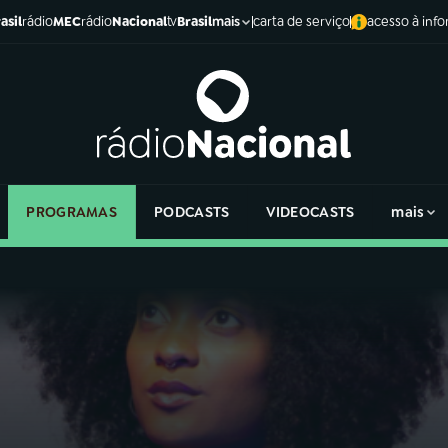
asil
rádio
MEC
rádio
Nacional
tv
Brasil
carta de serviço
acesso à inf
mais
PROGRAMAS
PODCASTS
VIDEOCASTS
mais