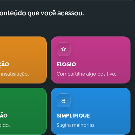
conteúdo que você acessou.
.
ÇÃO
ELOGIO
 insatisfação.
Compartilhe algo positivo.
ÇÃO
SIMPLIFIQUE
dido.
Sugira melhorias.