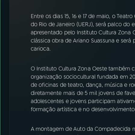
07
ÚLTIMAS
Entre os dias 15, 16 e 17 de maio, o Teat
08
FESTIVAL DE MÚSICA
do Rio de Janeiro (UERJ), será palco do
apresentado pelo Instituto Cultura Zon
clássica obra de Ariano Suassuna e será p
ACOMPANHE A RÁDIO NACIONAL
carioca.
YouTube
Facebook
O Instituto Cultura Zona Oeste também
Instagram
X
organização sociocultural fundada em 20
TikTok
de oficinas de teatro, dança, música e ro
diretamente mais de 5 mil jovens de fave
adolescentes e jovens participam ativam
formação artística e no desenvolvimento
A montagem de Auto da Compadecida ma