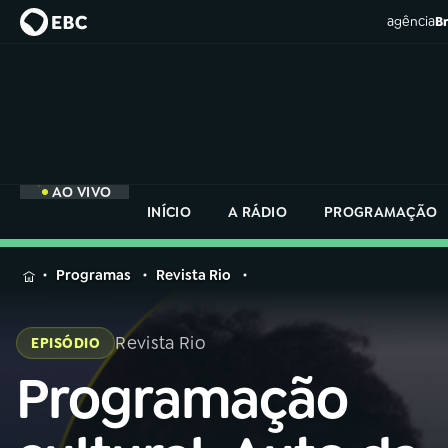
agência
Br
AO VIVO
INÍCIO
A RÁDIO
PROGRAMAÇÃO
MENU
Programas
Revista Rio
Buscar
na
Revista Rio
EPISÓDIO
Rádio
Buscar
Nacional
Programação
Buscar
na
Rádio
AO VIVO