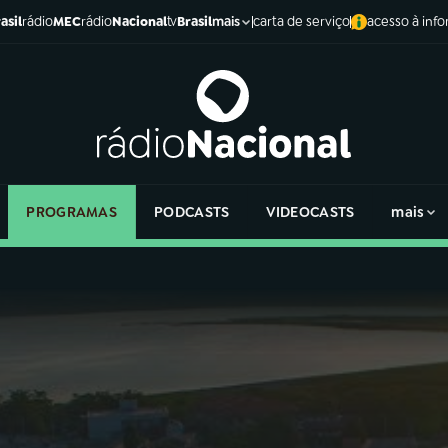
asil
rádio
MEC
rádio
Nacional
tv
Brasil
carta de serviço
acesso à inf
mais
PROGRAMAS
PODCASTS
VIDEOCASTS
mais