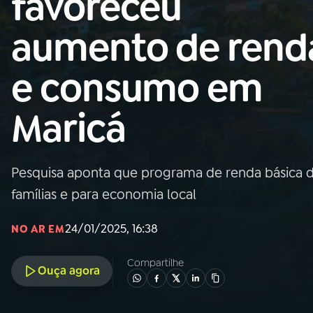
favoreceu
Nacional
aumento de rend
01
INÍCIO
e consumo em
02
A RÁDIO
Maricá
03
PROGRAMAÇÃO
Pesquisa aponta que programa de renda básica da
04
PROGRAMAS
famílias e para economia local
05
PODCASTS
24/01/2025, 16:38
NO AR EM
Compartilhe
Ouça agora
06
VIDEOCASTS