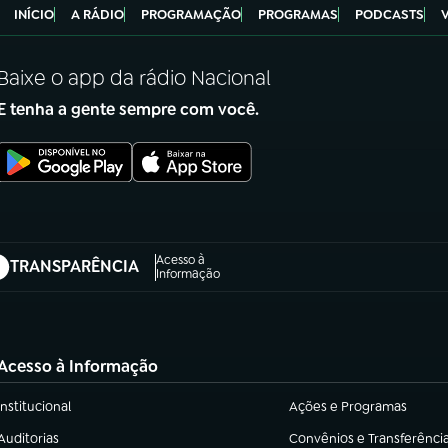
INÍCIO
A RÁDIO
PROGRAMAÇÃO
PROGRAMAS
PODCASTS
Baixe o app da rádio Nacional
E tenha a gente sempre com você.
Acesso à
TRANSPARÊNCIA
abre em nova aba)
Informação
Acesso à Informação
Institucional
Ações e Programas
(abre em nova aba)
(abre em nova aba)
Auditorias
Convênios e Transferênci
(abre em nova aba)
(abre em nova aba)