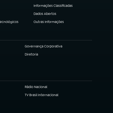
Informações Classificadas
(abre em nova aba)
Dados Abertos
(abre em nova aba)
Tecnológicos
Outras Informações
(abre em nova aba)
Governança Corporativa
(abre em nova aba)
Diretoria
(abre em nova aba)
Rádio Nacional
TV Brasil Internacional
(abre em nova aba)