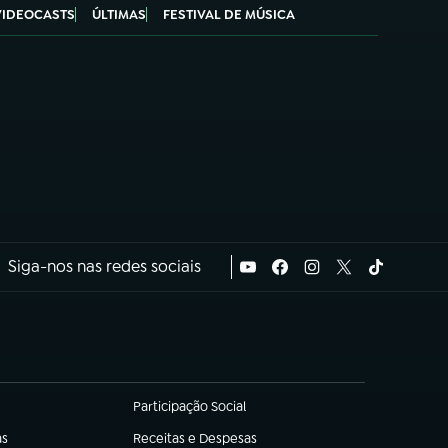
VIDEOCASTS
ÚLTIMAS
FESTIVAL DE MÚSICA
Siga-nos nas redes sociais
Participação Social
(abre em nova aba)
as
Receitas e Despesas
(abre em nova aba)