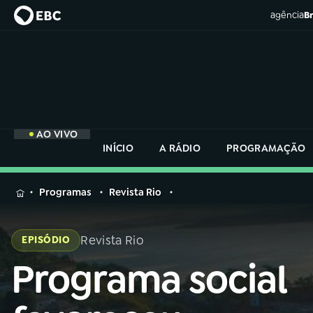
agência
Br
AO VIVO
INÍCIO
A RÁDIO
PROGRAMAÇÃO
MENU
Programas
Revista Rio
Buscar
na
Revista Rio
EPISÓDIO
Rádio
Buscar
Nacional
Programa social
Buscar
na
Rádio
AO VIVO