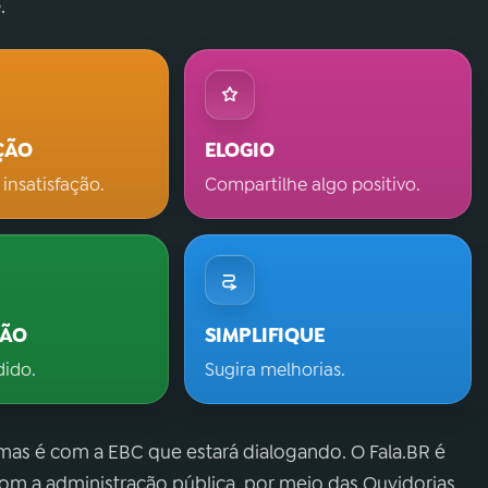
.
ÇÃO
ELOGIO
 insatisfação.
Compartilhe algo positivo.
ÇÃO
SIMPLIFIQUE
dido.
Sugira melhorias.
 mas é com a EBC que estará dialogando. O Fala.BR é
m a administração pública, por meio das Ouvidorias.