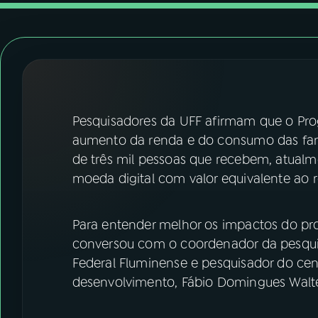
07
ÚLTIMAS
08
FESTIVAL DE MÚSICA
ACOMPANHE A RÁDIO NACIONAL
Pesquisadores da UFF afirmam que o Pro
YouTube
Facebook
aumento da renda e do consumo das famíl
de três mil pessoas que recebem, atual
Instagram
X
moeda digital com valor equivalente ao r
TikTok
Para entender melhor os impactos do pro
conversou com o coordenador da pesquis
Federal Fluminense e pesquisador do cen
desenvolvimento, Fábio Domingues Walt