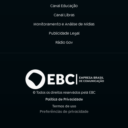
Canal Educação
(abre em nova aba)
Canal Libras
(abre em nova aba)
Monitoramento e Análise de Mídias
(abre em nova aba)
Publicidade Legal
(abre em nova aba)
Rádio Gov
(abre em nova aba)
© Todos os direitos reservados pela EBC
Política de Privacidade
(abre em nova aba)
Termos de uso
(abre em nova aba)
Preferências de privacidade