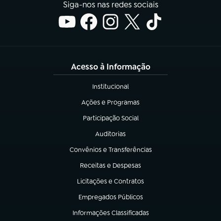
Siga-nos nas redes sociais
Acesso à Informação
Institucional
(abre em nova aba)
Ações e Programas
(abre em nova aba)
Participação Social
(abre em nova aba)
Auditorias
(abre em nova aba)
Convênios e Transferências
(abre em nova aba)
Receitas e Despesas
(abre em nova aba)
Licitações e Contratos
(abre em nova aba)
Empregados Públicos
(abre em nova aba)
Informações Classificadas
(abre em nova aba)