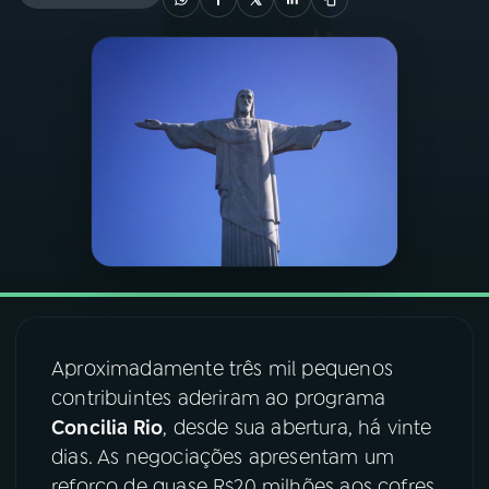
03
PROGRAMAÇÃO
04
PROGRAMAS
05
PODCASTS
06
VIDEOCASTS
07
ÚLTIMAS
Aproximadamente três mil pequenos
contribuintes aderiram ao programa
08
FESTIVAL DE MÚSICA
Concilia Rio
, desde sua abertura, há vinte
dias. As negociações apresentam um
ACOMPANHE A RÁDIO NACIONAL
reforço de quase R$20 milhões aos cofres