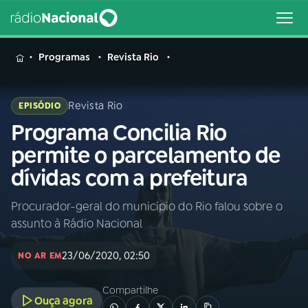
MENU
Programas
Revista Rio
Revista Rio
EPISÓDIO
Programa Concilia Rio
Buscar
na
permite o parcelamento de
Rádio
Buscar
dívidas com a prefeitura
Nacional
Procurador-geral do município do Rio falou sobre o
AO VIVO
assunto à Rádio Nacional
01
INÍCIO
23/06/2020, 02:50
NO AR EM
Compartilhe
02
A RÁDIO
Ouça agora