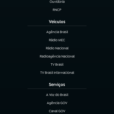
Ouvidoria
(abre em nova aba)
RNCP
(abre em nova aba)
Veículos
Agência Brasil
(abre em nova aba)
Rádio MEC
(abre em nova aba)
Rádio Nacional
Radioagência Nacional
(abre em nova aba)
TV Brasil
(abre em nova aba)
TV Brasil Internacional
(abre em nova aba)
Serviços
A Voz do Brasil
(abre em nova aba)
Agência GOV
(abre em nova aba)
Canal GOV
(abre em nova aba)