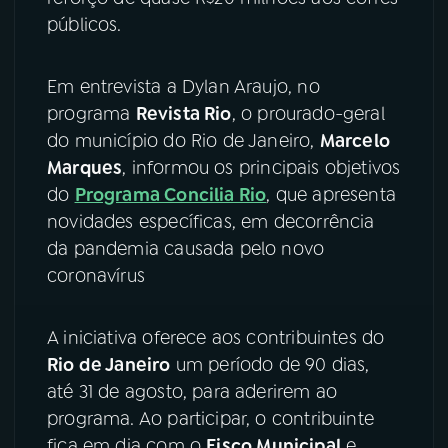
públicos.
YouTube
Facebook
Em entrevista a Dylan Araujo, no
Instagram
X
programa
Revista Rio
, o prourado-geral
do município do Rio de Janeiro,
Marcelo
TikTok
Marques
, informou os principais objetivos
do
Programa Concilia Rio
, que apresenta
novidades específicas, em decorrência
da pandemia causada pelo novo
coronavírus
A iniciativa oferece aos contribuintes do
Rio de Janeiro
um período de 90 dias,
até 31 de agosto, para aderirem ao
programa. Ao participar, o contribuinte
fica em dia com o
Fisco Municipal
e