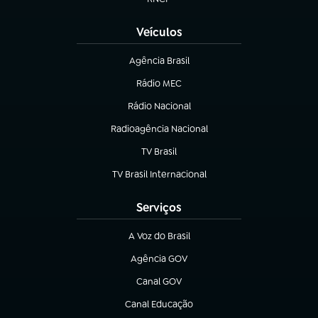
(abre em nova aba)
Veículos
Agência Brasil
(abre em nova aba)
Rádio MEC
(abre em nova aba)
Rádio Nacional
Radioagência Nacional
(abre em nova aba)
TV Brasil
(abre em nova aba)
TV Brasil Internacional
(abre em nova aba)
Serviços
A Voz do Brasil
(abre em nova aba)
Agência GOV
(abre em nova aba)
Canal GOV
(abre em nova aba)
Canal Educação
(abre em nova aba)