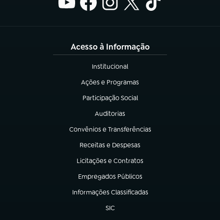
Acesso à Informação
Institucional
(abre em nova aba)
Ações e Programas
(abre em nova aba)
Participação Social
(abre em nova aba)
Auditorias
(abre em nova aba)
Convênios e Transferências
(abre em nova aba)
Receitas e Despesas
(abre em nova aba)
Licitações e Contratos
(abre em nova aba)
Empregados Públicos
(abre em nova aba)
Informações Classificadas
(abre em nova aba)
SIC
(abre em nova aba)