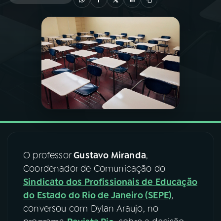
03
PROGRAMAÇÃO
04
PROGRAMAS
05
PODCASTS
06
VIDEOCASTS
O professor
Gustavo Miranda
,
07
ÚLTIMAS
Coordenador de Comunicação do
Sindicato dos Profissionais de Educação
08
FESTIVAL DE MÚSICA
do Estado do Rio de Janeiro (SEPE)
,
conversou com Dylan Araujo, no
ACOMPANHE A RÁDIO NACIONAL