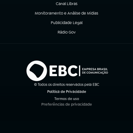
Canal Libras
(abre em nova aba)
Monitoramento e Análise de Mídias
(abre em nova aba)
Publicidade Legal
(abre em nova aba)
Rádio Gov
(abre em nova aba)
© Todos os direitos reservados pela EBC
Política de Privacidade
(abre em nova aba)
Termos de uso
(abre em nova aba)
Preferências de privacidade