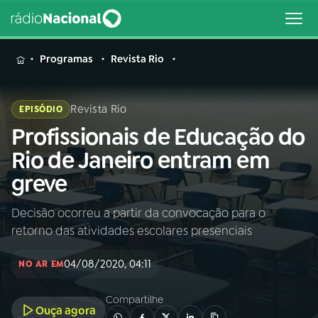
MENU
Programas
Revista Rio
Revista Rio
EPISÓDIO
Profissionais de Educação do
Buscar
na
Rio de Janeiro entram em
Rádio
Buscar
greve
Nacional
Decisão ocorreu a partir da convocação para o
AO VIVO
retorno das atividades escolares presenciais
01
INÍCIO
04/08/2020, 04:11
NO AR EM
Compartilhe
02
A RÁDIO
Ouça agora