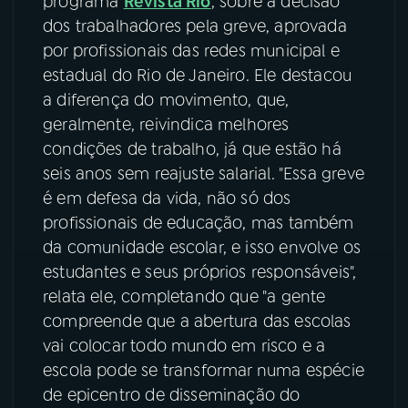
programa
Revista Rio
, sobre a decisão
dos trabalhadores pela greve, aprovada
YouTube
Facebook
por profissionais das redes municipal e
estadual do Rio de Janeiro. Ele destacou
Instagram
X
a diferença do movimento, que,
geralmente, reivindica melhores
TikTok
condições de trabalho, já que estão há
seis anos sem reajuste salarial. "Essa greve
é em defesa da vida, não só dos
profissionais de educação, mas também
da comunidade escolar, e isso envolve os
estudantes e seus próprios responsáveis",
relata ele, completando que "a gente
compreende que a abertura das escolas
vai colocar todo mundo em risco e a
escola pode se transformar numa espécie
de epicentro de disseminação do