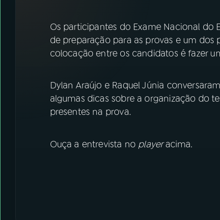
07
ÚLTIMAS
Os participantes do Exame Nacional do 
08
FESTIVAL DE MÚSICA
de preparação para as provas e um dos p
colocação entre os candidatos é fazer 
ACOMPANHE A RÁDIO NACIONAL
Dylan Araújo e Raquel Júnia conversara
YouTube
Facebook
algumas dicas sobre a organização do te
presentes na prova.
Instagram
X
TikTok
Ouça a entrevista no
player
acima.