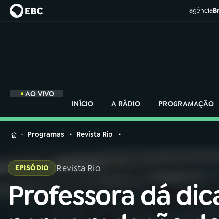
agência
Br
AO VIVO
INÍCIO
A RÁDIO
PROGRAMAÇÃO
MENU
Programas
Revista Rio
Buscar
na
Revista Rio
EPISÓDIO
Rádio
Buscar
Nacional
Professora dá dic
Buscar
na
Rádio
AO VIVO