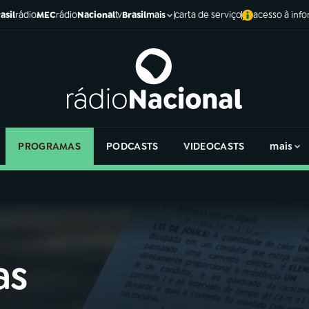
asil
rádio
MEC
rádio
Nacional
tv
Brasil
carta de serviço
acesso à inf
mais
PROGRAMAS
PODCASTS
VIDEOCASTS
mais
as