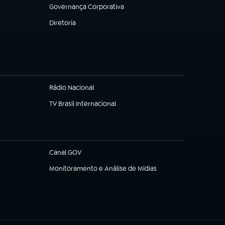
Governança Corporativa
(abre em nova aba)
Diretoria
(abre em nova aba)
Rádio Nacional
TV Brasil Internacional
(abre em nova aba)
Canal GOV
(abre em nova aba)
Monitoramento e Análise de Mídias
(abre em nova aba)