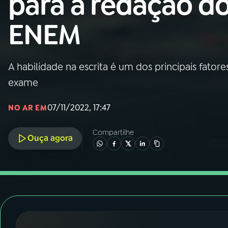
para a redação d
Nacional
ENEM
01
INÍCIO
02
A RÁDIO
A habilidade na escrita é um dos principais fato
exame
03
PROGRAMAÇÃO
07/11/2022, 17:47
NO AR EM
04
PROGRAMAS
Compartilhe
Ouça agora
05
PODCASTS
06
VIDEOCASTS