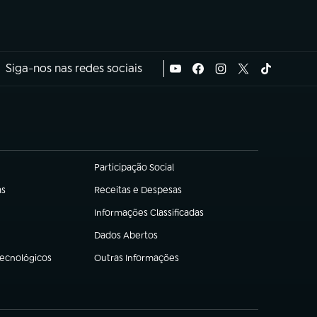
Siga-nos nas redes sociais
Participação Social
(abre em nova aba)
as
Receitas e Despesas
(abre em nova aba)
Informações Classificadas
(abre em nova aba)
Dados Abertos
(abre em nova aba)
Tecnológicos
Outras Informações
(abre em nova aba)