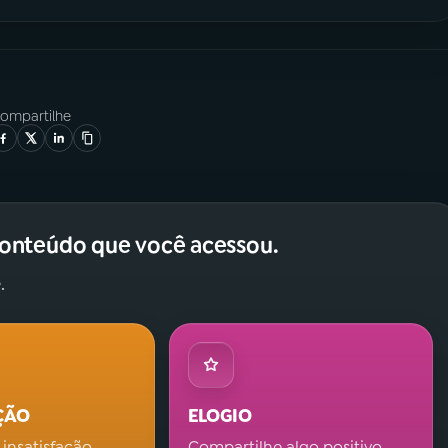
ompartilhe
conteúdo que você acessou.
.
ÇÃO
ELOGIO
 insatisfação.
Compartilhe algo positivo.